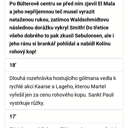
Po Bülterově centru se před ním zjevil El Mala
a jeho nepříjemnou teč musel vyrazit
nataženou rukou, zatímco Waldschmidtovu
následnou dorážku vykryl Smith! Do třetice
všeho dobrého to pak zkusil Sebulonsen, ale i
jeho ránu si brankář pohlídal a nabídl Kolínu
rohový kop!
18’
Dlouhá rozehrávka hostujícího gólmana vedla k
rychlé akci Kaarse a Lageho, kterou Martel
vyřešil jen za cenu rohového kopu. Sankt Pauli
vystrkuje růžky.
17’