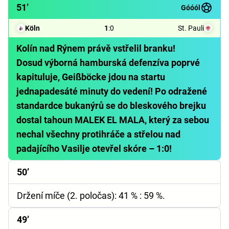
51’
Góóól
Köln
1
:
0
St. Pauli
Kolín nad Rýnem právě vstřelil branku!
Dosud výborná hamburská defenzíva poprvé
kapituluje, Geißböcke jdou na startu
jednapadesáté minuty do vedení! Po odražené
standardce bukanýrů se do bleskového brejku
dostal tahoun MALEK EL MALA, který za sebou
nechal všechny protihráče a střelou nad
padajícího Vasilje otevřel skóre – 1:0!
50’
Držení míče (2. poločas):
41 % : 59 %.
49’