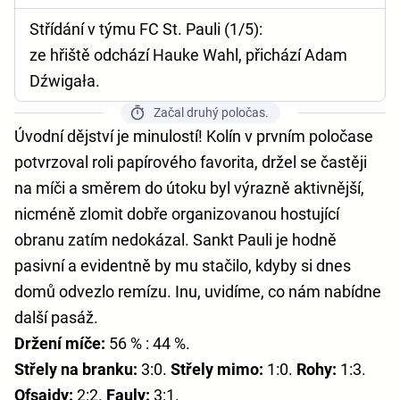
Střídání v týmu FC St. Pauli (1/5):
ze hřiště odchází Hauke Wahl, přichází Adam
Dźwigała.
Začal druhý poločas.
Úvodní dějství je minulostí! Kolín v prvním poločase
potvrzoval roli papírového favorita, držel se častěji
na míči a směrem do útoku byl výrazně aktivnější,
nicméně zlomit dobře organizovanou hostující
obranu zatím nedokázal. Sankt Pauli je hodně
pasivní a evidentně by mu stačilo, kdyby si dnes
domů odvezlo remízu. Inu, uvidíme, co nám nabídne
další pasáž.
Držení míče:
56 % : 44 %.
Střely na branku:
3:0.
Střely mimo:
1:0.
Rohy:
1:3.
Ofsajdy:
2:2.
Fauly:
3:1.