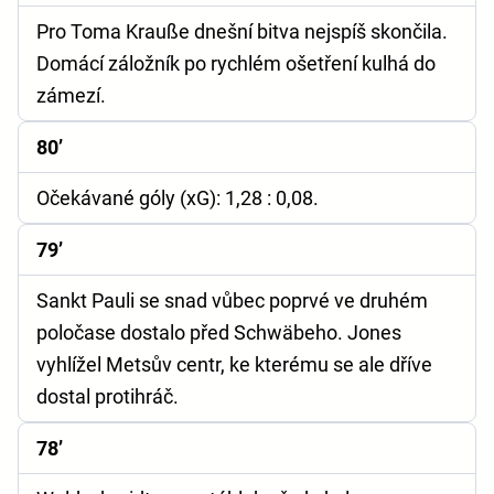
Pro Toma Krauße dnešní bitva nejspíš skončila.
Domácí záložník po rychlém ošetření kulhá do
zámezí.
80’
Očekávané góly (xG):
1,28 : 0,08.
79’
Sankt Pauli se snad vůbec poprvé ve druhém
poločase dostalo před Schwäbeho. Jones
vyhlížel Metsův centr, ke kterému se ale dříve
dostal protihráč.
78’