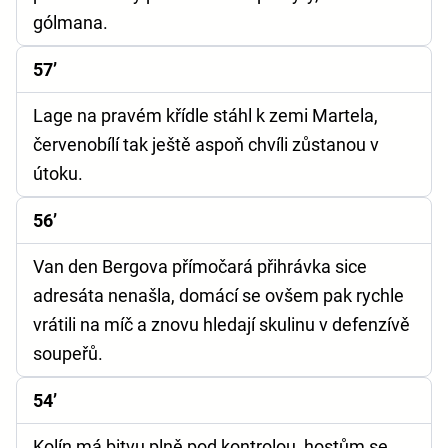
gólmana.
57’
Lage na pravém křídle stáhl k zemi Martela,
červenobílí tak ještě aspoň chvíli zůstanou v
útoku.
56’
Van den Bergova přímočará přihrávka sice
adresáta nenašla, domácí se ovšem pak rychle
vrátili na míč a znovu hledají skulinu v defenzívě
soupeřů.
54’
Kolín má bitvu plně pod kontrolou, hostům se