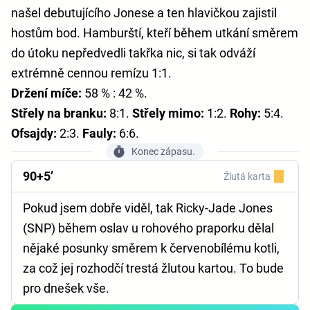
našel debutujícího Jonese a ten hlavičkou zajistil
hostům bod. Hamburští, kteří během utkání směrem
do útoku nepředvedli takřka nic, si tak odváží
extrémně cennou remízu 1:1.
Držení míče:
58 % : 42 %.
Střely na branku:
8:1.
Střely mimo:
1:2.
Rohy:
5:4.
Ofsajdy:
2:3.
Fauly:
6:6.
Konec zápasu.
90+5’
Žlutá karta
Pokud jsem dobře viděl, tak Ricky-Jade Jones
(SNP) během oslav u rohového praporku dělal
nějaké posunky směrem k červenobílému kotli,
za což jej rozhodčí trestá žlutou kartou. To bude
pro dnešek vše.