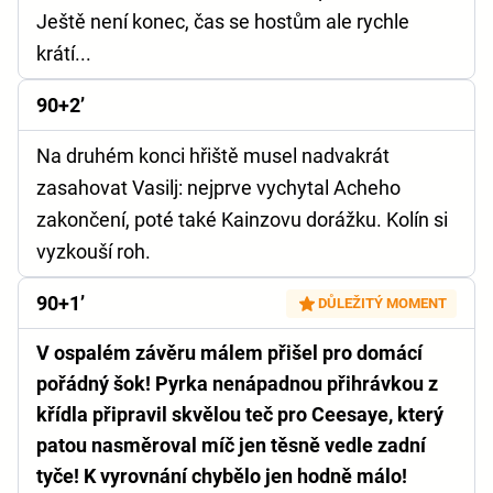
Ještě není konec, čas se hostům ale rychle
krátí...
90+2’
Na druhém konci hřiště musel nadvakrát
zasahovat Vasilj: nejprve vychytal Acheho
zakončení, poté také Kainzovu dorážku. Kolín si
vyzkouší roh.
90+1’
DŮLEŽITÝ MOMENT
V ospalém závěru málem přišel pro domácí
pořádný šok! Pyrka nenápadnou přihrávkou z
křídla připravil skvělou teč pro Ceesaye, který
patou nasměroval míč jen těsně vedle zadní
tyče! K vyrovnání chybělo jen hodně málo!