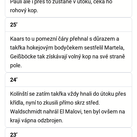
Pauli ale i přes to zůstane v útoku, čeká ho
rohový kop.
25’
Kaars to u pomezní čáry přehnal s důrazem a
takřka hokejovým bodyčekem sestřelil Martela,
Geißböcke tak získávají volný kop na své straně
pole.
24’
Kolínští se zatím takřka vždy hnali do útoku přes
křídla, nyní to zkusili přímo skrz střed.
Waldschmidt nahrál El Malovi, ten byl ovšem na
kraji vápna odzbrojen.
23’