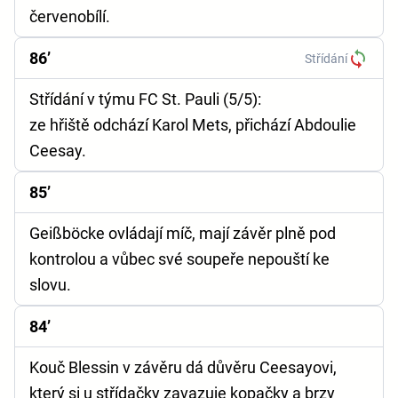
červenobílí.
86’
Střídání
Střídání v týmu FC St. Pauli (5/5):
ze hřiště odchází Karol Mets, přichází Abdoulie
Ceesay.
85’
Geißböcke ovládají míč, mají závěr plně pod
kontrolou a vůbec své soupeře nepouští ke
slovu.
84’
Kouč Blessin v závěru dá důvěru Ceesayovi,
který si u střídačky zavazuje kopačky a brzy