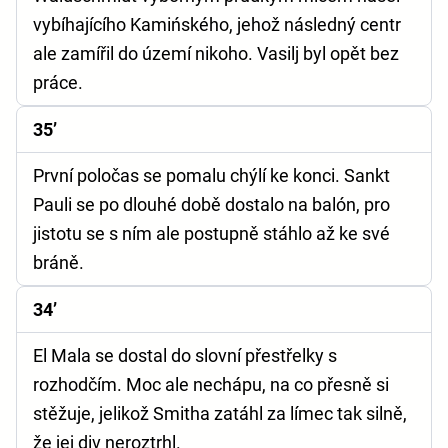
vybíhajícího Kamińského, jehož následný centr
ale zamířil do území nikoho. Vasilj byl opět bez
práce.
35’
První poločas se pomalu chýlí ke konci. Sankt
Pauli se po dlouhé době dostalo na balón, pro
jistotu se s ním ale postupně stáhlo až ke své
bráně.
34’
El Mala se dostal do slovní přestřelky s
rozhodčím. Moc ale nechápu, na co přesně si
stěžuje, jelikož Smitha zatáhl za límec tak silně,
že jej div neroztrhl.