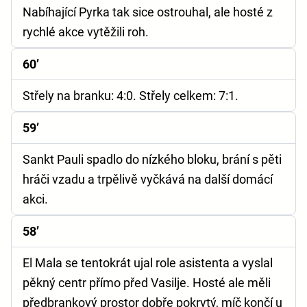
Nabíhající Pyrka tak sice ostrouhal, ale hosté z
rychlé akce vytěžili roh.
60’
Střely na branku:
4:0.
Střely celkem:
7:1.
59’
Sankt Pauli spadlo do nízkého bloku, brání s pěti
hráči vzadu a trpělivě vyčkává na další domácí
akci.
58’
El Mala se tentokrát ujal role asistenta a vyslal
pěkný centr přímo před Vasilje. Hosté ale měli
předbrankový prostor dobře pokrytý, míč končí u