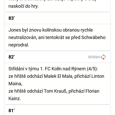
naskočí do hry.
83’
Jones byl znovu kolínskou obranou rychle
neutralizován, ani tentokrát se před Schwäbeho
neprodral.
82’
Střídání
Střídání v týmu 1. FC Kolín nad Rýnem (4/5):
ze hřiště odchází Malek El Mala, přichází Linton
Maina,
ze hřiště odchází Tom Krauß, přichází Florian
Kainz.
81’