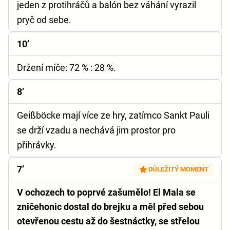
jeden z protihráčů a balón bez váhání vyrazil
pryč od sebe.
10’
Držení míče:
72 % : 28 %.
8’
Geißböcke mají více ze hry, zatímco Sankt Pauli
se drží vzadu a nechává jim prostor pro
přihrávky.
7’
DŮLEŽITÝ MOMENT
V ochozech to poprvé zašumělo! El Mala se
zničehonic dostal do brejku a měl před sebou
otevřenou cestu až do šestnáctky, se střelou