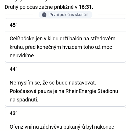
Druhý poločas začne přibližně v
16:31
.
První poločas skončil.
45’
Geißböcke jen v klidu drží balón na středovém
kruhu, před konečným hvizdem toho už moc
neuvidíme.
44’
Nemyslím se, že se bude nastavovat.
Poločasová pauza je na RheinEnergie Stadionu
na spadnutí.
43’
Ofenzivnímu záchvěvu bukanýrů byl nakonec