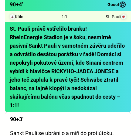
90+4’
Góóól
Köln
1
:
1
St. Pauli
St. Pauli právě vstřelilo branku!
RheinEnergie Stadion je v šoku, nesmírně
pasivní Sankt Pauli v samotném závěru udeřilo
a odvrátilo desátou porážku v řadě! Domácí si
nepokryli pokutové území, kde Sinani centrem
vybídl k hlavičce RICKYHO-JADEA JONESE a
jeho teč zaplula k pravé tyči! Schwäbe ztratil
balanc, na lajně klopýtl a nedokázal
skákajícímu balónu včas spadnout do cesty –
1:1!
90+3’
Sankt Pauli se ubránilo a míří do protiútoku.