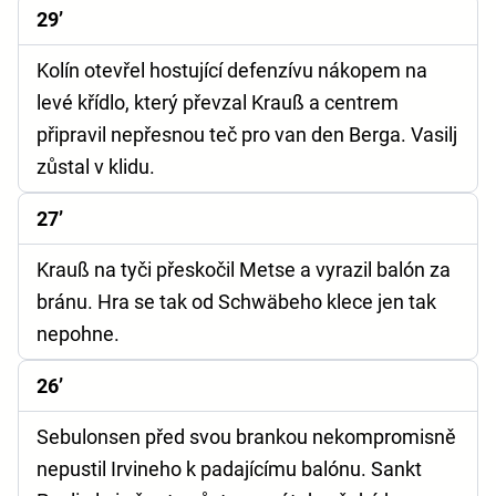
29’
Kolín otevřel hostující defenzívu nákopem na
levé křídlo, který převzal Krauß a centrem
připravil nepřesnou teč pro van den Berga. Vasilj
zůstal v klidu.
27’
Krauß na tyči přeskočil Metse a vyrazil balón za
bránu. Hra se tak od Schwäbeho klece jen tak
nepohne.
26’
Sebulonsen před svou brankou nekompromisně
nepustil Irvineho k padajícímu balónu. Sankt