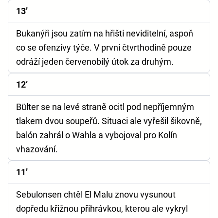
13’
Bukanýři jsou zatím na hřišti neviditelní, aspoň
co se ofenzívy týče. V první čtvrthodině pouze
odráží jeden červenobílý útok za druhým.
12’
Bülter se na levé straně ocitl pod nepříjemným
tlakem dvou soupeřů. Situaci ale vyřešil šikovně,
balón zahrál o Wahla a vybojoval pro Kolín
vhazování.
11’
Sebulonsen chtěl El Malu znovu vysunout
dopředu křižnou přihrávkou, kterou ale vykryl