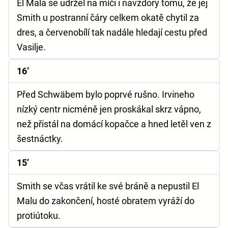
El Mala se udržel na míči i navzdory tomu, že jej
Smith u postranní čáry celkem okatě chytil za
dres, a červenobílí tak nadále hledají cestu před
Vasilje.
16’
Před Schwäbem bylo poprvé rušno. Irvineho
nízký centr nicméně jen proskákal skrz vápno,
než přistál na domácí kopačce a hned letěl ven z
šestnáctky.
15’
Smith se včas vrátil ke své bráně a nepustil El
Malu do zakončení, hosté obratem vyráží do
protiútoku.