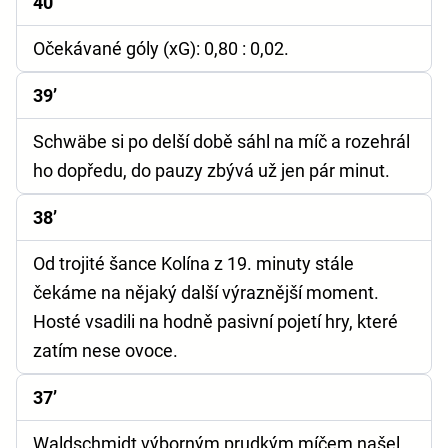
40’
Očekávané góly (xG):
0,80 : 0,02.
39’
Schwäbe si po delší době sáhl na míč a rozehrál
ho dopředu, do pauzy zbývá už jen pár minut.
38’
Od trojité šance Kolína z 19. minuty stále
čekáme na nějaký další výraznější moment.
Hosté vsadili na hodně pasivní pojetí hry, které
zatím nese ovoce.
37’
Waldschmidt výborným prudkým míčem našel