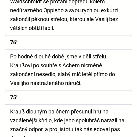
Waldschmidt se protáhl dopředu kolem
nedůrazného Oppieho a svou rychlou exkurzi
zakončil pěknou střelou, kterou ale Vasilj bez
větších obtíží lapil.
76’
Po hodně dlouhé době jsme viděli střelu.
Kraußovi po souhře s Achem nicméně
zakončení nesedlo, slabý míč letěl přímo do
Vasiljho nastraženého náručí.
75’
Krauß dlouhým balónem přesunul hru na
vzdálenější křídlo, kde jeho spoluhráč narazil na
značný odpor, a pro jistotu tak následoval pas