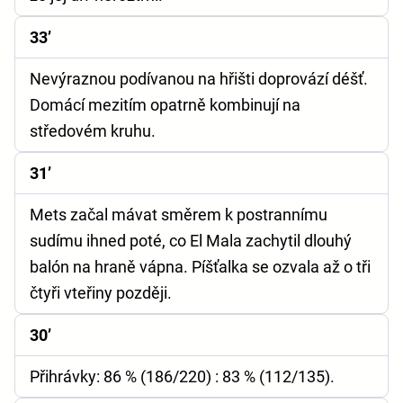
33’
Nevýraznou podívanou na hřišti doprovází déšť.
Domácí mezitím opatrně kombinují na
středovém kruhu.
31’
Mets začal mávat směrem k postrannímu
sudímu ihned poté, co El Mala zachytil dlouhý
balón na hraně vápna. Píšťalka se ozvala až o tři
čtyři vteřiny později.
30’
Přihrávky:
86 % (186/220) : 83 % (112/135).