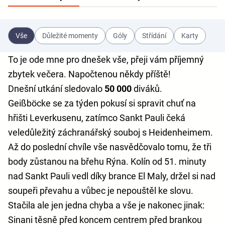
Vše
Důležité momenty
Góly
Střídání
Karty
To je ode mne pro dnešek vše, přeji vám příjemný
zbytek večera. Napočtenou někdy příště!
Dnešní utkání sledovalo
50 000
diváků.
Geißböcke se za týden pokusí si spravit chuť na
hřišti Leverkusenu, zatímco Sankt Pauli čeká
veledůležitý záchranářský souboj s Heidenheimem.
Až do poslední chvíle vše nasvědčovalo tomu, že tři
body zůstanou na břehu Rýna. Kolín od 51. minuty
nad Sankt Pauli vedl díky brance El Maly, držel si nad
soupeři převahu a vůbec je nepouštěl ke slovu.
Stačila ale jen jedna chyba a vše je nakonec jinak:
Sinani těsně před koncem centrem před brankou