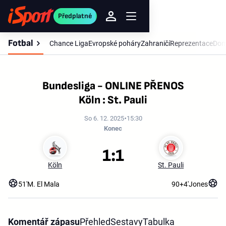
Předplatné
Fotbal
Chance Liga
Evropské poháry
Zahraničí
Reprezentace
Dom
Bundesliga - ONLINE PŘENOS
Köln : St. Pauli
So 6. 12. 2025
15:30
Konec
1:1
Köln
St. Pauli
51'
M. El Mala
90+4'
Jones
Komentář zápasu
Přehled
Sestavy
Tabulka