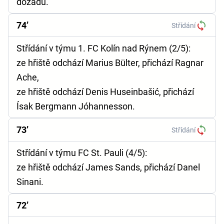
dozadu.
74’
Střídání
Střídání v týmu 1. FC Kolín nad Rýnem (2/5):
ze hřiště odchází Marius Bülter, přichází Ragnar
Ache,
ze hřiště odchází Denis Huseinbašić, přichází
Ísak Bergmann Jóhannesson.
73’
Střídání
Střídání v týmu FC St. Pauli (4/5):
ze hřiště odchází James Sands, přichází Danel
Sinani.
72’