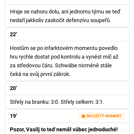
Hraje se nahoru dolu, ani jednomu týmu se teď
nedaří jakkoliv zaskočit defenzívu soupeřů.
22’
Hostům se po infarktovém momentu povedlo
hru rychle dostat pod kontrolu a vynést míč až
za středovou čáru. Schwäbe nicméně stále
čeká na svůj první zákrok.
20’
Střely na branku:
3:0.
Střely celkem:
3:1.
19’
DŮLEŽITÝ MOMENT
Pozor, Vasilj to teď neměl vůbec jednoduché!