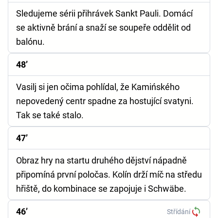
Sledujeme sérii přihrávek Sankt Pauli. Domácí
se aktivně brání a snaží se soupeře oddělit od
balónu.
48’
Vasilj si jen očima pohlídal, že Kamińského
nepovedený centr spadne za hostující svatyni.
Tak se také stalo.
47’
Obraz hry na startu druhého dějství nápadně
připomíná první poločas. Kolín drží míč na středu
hřiště, do kombinace se zapojuje i Schwäbe.
46’
Střídání