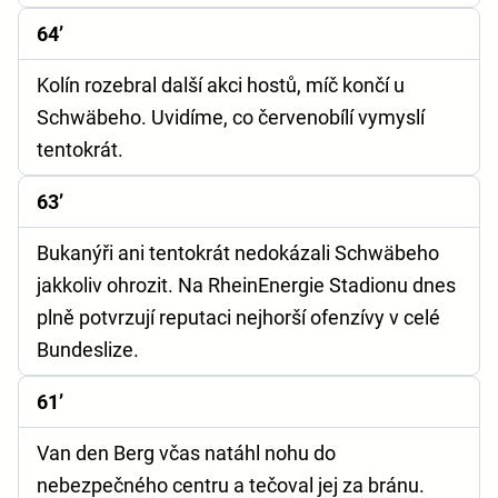
64’
Kolín rozebral další akci hostů, míč končí u
Schwäbeho. Uvidíme, co červenobílí vymyslí
tentokrát.
63’
Bukanýři ani tentokrát nedokázali Schwäbeho
jakkoliv ohrozit. Na RheinEnergie Stadionu dnes
plně potvrzují reputaci nejhorší ofenzívy v celé
Bundeslize.
61’
Van den Berg včas natáhl nohu do
nebezpečného centru a tečoval jej za bránu.