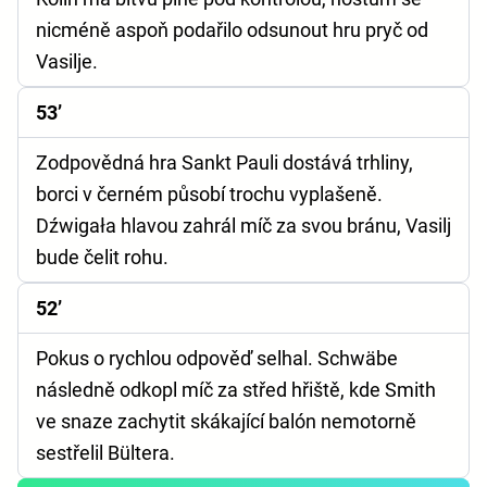
nicméně aspoň podařilo odsunout hru pryč od
Vasilje.
53’
Zodpovědná hra Sankt Pauli dostává trhliny,
borci v černém působí trochu vyplašeně.
Dźwigała hlavou zahrál míč za svou bránu, Vasilj
bude čelit rohu.
52’
Pokus o rychlou odpověď selhal. Schwäbe
následně odkopl míč za střed hřiště, kde Smith
ve snaze zachytit skákající balón nemotorně
sestřelil Bültera.