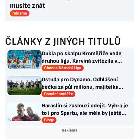
musíte znát
reklama
ČLÁNKY Z JINÝCH TITULŮ
Dukla po skalpu Kroměříže vede
druhou ligu. Karviná zvítězila v
Prostějově, remíza Ústí
Chance Národní Liga
Ostuda pro Dynamo. Odhlášení
béčka za půl milionu, majitelka
odmítla nabídku kraje
Domácí soutěže
Haraslín si zaslouží odejít. Výhra je
to i pro Spartu, ale měla by ještě
zareagovat
Blogy