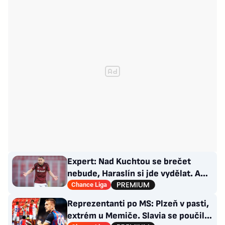
Expert: Nad Kuchtou se brečet
nebude, Haraslín si jde vydělat. A
ambice na titul? Až za rok
Chance Liga
Reprezentanti po MS: Plzeň v pasti,
extrém u Memiče. Slavia se poučila,