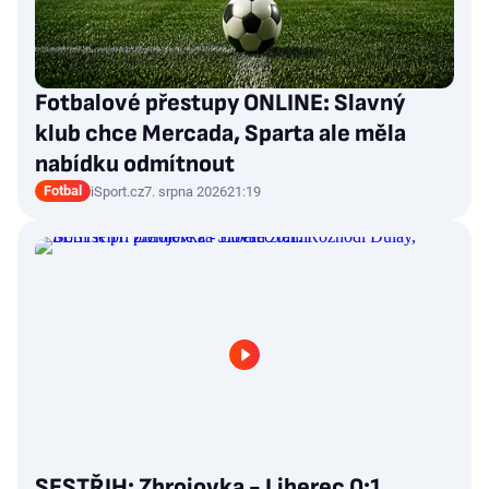
Fotbalové přestupy ONLINE: Slavný
klub chce Mercada, Sparta ale měla
nabídku odmítnout
Fotbal
iSport.cz
7. srpna 2026
21:19
SESTŘIH: Zbrojovka - Liberec 0:1.