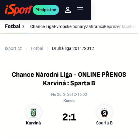
Předplatné
Fotbal
Chance Liga
Evropské poháry
Zahraničí
Reprezentace
Dom
iSport.cz
Fotbal
Druhá liga 2011/2012
Chance Národní Liga - ONLINE PŘENOS
Karviná : Sparta B
Ne 25. 3. 2012
16:00
Konec
2:1
Karviná
Sparta B