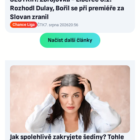
Rozhodl Dulay, Bořil se při premiéře za
Slovan zranil
Chance Liga
ČTK
7. srpna 2026
20:56
Načíst další články
Jak spolehlivě zakryjete šediny? Tohle