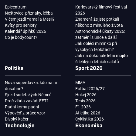
Epicentrum
Karlovarský filmový festival
Neštovice: příznaky, léčba
2026
V čem jezdí Yamal a Mesii?
Znamení, že jste potkali
Kvízy pro seniory
někoho z minulého života
Kalendář úplňků 2026
Astronomické úkazy 2026:
Co je bodycount?
zatmění slunce a další
Jak obléci miminko při
vysokých teplotách?
Jak na dokonalé letní mojito
6 lehkých letních salátů
Politika
Sport 2026
Nová superdávka: kdo na ní
MMA
dosáhne?
Fotbal 2026/27
Sjezd sudetských Němců
Hokej 2026
Proč vláda zavádí EET?
Tenis 2026
Padni komu padni
F1 2026
Výpověď z práce vzor
Atletika 2026
Divoký kačer
Cyklistika 2026
Technologie
Ekonomika