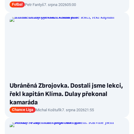
Fotbal
Petr Fantyš
7. srpna 2026
05:00
Ubráněná Zbrojovka. Dostali jsme lekci,
řekl kapitán Klíma. Dulay překonal
kamaráda
Chance Liga
Michal Koštuřík
7. srpna 2026
21:55