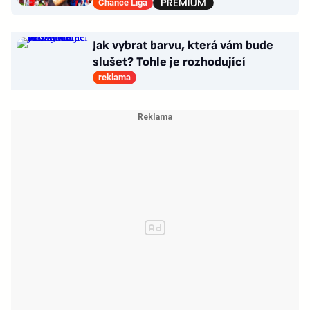
co Sparta?
Chance Liga
Jak vybrat barvu, která vám bude
slušet? Tohle je rozhodující
reklama