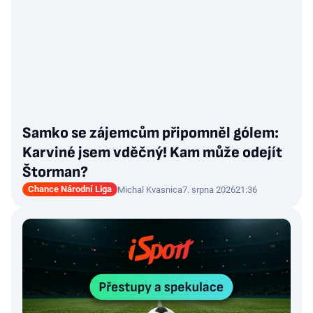
Samko se zájemcům připomněl gólem:
Karviné jsem vděčný! Kam může odejít
Štorman?
Chance Národní Liga
Michal Kvasnica
7. srpna 2026
21:36