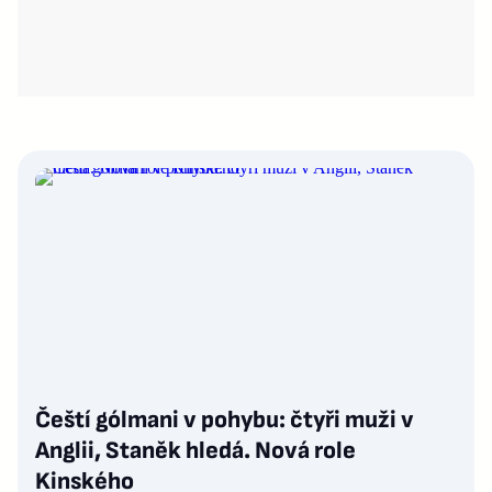
Čeští gólmani v pohybu: čtyři muži v
Anglii, Staněk hledá. Nová role
Kinského