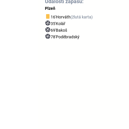
Události zápasu:
Plzeň
16'
Horváth
(žlutá karta)
35'
Kolář
69'
Bakoš
78'
Poděbradský