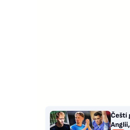
Čeští 
Anglii