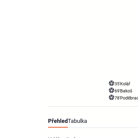
35'
Kolář
69'
Bakoš
78'
Poděbra
Přehled
Tabulka