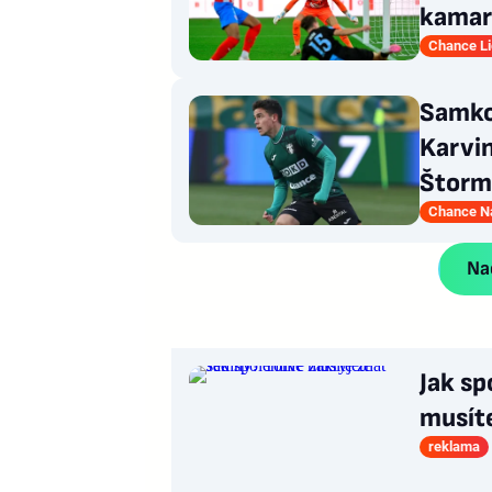
kamar
Chance L
Samko
Karvi
Štorm
Chance Ná
Nač
Jak sp
musít
reklama