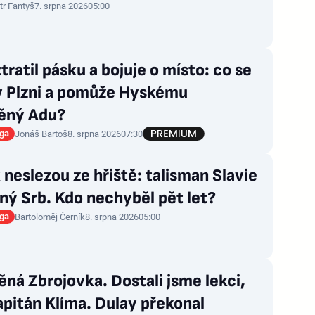
tr Fantyš
7. srpna 2026
05:00
tratil pásku a bojuje o místo: co se
 v Plzni a pomůže Hyskému
ěný Adu?
iga
Jonáš Bartoš
8. srpna 2026
07:30
 neslezou ze hřiště: talisman Slavie
zný Srb. Kdo nechyběl pět let?
iga
Bartoloměj Černík
8. srpna 2026
05:00
ná Zbrojovka. Dostali jsme lekci,
apitán Klíma. Dulay překonal