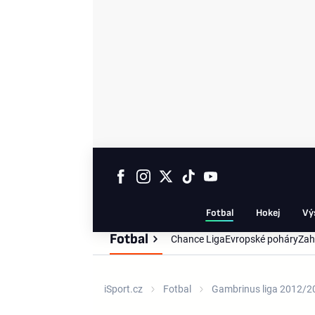
Fotbal
Hokej
Vý
Fotbal
Chance Liga
Evropské poháry
Zah
iSport.cz
Fotbal
Gambrinus liga 2012/2