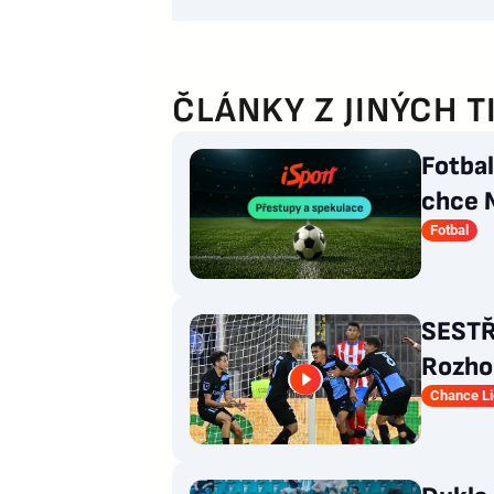
ČLÁNKY Z JINÝCH T
Fotba
chce 
odmít
Fotbal
SESTŘI
Rozhod
Slovan
Chance L