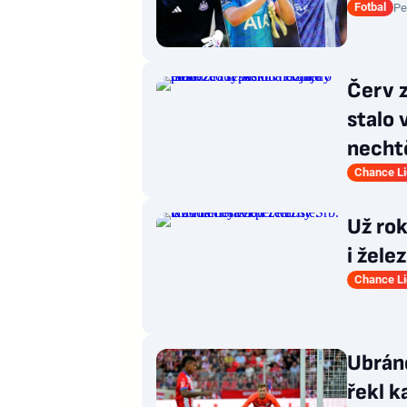
Fotbal
Pe
Červ z
stalo
necht
Chance L
Už rok
i žele
Chance L
Ubráně
řekl k