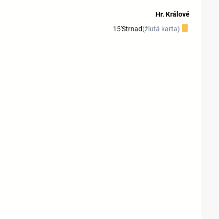
Hr. Králové
15'
Strnad
(žlutá karta)