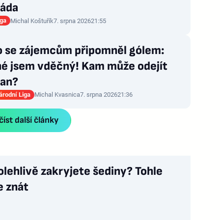
áda
iga
Michal Koštuřík
7. srpna 2026
21:55
 se zájemcům připomněl gólem:
né jsem vděčný! Kam může odejít
an?
rodní Liga
Michal Kvasnica
7. srpna 2026
21:36
íst další články
olehlivě zakryjete šediny? Tohle
e znát