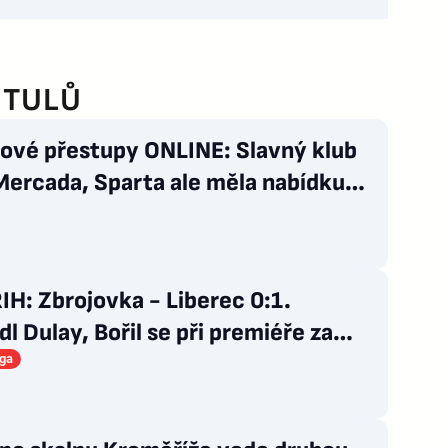
ITULŮ
lové přestupy ONLINE: Slavný klub
Mercada, Sparta ale měla nabídku
nout
H: Zbrojovka - Liberec 0:1.
l Dulay, Bořil se při premiéře za
 zranil
iga