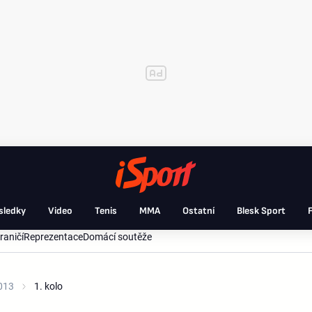
sledky
Video
Tenis
MMA
Ostatní
Blesk Sport
F
raničí
Reprezentace
Domácí soutěže
013
1. kolo