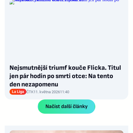
Nejsmutnější triumf kouče Flicka. Titul
jen pár hodin po smrti otce: Na tento
den nezapomenu
La Liga
ČTK
11. května 2026
11:40
Načíst další články