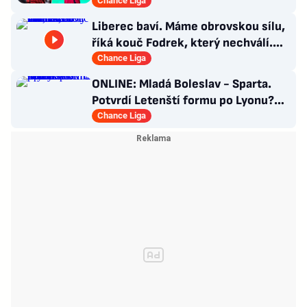
Kuchtova transferu
Chance Liga
Liberec baví. Máme obrovskou sílu,
říká kouč Fodrek, který nechválí.
Bořil? Nic vážného
Chance Liga
ONLINE: Mladá Boleslav - Sparta.
Potvrdí Letenští formu po Lyonu?
Macek proti svým
Chance Liga