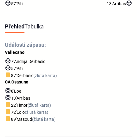
57'
Piti
13'
Arribas
Přehled
Tabulka
Události zápasu:
Vallecano
7'
Andrija Delibasic
57'
Piti
87'
Delibasic
(žlutá karta)
CA Osasuna
8'
Loe
13'
Arribas
22'
Timor
(žlutá karta)
72'
Lolo
(žlutá karta)
89'
Masoud
(žlutá karta)