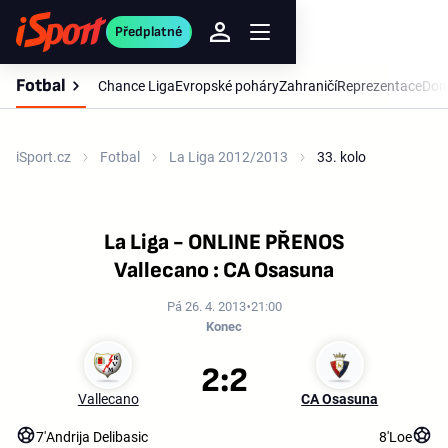
Předplatné
Fotbal
Chance Liga
Evropské poháry
Zahraničí
Reprezentace
Dom
iSport.cz
Fotbal
La Liga 2012/2013
33. kolo
La Liga - ONLINE PŘENOS
Vallecano : CA Osasuna
Pá 26. 4. 2013
21:00
Konec
2:2
Vallecano
CA Osasuna
7'
Andrija Delibasic
8'
Loe