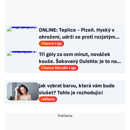
ONLINE: Teplice - Plzeň. Hyský v
ohrožení, udrží se proti rozjetým
Severočechům?
Chance Liga
Tři góly za osm minut, nováček
kouše. Šokovaný Oulehla: Je to na
ho*no, řešíme posily
Chance Národní Liga
Jak vybrat barvu, která vám bude
slušet? Tohle je rozhodující
reklama