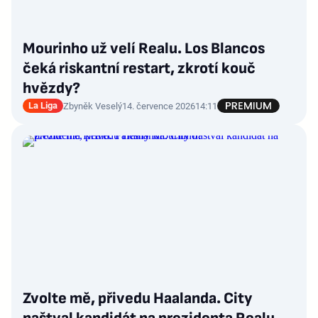
Mourinho už velí Realu. Los Blancos
čeká riskantní restart, zkrotí kouč
hvězdy?
La Liga
Zbyněk Veselý
14. července 2026
14:11
Zvolte mě, přivedu Haalanda. City