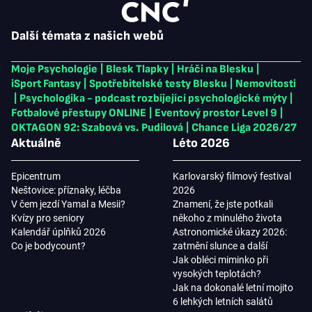
Další témata z našich webů
Moje Psychologie
|
Blesk Tlapky
|
Hráči na Blesku
|
iSport Fantasy
|
Spotřebitelské testy Blesku
|
Nemovitosti
|
Psychologika - podcast rozbíjející psychologické mýty
|
Fotbalové přestupy ONLINE
|
Eventový prostor Level 9
|
OKTAGON 92: Szabová vs. Pudilová
|
Chance Liga 2026/27
Aktuálně
Léto 2026
Epicentrum
Karlovarský filmový festival
Neštovice: příznaky, léčba
2026
V čem jezdí Yamal a Mesii?
Znamení, že jste potkali
Kvízy pro seniory
někoho z minulého života
Kalendář úplňků 2026
Astronomické úkazy 2026:
Co je bodycount?
zatmění slunce a další
Jak obléci miminko při
vysokých teplotách?
Jak na dokonalé letní mojito
6 lehkých letních salátů