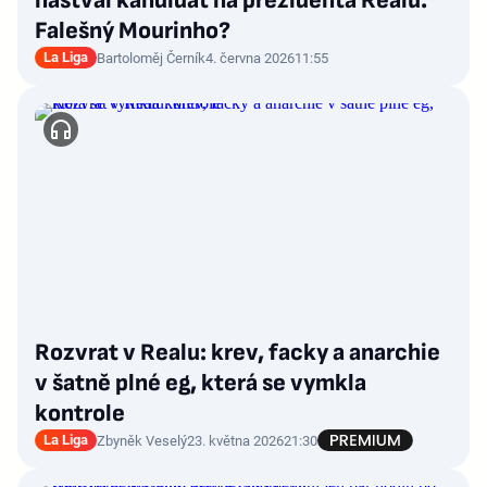
naštval kandidát na prezidenta Realu.
Falešný Mourinho?
La Liga
Bartoloměj Černík
4. června 2026
11:55
Rozvrat v Realu: krev, facky a anarchie
v šatně plné eg, která se vymkla
kontrole
La Liga
Zbyněk Veselý
23. května 2026
21:30