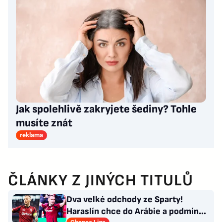
Jak spolehlivě zakryjete šediny? Tohle
musíte znát
reklama
ČLÁNKY Z JINÝCH TITULŮ
Dva velké odchody ze Sparty!
Haraslín chce do Arábie a podmínky