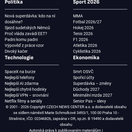
Politika
Sport 2026
Nová superdávka: kdo na ní
MMA
dosáhne?
Fotbal 2026/27
Sjezd sudetských Němců
Hokej 2026
Proč vláda zavádí EET?
Tenis 2026
Padni komu padni
F1 2026
Výpověď z práce vzor
Atletika 2026
Divoký kačer
Cyklistika 2026
Technologie
Ekonomika
SpaceX na burze
Smrt OSVČ
Nejlepší telefony
Spořicí účty
Nejlepší AI zdarma
Superdávka – změny
Nejlepší chytré hodinky
Důchody 2027
Nejlepší VPN – srovnání
Minimální mzda 2027
Netflix filmy a seriály
Senior Pas – slevy
© 2001 - 2026 Copyright CZECH NEWS CENTER a.s. a dodavatelé obsahu
se sídlem náměstí Marie Schmolkové 3493/1, 100 00 Praha 10 -
Strašnice, IČO: 02346826, zapsána v OR, sp.zn. B 19490 a dodavatelé
obsahu
Autorská práva k publikovaným materiálům