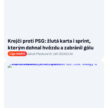
Krejčí proti PSG: žlutá karta i sprint,
kterým dohnal hvězdu a zabránil gólu
Liga mistrů
Jakub Plaskura
18. září 2024
23:30