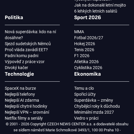
Jak na dokonalé letní mojito
6 lehkých letních salátů
Politika
Sport 2026
Nová superdávka: kdo na ní
MMA
dosáhne?
Fotbal 2026/27
Sjezd sudetských Němců
Hokej 2026
Proč vláda zavádí EET?
Tenis 2026
Padni komu padni
F1 2026
Výpověď z práce vzor
Atletika 2026
Divoký kačer
Cyklistika 2026
Technologie
Ekonomika
SpaceX na burze
Temu a clo
Nejlepší telefony
Spořicí účty
Nejlepší AI zdarma
Superdávka – změny
Nejlepší chytré hodinky
Chybějící roky k důchodu
Nejlepší VPN – srovnání
Minimální mzda 2027
Netflix filmy a seriály
Vedro v práci
© 2001 - 2026 Copyright CZECH NEWS CENTER a.s. a dodavatelé obsahu
se sídlem náměstí Marie Schmolkové 3493/1, 100 00 Praha 10 -