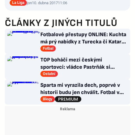
La Liga
jon
10. dubna 2017
11:06
ČLÁNKY Z JINÝCH TITULŮ
Fotbalové přestupy ONLINE: Kuchta
má prý nabídky z Turecka či Kataru,
Sigmu posílí Švéd
Fotbal
TOP boháči mezi českými
sportovci: vládce Pastrňák si
pohoršil, překvapil „nejotravnější“
Ostatní
hráč
Sparta mi vyrazila dech, poprvé v
historii budu jen chválit. Fotbal v
moderním balení
Blogy