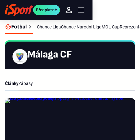
Předplatné
Fotbal
Chance Liga
Chance Národní Liga
MOL Cup
Reprezent
Málaga CF
Články
Zápasy