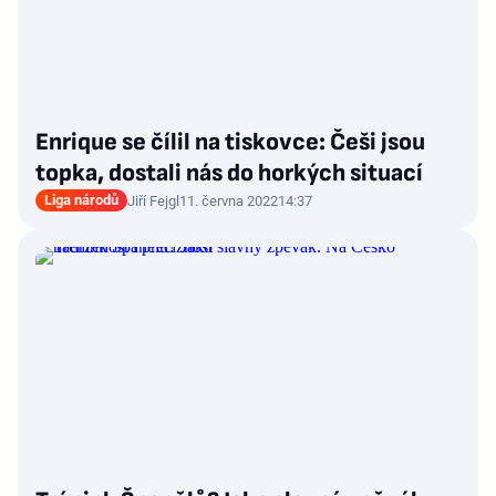
Enrique se čílil na tiskovce: Češi jsou
topka, dostali nás do horkých situací
Liga národů
Jiří Fejgl
11. června 2022
14:37