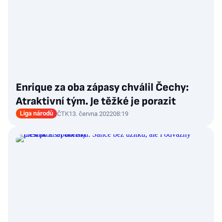
Enrique za oba zápasy chválil Čechy:
Atraktivní tým. Je těžké je porazit
Liga národů
ČTK
13. června 2022
08:19