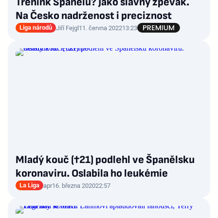
Trénink Španělů? Jako slavný zpěvák.
Na Česko nadrženost i preciznost
Liga národů
Jiří Fejgl
11. června 2022
13:23
Mladý kouč (†21) podlehl ve Španělsku
koronaviru. Oslabila ho leukémie
La Liga
apr
16. března 2020
22:57