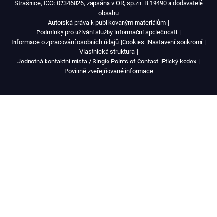
Strašnice, IČO: 02346826, zapsána v OR, sp.zn. B 19490 a dodavatelé
obsahu
Autorská práva k publikovaným materiálům
Podmínky pro užívání služby informační společnosti
Informace o zpracování osobních údajů
Cookies
Nastavení soukromí
Vlastnická struktura
Jednotná kontaktní místa / Single Points of Contact
Etický kodex
Povinně zveřejňované informace