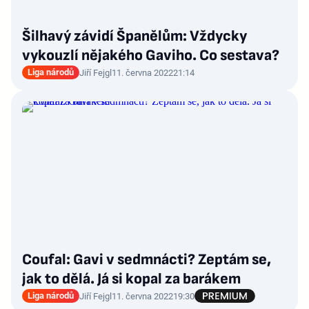
Šilhavý závidí Španělům: Vždycky
vykouzlí nějakého Gaviho. Co sestava?
Liga národů
Jiří Fejgl
11. června 2022
21:14
Coufal: Gavi v sedmnácti? Zeptám se,
jak to dělá. Já si kopal za barákem
Liga národů
Jiří Fejgl
11. června 2022
19:30