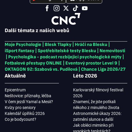
Další témata z našich webů
Moje Psychologie
|
Blesk Tlapky
|
Hráči na Blesku
|
iSport Fantasy
|
Spotřebitelské testy Blesku
|
Nemovitosti
|
Psychologika - podcast rozbíjející psychologické mýty
|
Fotbalové přestupy ONLINE
|
Eventový prostor Level 9
|
OKTAGON 92: Szabová vs. Pudilová
|
Chance Liga 2026/27
Aktuálně
Léto 2026
Epicentrum
Karlovarský filmový festival
Neštovice: příznaky, léčba
2026
V čem jezdí Yamal a Mesii?
Znamení, že jste potkali
Kvízy pro seniory
někoho z minulého života
Kalendář úplňků 2026
Astronomické úkazy 2026:
Co je bodycount?
zatmění slunce a další
Jak obléci miminko při
vysokých teplotách?