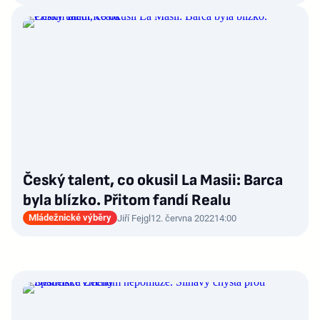
Český talent, co okusil La Masii: Barca
byla blízko. Přitom fandí Realu
Mládežnické výběry
Jiří Fejgl
12. června 2022
14:00