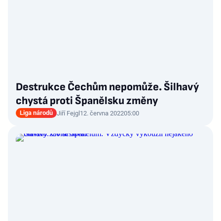
Destrukce Čechům nepomůže. Šilhavý
chystá proti Španělsku změny
Liga národů
Jiří Fejgl
12. června 2022
05:00