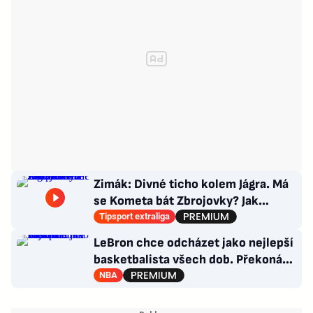
Zimák: Divné ticho kolem Jágra. Má
se Kometa bát Zbrojovky? Jak
poskládat Pardubice
Tipsport extraliga
LeBron chce odcházet jako nejlepší
basketbalista všech dob. Překoná
Jordana?
NBA