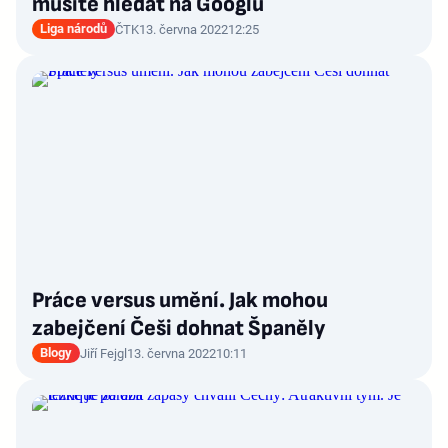
musíte hledat na Googlu
Liga národů
ČTK
13. června 2022
12:25
Práce versus umění. Jak mohou
zabejčení Češi dohnat Španěly
Blogy
Jiří Fejgl
13. června 2022
10:11