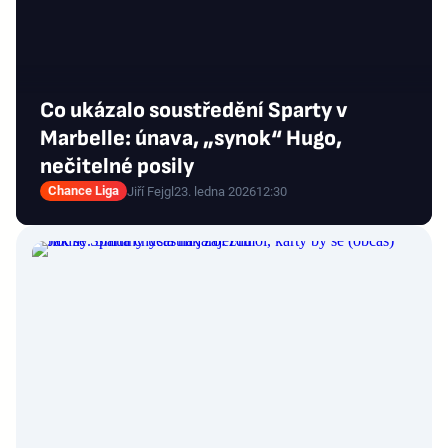
Co ukázalo soustředění Sparty v
Marbelle: únava, „synok“ Hugo,
nečitelné posily
Chance Liga
Jiří Fejgl
23. ledna 2026
12:30