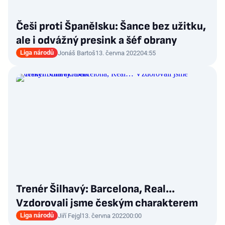
Češi proti Španělsku: Šance bez užitku,
ale i odvážný presink a šéf obrany
Liga národů
Jonáš Bartoš
13. června 2022
04:55
Trenér Šilhavý: Barcelona, Real…
Vzdorovali jsme českým charakterem
Liga národů
Jiří Fejgl
13. června 2022
00:00