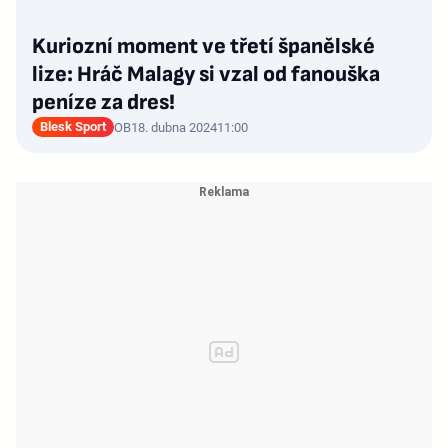
Kuriozní moment ve třetí španělské
lize: Hráč Malagy si vzal od fanouška
peníze za dres!
Blesk Sport
OB
18. dubna 2024
11:00