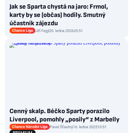
Jak se Sparta chystá na jaro: Frmol,
karty by se (občas) hodily. Smutný
účastník zájezdu
Chance Liga
Jiří Fejgl
20. ledna 2026
20:51
Cenný skalp. Béčko Sparty porazilo
Liverpool, pomohly „posily“ z Marbelly
Chance Národní Liga
Pavel Šťastný
16. ledna 2025
10:51