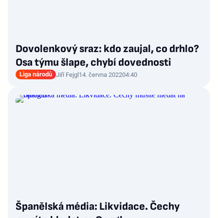
Dovolenkový sraz: kdo zaujal, co drhlo?
Osa týmu šlape, chybí dovednosti
Liga národů
Jiří Fejgl
14. června 2022
04:40
Španělská média: Likvidace. Čechy