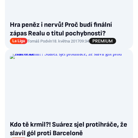
Hra peněz i nervů! Proč budí finální
zápas Realu o titul pochybnosti?
La Liga
Tomáš Podvín
18. května 2017
09:34
Kdo tě krmil?! Suárez sjel protihráče, že
slavil gól proti Barceloně