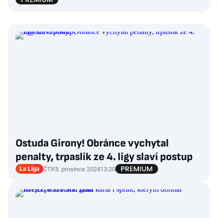
Ostuda Girony! Obránce vychytal
penalty, trpaslík ze 4. ligy slaví postup
La Liga
ČTK
5. prosince 2024
13:20