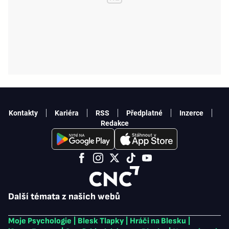
Kontakty
Kariéra
RSS
Předplatné
Inzerce
Redakce
Další témata z našich webů
Moje Psychologie
|
Blesk Tlapky
|
Hráči na Blesku
|