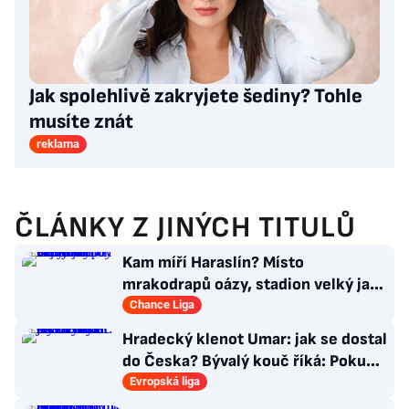
Jak spolehlivě zakryjete šediny? Tohle
musíte znát
reklama
ČLÁNKY Z JINÝCH TITULŮ
Kam míří Haraslín? Místo
mrakodrapů oázy, stadion velký jak
v Plzni. Byl by největší hvězdou
Chance Liga
Hradecký klenot Umar: jak se dostal
do Česka? Bývalý kouč říká: Pokud
nezblbne...
Evropská liga