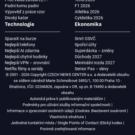
Padni komu padni
F1 2026
Výpověď z práce vzor
Atletika 2026
Divoký kačer
Cyklistika 2026
Technologie
Ekonomika
SpaceX na burze
Smrt OSVČ
Nejlepší telefony
Spořicí účty
Nejlepší AI zdarma
Superdávka – změny
Nejlepší chytré hodinky
Důchody 2027
Nejlepší VPN – srovnání
Minimální mzda 2027
Netflix filmy a seriály
Senior Pas – slevy
© 2001 - 2026 Copyright CZECH NEWS CENTER a.s. a dodavatelé obsahu
se sídlem náměstí Marie Schmolkové 3493/1, 100 00 Praha 10 -
Strašnice, IČO: 02346826, zapsána v OR, sp.zn. B 19490 a dodavatelé
obsahu
Autorská práva k publikovaným materiálům
Podmínky pro užívání služby informační společnosti
Informace o zpracování osobních údajů
Cookies
Nastavení soukromí
Vlastnická struktura
Jednotná kontaktní místa / Single Points of Contact
Etický kodex
Povinně zveřejňované informace