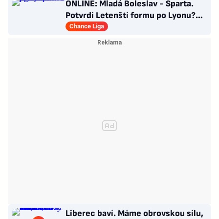
ONLINE: Mladá Boleslav - Sparta.
Potvrdí Letenští formu po Lyonu?
Macek proti svým
Chance Liga
Liberec baví. Máme obrovskou sílu,