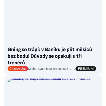
Gning se trápí: v Baníku je pět měsíců
bez bodu! Důvody se opakují u tří
trenérů
Chance Liga
Michal Kvasnica
8. srpna 2026
17:17