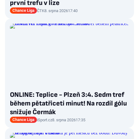
první trefu v lize
Chance Liga
ČTK
8. srpna 2026
17:40
ONLINE: Teplice - Plzeň 3:4. Sedm tref
během pětatřiceti minut! Na rozdíl gólu
snižuje Čermák
Chance Liga
iSport.cz
8. srpna 2026
17:35