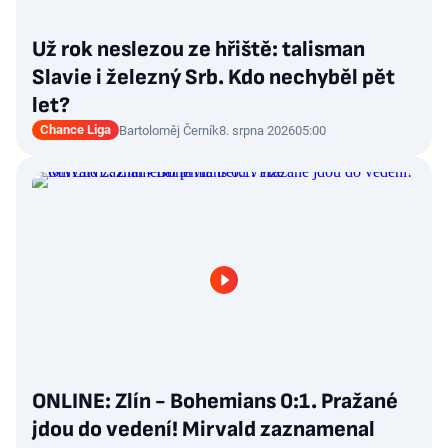
Už rok neslezou ze hřiště: talisman
Slavie i železný Srb. Kdo nechyběl pět
let?
Chance Liga
Bartoloměj Černík
8. srpna 2026
05:00
ONLINE: Zlín - Bohemians 0:1. Pražané
jdou do vedení! Mirvald zaznamenal