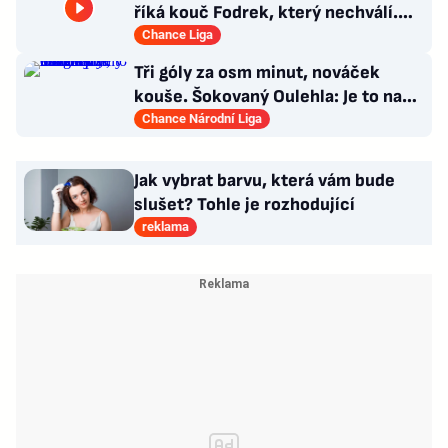
říká kouč Fodrek, který nechválí.
Bořil? Nic vážného
Chance Liga
Tři góly za osm minut, nováček
kouše. Šokovaný Oulehla: Je to na
ho*no, řešíme posily
Chance Národní Liga
Jak vybrat barvu, která vám bude
slušet? Tohle je rozhodující
reklama