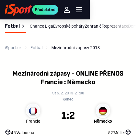
Předplatné
Fotbal
Chance Liga
Evropské poháry
Zahraničí
Reprezentace
Dom
iSport.cz
Fotbal
Mezinárodní zápasy 2013
Mezinárodní zápasy - ONLINE PŘENOS
Francie : Německo
St 6. 2. 2013
21:00
Konec
1:2
Francie
Německo
45'
Valbuena
52'
Müller