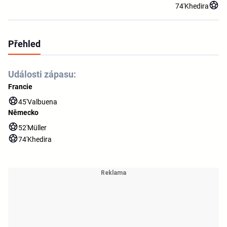
74'
Khedira
Přehled
Události zápasu:
Francie
45'
Valbuena
Německo
52'
Müller
74'
Khedira