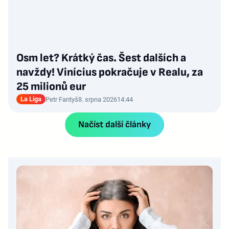
Osm let? Krátký čas. Šest dalších a
navždy! Vinícius pokračuje v Realu, za
25 milionů eur
La Liga
Petr Fantyš
8. srpna 2026
14:44
Načíst další články