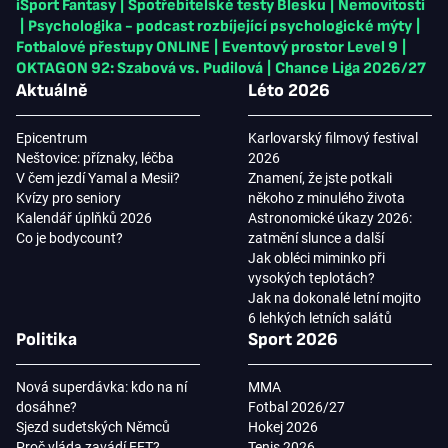
iSport Fantasy
|
Spotřebitelské testy Blesku
|
Nemovitosti
|
Psychologika - podcast rozbíjející psychologické mýty
|
Fotbalové přestupy ONLINE
|
Eventový prostor Level 9
|
OKTAGON 92: Szabová vs. Pudilová
|
Chance Liga 2026/27
Aktuálně
Léto 2026
Epicentrum
Karlovarský filmový festival
Neštovice: příznaky, léčba
2026
V čem jezdí Yamal a Mesii?
Znamení, že jste potkali
Kvízy pro seniory
někoho z minulého života
Kalendář úplňků 2026
Astronomické úkazy 2026:
Co je bodycount?
zatmění slunce a další
Jak obléci miminko při
vysokých teplotách?
Jak na dokonalé letní mojito
6 lehkých letních salátů
Politika
Sport 2026
Nová superdávka: kdo na ní
MMA
dosáhne?
Fotbal 2026/27
Sjezd sudetských Němců
Hokej 2026
Proč vláda zavádí EET?
Tenis 2026