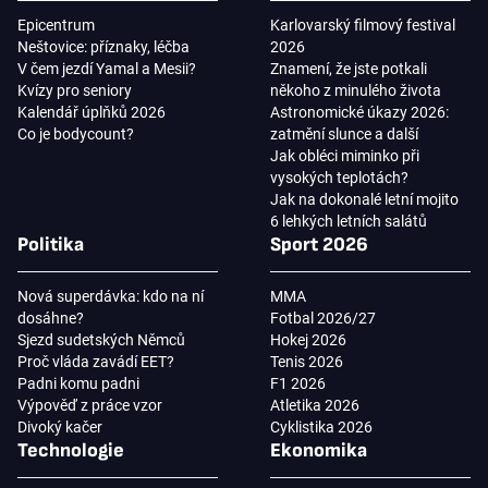
Epicentrum
Karlovarský filmový festival
Neštovice: příznaky, léčba
2026
V čem jezdí Yamal a Mesii?
Znamení, že jste potkali
Kvízy pro seniory
někoho z minulého života
Kalendář úplňků 2026
Astronomické úkazy 2026:
Co je bodycount?
zatmění slunce a další
Jak obléci miminko při
vysokých teplotách?
Jak na dokonalé letní mojito
6 lehkých letních salátů
Politika
Sport 2026
Nová superdávka: kdo na ní
MMA
dosáhne?
Fotbal 2026/27
Sjezd sudetských Němců
Hokej 2026
Proč vláda zavádí EET?
Tenis 2026
Padni komu padni
F1 2026
Výpověď z práce vzor
Atletika 2026
Divoký kačer
Cyklistika 2026
Technologie
Ekonomika