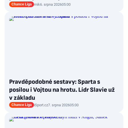
Chance Liga
mik
6. srpna 2026
05:00
Pravděpodobné sestavy: Sparta s
posilou i Vojtou na hrotu. Lídr Slavie už
v základu
Chance Liga
iSport.cz
7. srpna 2026
05:00