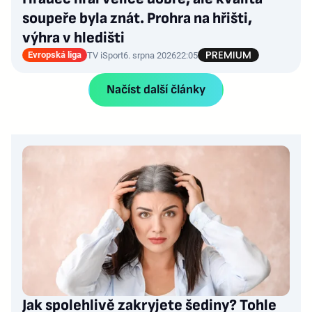
soupeře byla znát. Prohra na hřišti,
výhra v hledišti
Evropská liga
TV iSport
6. srpna 2026
22:05
Načíst další články
Jak spolehlivě zakryjete šediny? Tohle