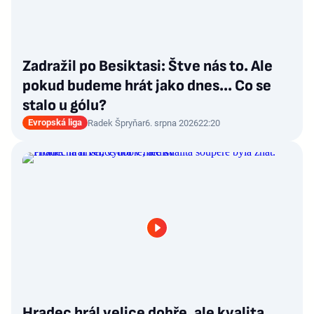
Zadražil po Besiktasi: Štve nás to. Ale
pokud budeme hrát jako dnes... Co se
stalo u gólu?
Evropská liga
Radek Špryňar
6. srpna 2026
22:20
Hradec hrál velice dobře, ale kvalita