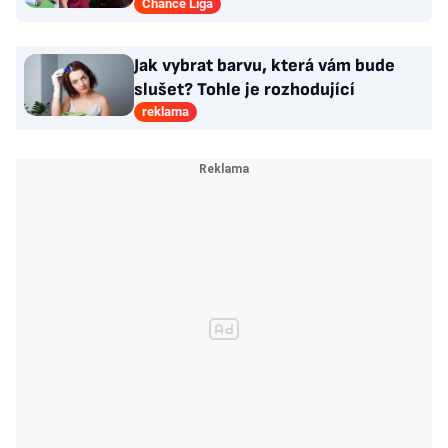
Letné Hollý?
Chance Liga
Jak vybrat barvu, která vám bude
slušet? Tohle je rozhodující
reklama