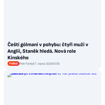
Čeští gólmani v pohybu: čtyři muži v
Anglii, Staněk hledá. Nová role
Kinského
Fotbal
Petr Fantyš
7. srpna 2026
05:00