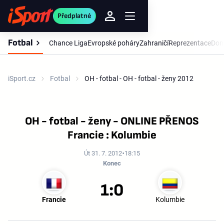
Předplatné
Fotbal
Chance Liga
Evropské poháry
Zahraničí
Reprezentace
Dom
iSport.cz
Fotbal
OH - fotbal - OH - fotbal - ženy 2012
OH - fotbal - ženy - ONLINE PŘENOS
Francie : Kolumbie
Út 31. 7. 2012
18:15
Konec
1:0
Francie
Kolumbie