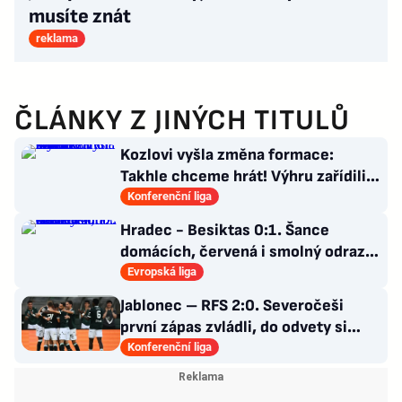
musíte znát
reklama
ČLÁNKY Z JINÝCH TITULŮ
Kozlovi vyšla změna formace:
Takhle chceme hrát! Výhru zařídili
sváteční hlavičkáři
Konferenční liga
Hradec - Besiktas 0:1. Šance
domácích, červená i smolný odraz.
Votroci budou dotahovat
Evropská liga
Jablonec – RFS 2:0. Severočeši
první zápas zvládli, do odvety si
vezou nadějný náskok
Konferenční liga