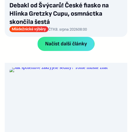
Debakl od Švýcarů! České fiasko na
Hlinka Gretzky Cupu, osmnáctka
skončila šestá
Mládežnické výběry
ČTK
8. srpna 2026
08:00
Načíst další články