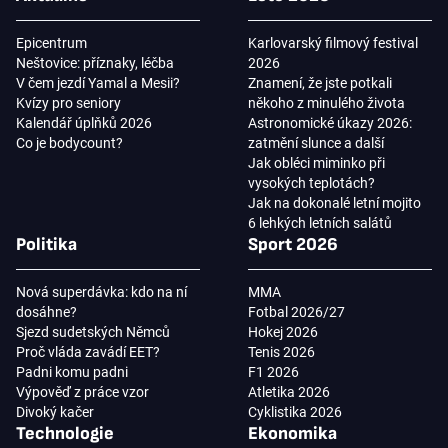
Epicentrum
Karlovarský filmový festival
Neštovice: příznaky, léčba
2026
V čem jezdí Yamal a Mesii?
Znamení, že jste potkali
Kvízy pro seniory
někoho z minulého života
Kalendář úplňků 2026
Astronomické úkazy 2026:
Co je bodycount?
zatmění slunce a další
Jak obléci miminko při
vysokých teplotách?
Jak na dokonalé letní mojito
6 lehkých letních salátů
Politika
Sport 2026
Nová superdávka: kdo na ní
MMA
dosáhne?
Fotbal 2026/27
Sjezd sudetských Němců
Hokej 2026
Proč vláda zavádí EET?
Tenis 2026
Padni komu padni
F1 2026
Výpověď z práce vzor
Atletika 2026
Divoký kačer
Cyklistika 2026
Technologie
Ekonomika