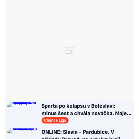
Sparta po kolapsu v Boleslavi:
minus šest a chvála nováčka. Majer
má silnou zbraň
Chance Liga
ONLINE: Slavia - Pardubice. V