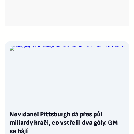
Nevídané! Pittsburgh dá přes půl
miliardy hráči, co vstřelil dva góly. GM
se hájí