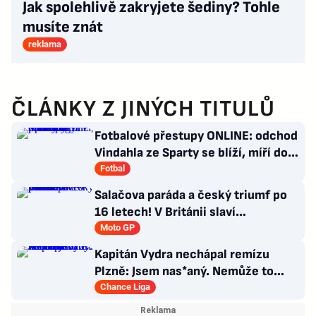
Jak spolehlivě zakryjete šediny? Tohle
musíte znát
reklama
ČLÁNKY Z JINÝCH TITULŮ
Fotbalové přestupy ONLINE: odchod
Vindahla ze Sparty se blíží, míří do
druhé italské ligy
Fotbal
Salačova paráda a český triumf po
16 letech! V Británii slaví
premiérové vítězství v Moto2
Moto GP
Kapitán Vydra nechápal remízu
Plzně: Jsem nas*aný. Nemůže to
končit jako házená
Chance Liga