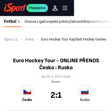
Předplatné
Fotbal
Chance Liga
Evropské poháry
Zahraničí
Reprezentace
Dom
iSport.cz
Hokej
Euro Hockey Tour Kajotbet Hockey Games
Euro Hockey Tour - ONLINE PŘENOS
Česko : Rusko
Ne 29. 4. 2012
18:00
Konec
2:1
Česko
Rusko