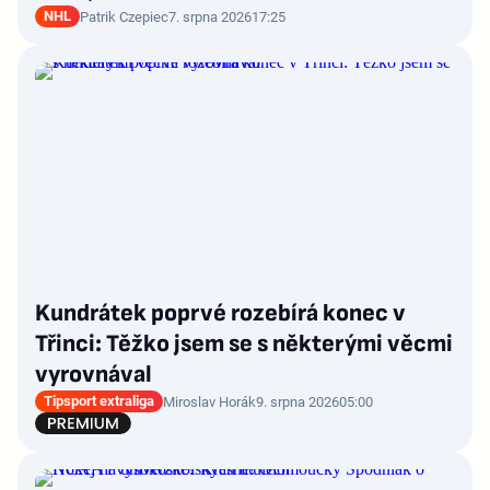
NHL
Patrik Czepiec
7. srpna 2026
17:25
Kundrátek poprvé rozebírá konec v
Třinci: Těžko jsem se s některými věcmi
vyrovnával
Tipsport extraliga
Miroslav Horák
9. srpna 2026
05:00