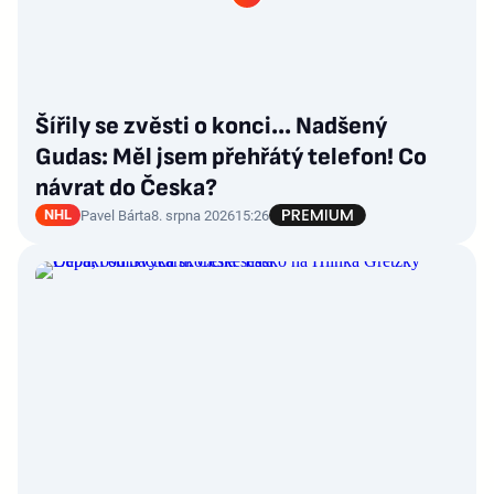
Šířily se zvěsti o konci... Nadšený
Gudas: Měl jsem přehřátý telefon! Co
návrat do Česka?
NHL
Pavel Bárta
8. srpna 2026
15:26