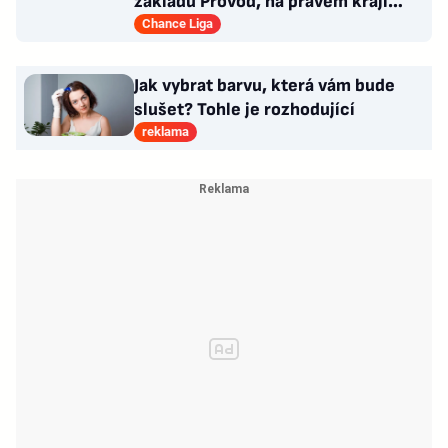
základu Provod, na pravém kraji
Piták, hraje i N'Guessan
Chance Liga
Jak vybrat barvu, která vám bude
slušet? Tohle je rozhodující
reklama