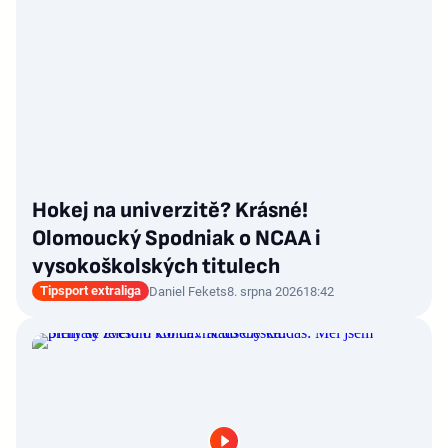
Hokej na univerzitě? Krásné!
Olomoucký Spodniak o NCAA i
vysokoškolských titulech
Tipsport extraliga
Daniel Fekets
8. srpna 2026
18:42