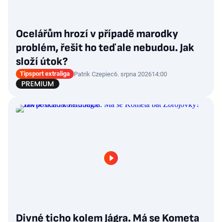
Ocelářům hrozí v případě marodky
problém, řešit ho teď ale nebudou. Jak
složí útok?
Tipsport extraliga
Patrik Czepiec
6. srpna 2026
14:00
Divné ticho kolem Jágra. Má se Kometa