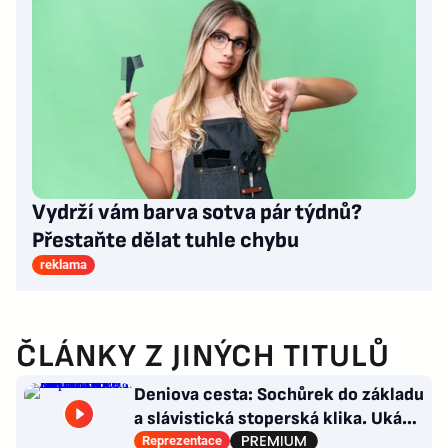
Vydrží vám barva sotva pár týdnů?
Přestaňte dělat tuhle chybu
reklama
ČLÁNKY Z JINÝCH TITULŮ
Deniova cesta: Sochůrek do základu
a slávistická stoperská klika. Ukáže
i na Chorého?
Reprezentace