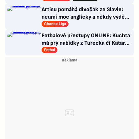
Artisu pomáhá divočák ze Slavie:
neumí moc anglicky a někdy vyděsí
trenéra. Čím?
Chance Liga
Fotbalové přestupy ONLINE: Kuchta
má prý nabídky z Turecka či Kataru,
Sigmu posílí Švéd
Fotbal