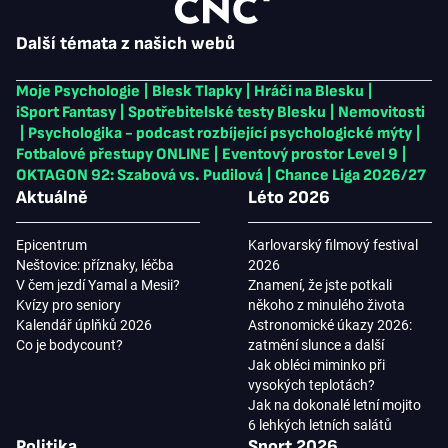
Další témata z našich webů
Moje Psychologie
|
Blesk Tlapky
|
Hráči na Blesku
|
iSport Fantasy
|
Spotřebitelské testy Blesku
|
Nemovitosti
|
Psychologika - podcast rozbíjející psychologické mýty
|
Fotbalové přestupy ONLINE
|
Eventový prostor Level 9
|
OKTAGON 92: Szabová vs. Pudilová
|
Chance Liga 2026/27
Aktuálně
Léto 2026
Epicentrum
Karlovarský filmový festival
Neštovice: příznaky, léčba
2026
V čem jezdí Yamal a Mesii?
Znamení, že jste potkali
Kvízy pro seniory
někoho z minulého života
Kalendář úplňků 2026
Astronomické úkazy 2026:
Co je bodycount?
zatmění slunce a další
Jak obléci miminko při
vysokých teplotách?
Jak na dokonalé letní mojito
6 lehkých letních salátů
Politika
Sport 2026