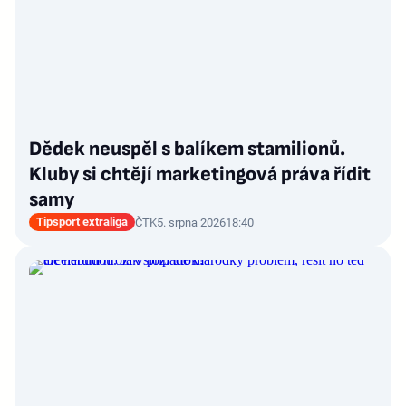
Dědek neuspěl s balíkem stamilionů.
Kluby si chtějí marketingová práva řídit
samy
Tipsport extraliga
ČTK
5. srpna 2026
18:40