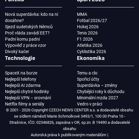
Nová superdávka: kdo na ní
MMA
dosáhne?
Fotbal 2026/27
Sjezd sudetských Němců
Hokej 2026
Proč vláda zavádí EET?
Tenis 2026
Padni komu padni
F1 2026
Výpověď z práce vzor
Atletika 2026
Divoký kačer
Cyklistika 2026
Technologie
Ekonomika
SpaceX na burze
Temu a clo
Nejlepší telefony
Spořicí účty
Nejlepší AI zdarma
Superdávka – změny
Nejlepší chytré hodinky
Chybějící roky k důchodu
Nejlepší VPN – srovnání
Minimální mzda 2027
Netflix filmy a seriály
Vedro v práci
© 2001 - 2026 Copyright CZECH NEWS CENTER a.s. a dodavatelé obsahu
se sídlem náměstí Marie Schmolkové 3493/1, 100 00 Praha 10 -
Strašnice, IČO: 02346826, zapsána v OR, sp.zn. B 19490 a dodavatelé
obsahu
Autorská práva k publikovaným materiálům