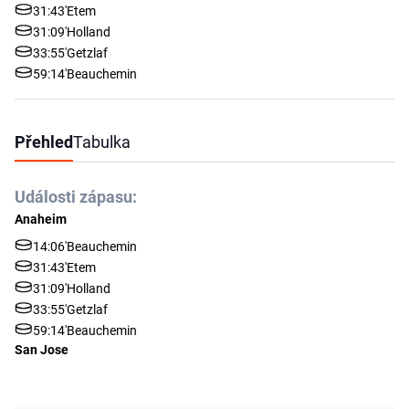
31:43'
Etem
31:09'
Holland
33:55'
Getzlaf
59:14'
Beauchemin
Přehled
Tabulka
Události zápasu:
Anaheim
14:06'
Beauchemin
31:43'
Etem
31:09'
Holland
33:55'
Getzlaf
59:14'
Beauchemin
San Jose