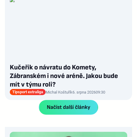
Kučeřík o návratu do Komety,
Zábranském i nové aréně. Jakou bude
mít v týmu roli?
Tipsport extraliga
Michal Koštuřík
6. srpna 2026
09:30
Načíst další články