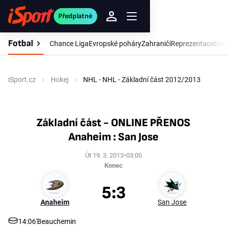
Předplatné
Fotbal
Chance Liga
Evropské poháry
Zahraničí
Reprezentace
Dom
iSport.cz
Hokej
NHL - NHL - Základní část 2012/2013
Základní část - ONLINE PŘENOS
Anaheim : San Jose
Út 19. 3. 2013
03:00
Konec
5:3
Anaheim
San Jose
14:06'
Beauchemin