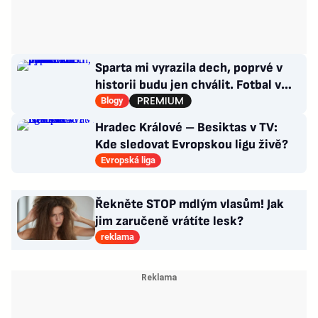
Sparta mi vyrazila dech, poprvé v
historii budu jen chválit. Fotbal v
moderním balení
Blogy
Hradec Králové – Besiktas v TV:
Kde sledovat Evropskou ligu živě?
Evropská liga
Řekněte STOP mdlým vlasům! Jak
jim zaručeně vrátíte lesk?
reklama