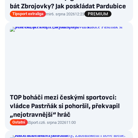
bát Zbrojovky? Jak poskládat Pardubice
Tipsport extraliga
mir
6. srpna 2026
12:23
TOP boháči mezi českými sportovci:
vládce Pastrňák si pohoršil, překvapil
„nejotravnější“ hráč
Ostatní
iSport.cz
6. srpna 2026
11:00