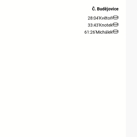
Č. Budějovice
28:04'
Květoň
33:43'
Knotek
61:26'
Michálek