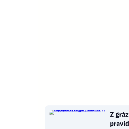
Z grá
pravid