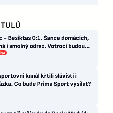
ITULŮ
c - Besiktas 0:1. Šance domácích,
á i smolný odraz. Votroci budou
ovat
liga
portovní kanál křtili slávisti i
zka. Co bude Prima Sport vysílat?