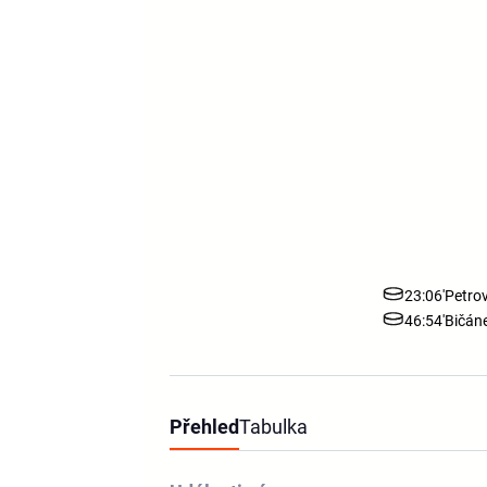
23:06'
Petrov
46:54'
Bičán
Přehled
Tabulka