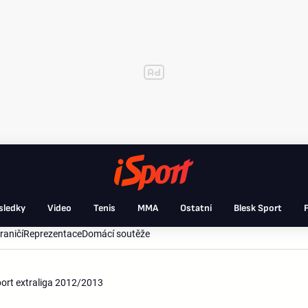
sledky
Video
Tenis
MMA
Ostatní
Blesk Sport
F
raničí
Reprezentace
Domácí soutěže
sport extraliga 2012/2013