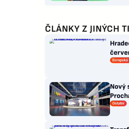
ČLÁNKY Z JINÝCH T
Hrade
červen
dotah
Evropská 
Nový s
Prochá
Ostatní