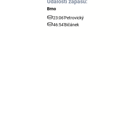
Události zápasu:
Brno
23:06'
Petrovický
46:54'
Bičánek