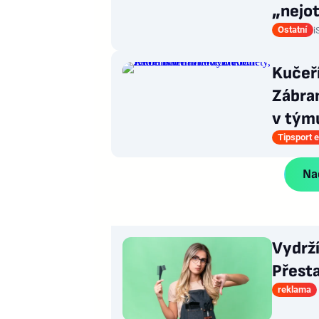
„nejot
Ostatní
i
Kučeř
Zábran
v týmu
Tipsport e
Nač
Vydrž
Přesta
reklama