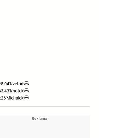
28:04'
Květoň
33:43'
Knotek
:26'
Michálek