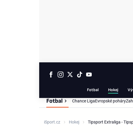
Fotbal
Hokej
Vý
Fotbal
Chance Liga
Evropské poháry
Zah
iSport.cz
Hokej
Tipsport Extraliga - Tip