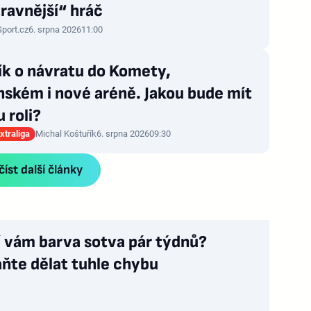
ravnější“ hráč
Sport.cz
6. srpna 2026
11:00
ík o návratu do Komety,
ském i nové aréně. Jakou bude mít
 roli?
xtraliga
Michal Koštuřík
6. srpna 2026
09:30
íst další články
í vám barva sotva pár týdnů?
ňte dělat tuhle chybu