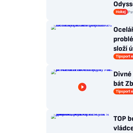
Odyss
Hokej
Pa
Ocelá
problé
složí 
Tipsport e
Divné 
bát Zb
Tipsport e
TOP b
vládce