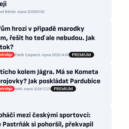
eji
vel Bárta
6. srpna 2026
05:00
řům hrozí v případě marodky
m, řešit ho teď ale nebudou. Jak
útok?
xtraliga
Patrik Czepiec
6. srpna 2026
14:00
ticho kolem Jágra. Má se Kometa
rojovky? Jak poskládat Pardubice
xtraliga
mir
6. srpna 2026
12:23
oháči mezi českými sportovci:
 Pastrňák si pohoršil, překvapil