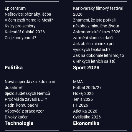
Epicentrum
Karlovarský filmový festival
Neštovice: příznaky, léčba
2026
V čem jezdí Yamal a Mesii?
Znamení, že jste potkali
Kvízy pro seniory
někoho z minulého života
Kalendář úplňků 2026
Astronomické úkazy 2026:
Co je bodycount?
zatmění slunce a další
Jak obléci miminko při
vysokých teplotách?
Jak na dokonalé letní mojito
6 lehkých letních salátů
Politika
Sport 2026
Nová superdávka: kdo na ní
MMA
dosáhne?
Fotbal 2026/27
Sjezd sudetských Němců
Hokej 2026
Proč vláda zavádí EET?
Tenis 2026
Padni komu padni
F1 2026
Výpověď z práce vzor
Atletika 2026
Divoký kačer
Cyklistika 2026
Technologie
Ekonomika