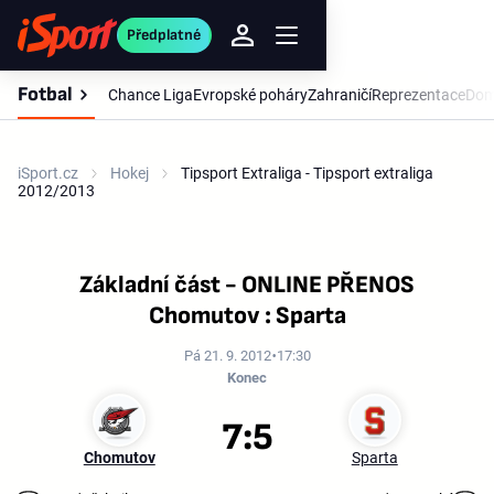
Předplatné
Fotbal
Chance Liga
Evropské poháry
Zahraničí
Reprezentace
Dom
iSport.cz
Hokej
Tipsport Extraliga - Tipsport extraliga
2012/2013
Základní část - ONLINE PŘENOS
Chomutov : Sparta
Pá 21. 9. 2012
17:30
Konec
7:5
Chomutov
Sparta