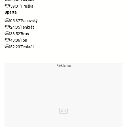
59:01'
Hruška
Sparta
05:37'
Pacovský
24:35'
Tenkrát
38:52'
Broš
43:06'
Ton
52:23'
Tenkrát