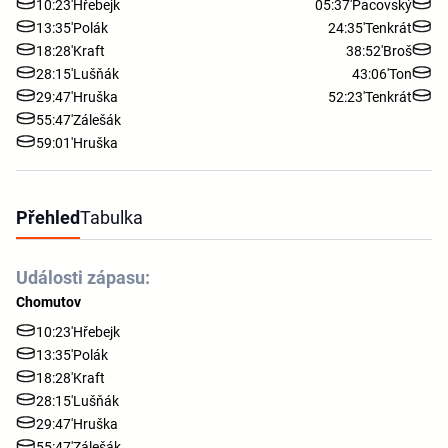
10:23'
Hřebejk
05:37'
Pacovský
13:35'
Polák
24:35'
Tenkrát
18:28'
Kraft
38:52'
Broš
28:15'
Lušňák
43:06'
Ton
29:47'
Hruška
52:23'
Tenkrát
55:47'
Zálešák
59:01'
Hruška
Přehled
Tabulka
Události zápasu:
Chomutov
10:23'
Hřebejk
13:35'
Polák
18:28'
Kraft
28:15'
Lušňák
29:47'
Hruška
55:47'
Zálešák