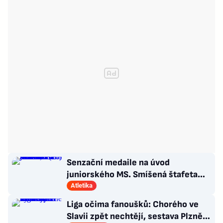
Senzační medaile na úvod
juniorského MS. Smíšená štafeta
bere stříbro, zazářila Botková (16)
Atletika
Liga očima fanoušků: Chorého ve
Slavii zpět nechtějí, sestava Plzně