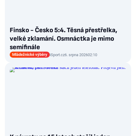
Finsko - Česko 5:4. Těsná přestřelka,
velké zklamání. Osmnáctka je mimo
semifinále
Mládežnické výběry
iSport.cz
6. srpna 2026
02:10