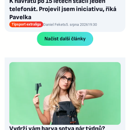
K návratu po 15 letech stačil jeden
telefonát. Projevil jsem iniciativu, říká
Pavelka
Tipsport extraliga
Daniel Fekets
5. srpna 2026
19:30
Načíst další články
Vydrží vám barva sotva pár týdnů?