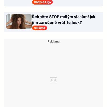
vytažená z klobouku
Chance Liga
Řekněte STOP mdlým vlasům! Jak
jim zaručeně vrátíte lesk?
reklama