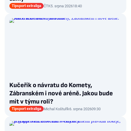
Tipsport extraliga
ČTK
5. srpna 2026
18:40
Kučeřík o návratu do Komety,
Zábranském i nové aréně. Jakou bude
mít v týmu roli?
Tipsport extraliga
Michal Koštuřík
6. srpna 2026
09:30