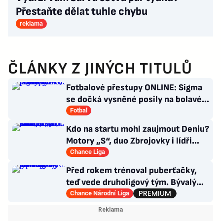
Přestaňte dělat tuhle chybu
reklama
ČLÁNKY Z JINÝCH TITULŮ
Fotbalové přestupy ONLINE: Sigma
se dočká vysněné posily na bolavé
místo, přichází Švéd
Fotbal
Kdo na startu mohl zaujmout Deniu?
Motory „S“, duo Zbrojovky i lídři
pohárových zástupců
Chance Liga
Před rokem trénoval puberťačky,
teď vede druholigový tým. Bývalý
reportér zažívá raketový vzestup
Chance Národní Liga