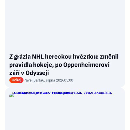
Z grázla NHL hereckou hvězdou: změnil
pravidla hokeje, po Oppenheimerovi
září v Odysseji
Hokej
Pavel Bárta
6. srpna 2026
05:00