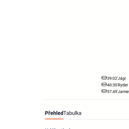
39:02'
Jágr
40:30'
Ryder
57:49'
Jamie
Přehled
Tabulka