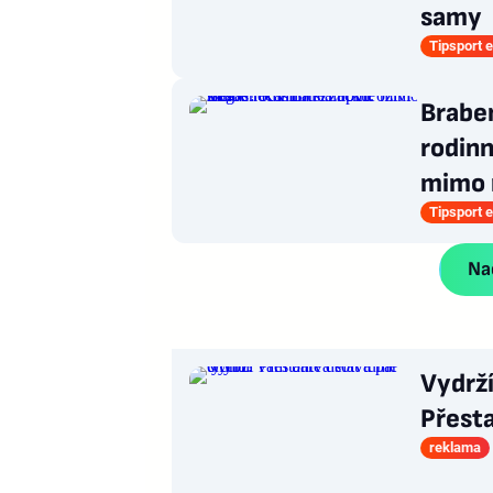
samy
Tipsport e
Braben
rodinn
mimo
Tipsport e
Nač
Vydrž
Přesta
reklama