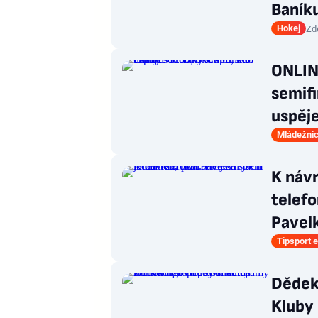
Baník
Hokej
Zd
ONLINE
semifi
uspěj
Mládežnic
K návr
telefo
Pavel
Tipsport e
Dědek 
Kluby 