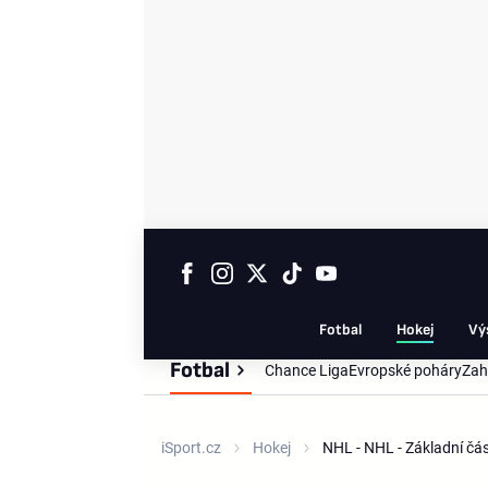
Fotbal
Hokej
Vý
Fotbal
Chance Liga
Evropské poháry
Zah
iSport.cz
Hokej
NHL - NHL - Základní č