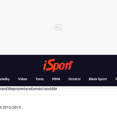
sledky
Video
Tenis
MMA
Ostatní
Blesk Sport
F
raničí
Reprezentace
Domácí soutěže
ást 2012/2013