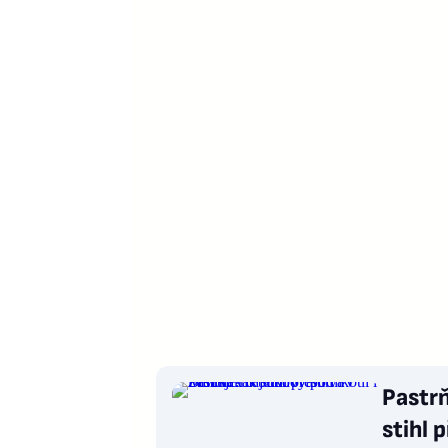
Pastrň
stihl 