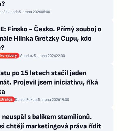
u?
eněk Janda
5. srpna 2026
05:00
: Finsko - Česko. Přímý souboj o
nále Hlinka Gretzky Cupu, kdo
e?
ké výběry
iSport.cz
5. srpna 2026
22:30
atu po 15 letech stačil jeden
nát. Projevil jsem iniciativu, říká
ka
xtraliga
Daniel Fekets
5. srpna 2026
19:30
neuspěl s balíkem stamilionů.
si chtějí marketingová práva řídit