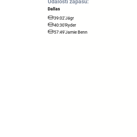
Události zápasu:
Dallas
39:02'
Jágr
40:30'
Ryder
57:49'
Jamie Benn