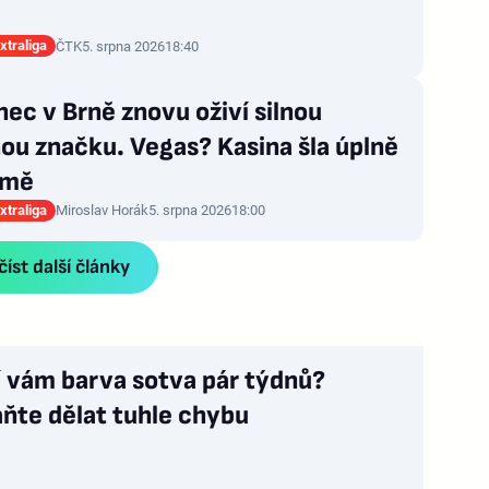
xtraliga
ČTK
5. srpna 2026
18:40
ec v Brně znovu oživí silnou
ou značku. Vegas? Kasina šla úplně
 mě
xtraliga
Miroslav Horák
5. srpna 2026
18:00
íst další články
í vám barva sotva pár týdnů?
ňte dělat tuhle chybu