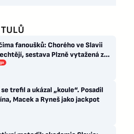
ITULŮ
čima fanoušků: Chorého ve Slavii
echtějí, sestava Plzně vytažená z
uku
iga
 se trefil a ukázal „koule“. Posadil
ína, Macek a Ryneš jako jackpot