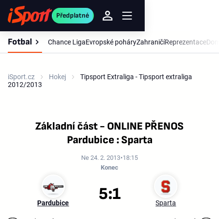
Předplatné
Fotbal
Chance Liga
Evropské poháry
Zahraničí
Reprezentace
Dom
iSport.cz
Hokej
Tipsport Extraliga - Tipsport extraliga
2012/2013
Základní část - ONLINE PŘENOS
Pardubice : Sparta
Ne 24. 2. 2013
18:15
Konec
5:1
Pardubice
Sparta