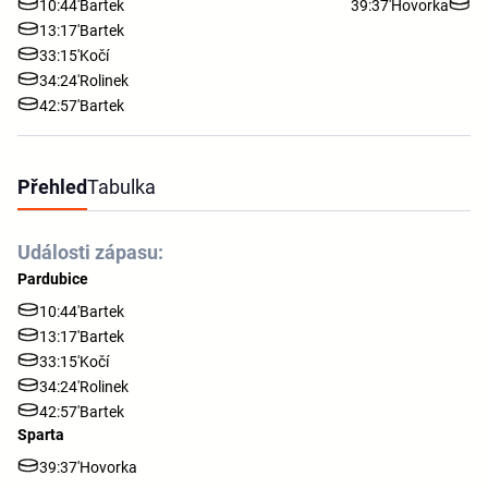
10:44'
Bartek
39:37'
Hovorka
13:17'
Bartek
33:15'
Kočí
34:24'
Rolinek
42:57'
Bartek
Přehled
Tabulka
Události zápasu:
Pardubice
10:44'
Bartek
13:17'
Bartek
33:15'
Kočí
34:24'
Rolinek
42:57'
Bartek
Sparta
39:37'
Hovorka