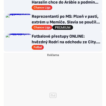
Haraslín chce do Arábie a podmínky
Kuchtova transferu
Chance Liga
Reprezentanti po MS: Plzeň v pasti,
extrém u Memiče. Slavia se poučila,
co Sparta?
Chance Liga
Fotbalové přestupy ONLINE:
hvězdný Rodri na odchodu ze City.
Do Realu ale nejspíš nejde
Fotbal