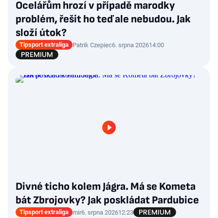
Ocelářům hrozí v případě marodky
problém, řešit ho teď ale nebudou. Jak
složí útok?
Tipsport extraliga
Patrik Czepiec
6. srpna 2026
14:00
Divné ticho kolem Jágra. Má se Kometa
bát Zbrojovky? Jak poskládat Pardubice
Tipsport extraliga
mir
6. srpna 2026
12:23