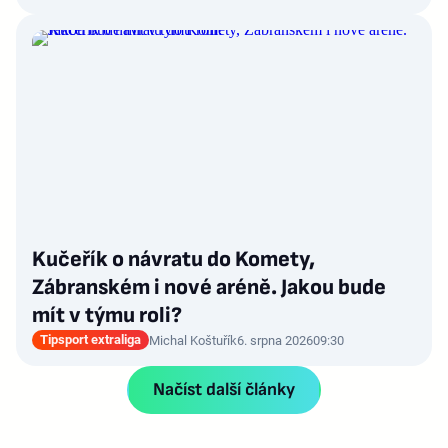
Kučeřík o návratu do Komety,
Zábranském i nové aréně. Jakou bude
mít v týmu roli?
Tipsport extraliga
Michal Koštuřík
6. srpna 2026
09:30
Načíst další články