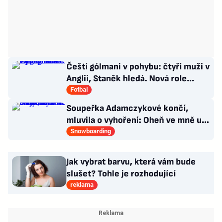
Čeští gólmani v pohybu: čtyři muži v
Anglii, Staněk hledá. Nová role
Kinského
Fotbal
Soupeřka Adamczykové končí,
mluvila o vyhoření: Oheň ve mně už
prostě není. Chce učit
Snowboarding
Jak vybrat barvu, která vám bude
slušet? Tohle je rozhodující
reklama