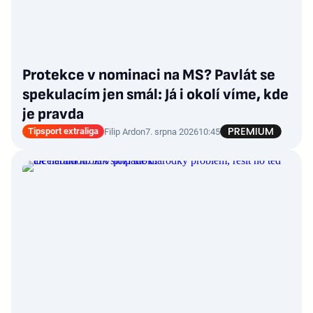
Protekce v nominaci na MS? Pavlát se
spekulacím jen smál: Já i okolí víme, kde
je pravda
Tipsport extraliga
Filip Ardon
7. srpna 2026
10:45