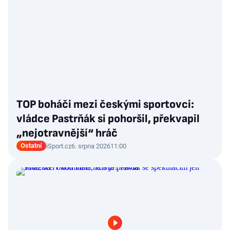
TOP boháči mezi českými sportovci:
vládce Pastrňák si pohoršil, překvapil
„nejotravnější“ hráč
Ostatní
iSport.cz
6. srpna 2026
11:00