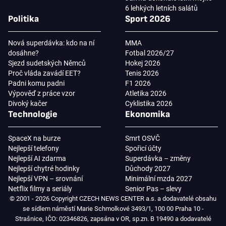
6 lehkých letních salátů
Politika
Sport 2026
Nová superdávka: kdo na ní
MMA
dosáhne?
Fotbal 2026/27
Sjezd sudetských Němců
Hokej 2026
Proč vláda zavádí EET?
Tenis 2026
Padni komu padni
F1 2026
Výpověď z práce vzor
Atletika 2026
Divoký kačer
Cyklistika 2026
Technologie
Ekonomika
SpaceX na burze
Smrt OSVČ
Nejlepší telefony
Spořicí účty
Nejlepší AI zdarma
Superdávka – změny
Nejlepší chytré hodinky
Důchody 2027
Nejlepší VPN – srovnání
Minimální mzda 2027
Netflix filmy a seriály
Senior Pas – slevy
© 2001 - 2026 Copyright CZECH NEWS CENTER a.s. a dodavatelé obsahu
se sídlem náměstí Marie Schmolkové 3493/1, 100 00 Praha 10 -
Strašnice, IČO: 02346826, zapsána v OR, sp.zn. B 19490 a dodavatelé