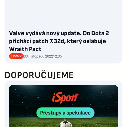
Valve vydává nový update. Do Dota 2
přichází patch 7.32d, který oslabuje
Wraith Pact
Dota 2
30. listopadu 2022
12:35
DOPORUČUJEME