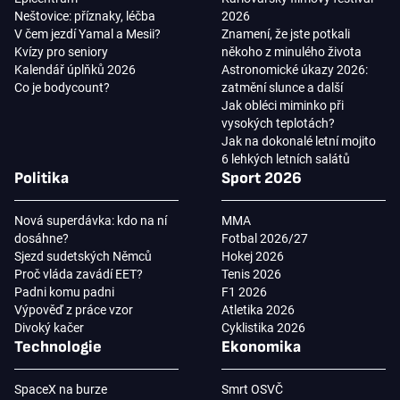
Neštovice: příznaky, léčba
2026
V čem jezdí Yamal a Mesii?
Znamení, že jste potkali
Kvízy pro seniory
někoho z minulého života
Kalendář úplňků 2026
Astronomické úkazy 2026:
Co je bodycount?
zatmění slunce a další
Jak obléci miminko při
vysokých teplotách?
Jak na dokonalé letní mojito
6 lehkých letních salátů
Politika
Sport 2026
Nová superdávka: kdo na ní
MMA
dosáhne?
Fotbal 2026/27
Sjezd sudetských Němců
Hokej 2026
Proč vláda zavádí EET?
Tenis 2026
Padni komu padni
F1 2026
Výpověď z práce vzor
Atletika 2026
Divoký kačer
Cyklistika 2026
Technologie
Ekonomika
SpaceX na burze
Smrt OSVČ