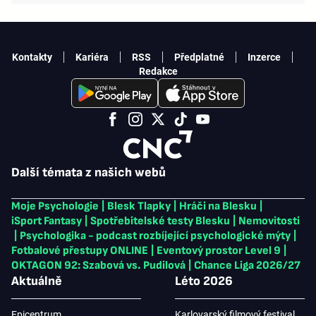
Kontakty
Kariéra
RSS
Předplatné
Inzerce
Redakce
Další témata z našich webů
Moje Psychologie
|
Blesk Tlapky
|
Hráči na Blesku
|
iSport Fantasy
|
Spotřebitelské testy Blesku
|
Nemovitosti
|
Psychologika - podcast rozbíjející psychologické mýty
|
Fotbalové přestupy ONLINE
|
Eventový prostor Level 9
|
OKTAGON 92: Szabová vs. Pudilová
|
Chance Liga 2026/27
Aktuálně
Léto 2026
Epicentrum
Karlovarský filmový festival