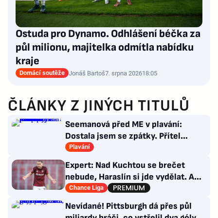
Ostuda pro Dynamo. Odhlášení béčka za
půl milionu, majitelka odmítla nabídku
kraje
Domácí soutěže
Jonáš Bartoš
7. srpna 2026
18:05
ČLÁNKY Z JINÝCH TITULŮ
Seemanová před ME v plavání:
Dostala jsem se zpátky. Přítel
Choupenitch? Motivuje mě
Plavání
Expert: Nad Kuchtou se brečet
nebude, Haraslín si jde vydělat. A
ambice na titul? Až za rok
Chance Liga
Nevídané! Pittsburgh dá přes půl
miliardy hráči, co vstřelil dva góly.