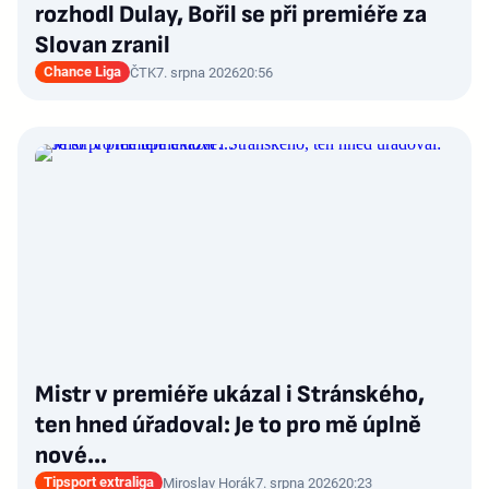
rozhodl Dulay, Bořil se při premiéře za
Slovan zranil
Chance Liga
ČTK
7. srpna 2026
20:56
Mistr v premiéře ukázal i Stránského,
ten hned úřadoval: Je to pro mě úplně
nové…
Tipsport extraliga
Miroslav Horák
7. srpna 2026
20:23