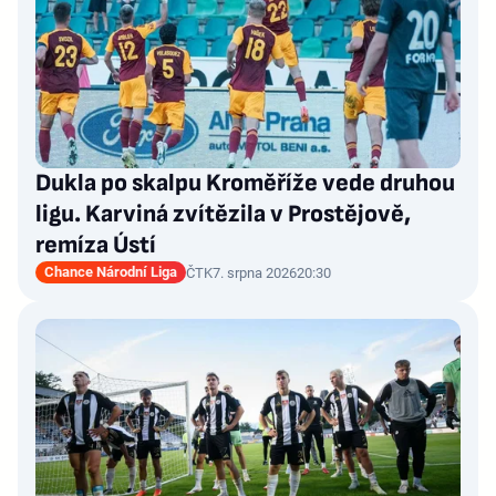
Dukla po skalpu Kroměříže vede druhou
ligu. Karviná zvítězila v Prostějově,
remíza Ústí
Chance Národní Liga
ČTK
7. srpna 2026
20:30