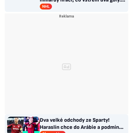
GM se hájí
NHL
Dva velké odchody ze Sparty!
Haraslín chce do Arábie a podmínky