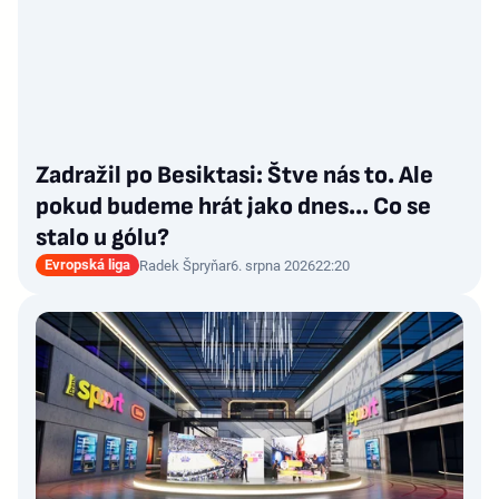
Zadražil po Besiktasi: Štve nás to. Ale
pokud budeme hrát jako dnes... Co se
stalo u gólu?
Evropská liga
Radek Špryňar
6. srpna 2026
22:20