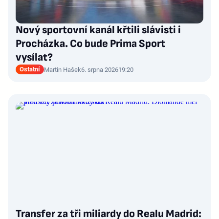
Nový sportovní kanál křtili slávisti i
Procházka. Co bude Prima Sport
vysílat?
Ostatní
Martin Hašek
6. srpna 2026
19:20
Transfer za tři miliardy do Realu Madrid: