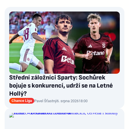
Střední záložníci Sparty: Sochůrek
bojuje s konkurencí, udrží se na Letné
Hollý?
Chance Liga
Pavel Šťastný
6. srpna 2026
18:00