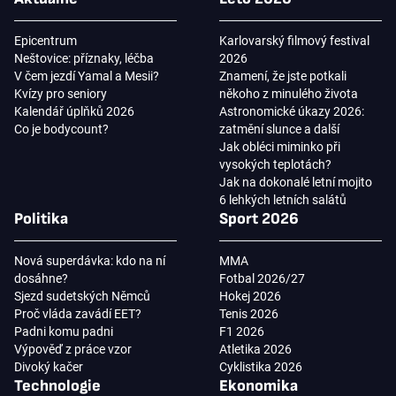
Epicentrum
Karlovarský filmový festival
Neštovice: příznaky, léčba
2026
V čem jezdí Yamal a Mesii?
Znamení, že jste potkali
Kvízy pro seniory
někoho z minulého života
Kalendář úplňků 2026
Astronomické úkazy 2026:
Co je bodycount?
zatmění slunce a další
Jak obléci miminko při
vysokých teplotách?
Jak na dokonalé letní mojito
6 lehkých letních salátů
Politika
Sport 2026
Nová superdávka: kdo na ní
MMA
dosáhne?
Fotbal 2026/27
Sjezd sudetských Němců
Hokej 2026
Proč vláda zavádí EET?
Tenis 2026
Padni komu padni
F1 2026
Výpověď z práce vzor
Atletika 2026
Divoký kačer
Cyklistika 2026
Technologie
Ekonomika