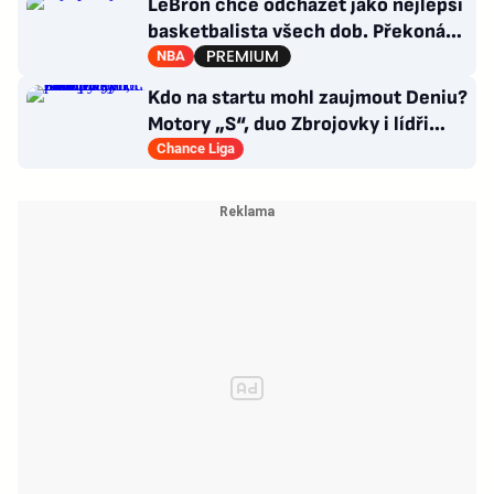
LeBron chce odcházet jako nejlepší
basketbalista všech dob. Překoná
Jordana?
NBA
Kdo na startu mohl zaujmout Deniu?
Motory „S“, duo Zbrojovky i lídři
pohárových zástupců
Chance Liga