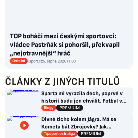
TOP boháči mezi českými sportovci:
vládce Pastrňák si pohoršil, překvapil
„nejotravnější“ hráč
Ostatní
iSport.cz
6. srpna 2026
11:00
ČLÁNKY Z JINÝCH TITULŮ
Sparta mi vyrazila dech, poprvé v
historii budu jen chválit. Fotbal v
moderním balení
Blogy
Divné ticho kolem Jágra. Má se
Kometa bát Zbrojovky? Jak
poskládat Pardubice
Tipsport extraliga