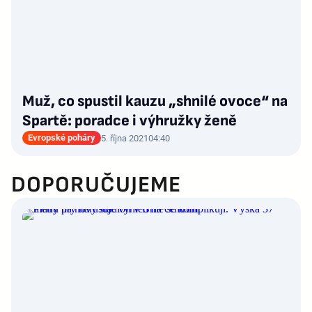
Muž, co spustil kauzu „shnilé ovoce“ na
Spartě: poradce i výhružky ženě
Evropské poháry
5. října 2021
04:40
DOPORUČUJEME