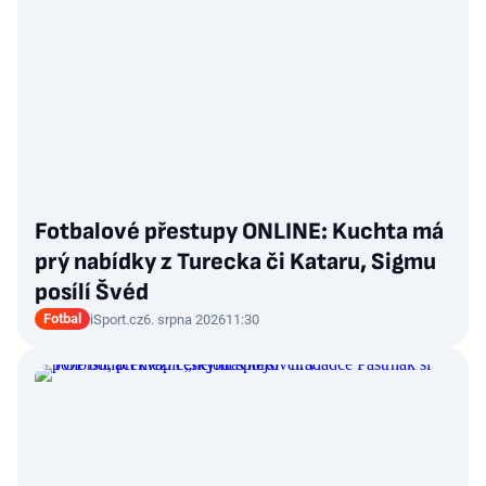
Fotbalové přestupy ONLINE: Kuchta má
prý nabídky z Turecka či Kataru, Sigmu
posílí Švéd
Fotbal
iSport.cz
6. srpna 2026
11:30