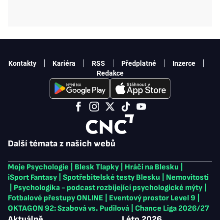
Kontakty
Kariéra
RSS
Předplatné
Inzerce
Redakce
Další témata z našich webů
Moje Psychologie
|
Blesk Tlapky
|
Hráči na Blesku
|
iSport Fantasy
|
Spotřebitelské testy Blesku
|
Nemovitosti
|
Psychologika - podcast rozbíjející psychologické mýty
|
Fotbalové přestupy ONLINE
|
Eventový prostor Level 9
|
OKTAGON 92: Szabová vs. Pudilová
|
Chance Liga 2026/27
Aktuálně
Léto 2026