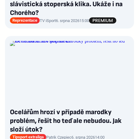
slávistická stoperská klika. Ukáže i na
Chorého?
Reprezentace
TV iSport
6. srpna 2026
15:00
Ocelářům hrozí v případě marodky
problém, řešit ho teď ale nebudou. Jak
složí útok?
Tipsport extraliga
Patrik Czepiec
6. srpna 2026
14:00