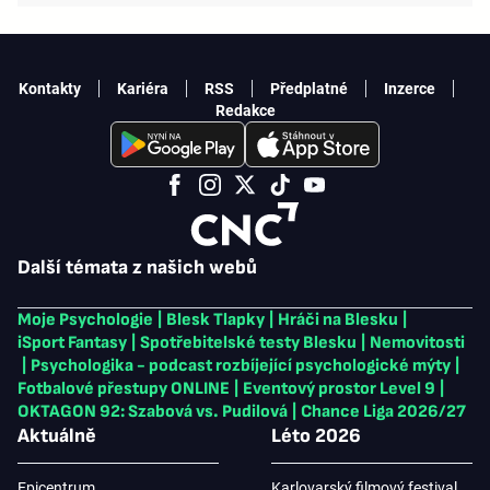
Kontakty
Kariéra
RSS
Předplatné
Inzerce
Redakce
Další témata z našich webů
Moje Psychologie
|
Blesk Tlapky
|
Hráči na Blesku
|
iSport Fantasy
|
Spotřebitelské testy Blesku
|
Nemovitosti
|
Psychologika - podcast rozbíjející psychologické mýty
|
Fotbalové přestupy ONLINE
|
Eventový prostor Level 9
|
OKTAGON 92: Szabová vs. Pudilová
|
Chance Liga 2026/27
Aktuálně
Léto 2026
Epicentrum
Karlovarský filmový festival