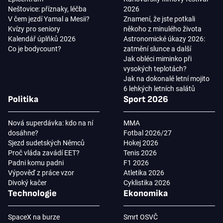
Neštovice: příznaky, léčba
2026
V čem jezdí Yamal a Mesii?
Znamení, že jste potkali
Kvízy pro seniory
někoho z minulého života
Kalendář úplňků 2026
Astronomické úkazy 2026:
Co je bodycount?
zatmění slunce a další
Jak obléci miminko při
vysokých teplotách?
Jak na dokonalé letní mojito
6 lehkých letních salátů
Politika
Sport 2026
Nová superdávka: kdo na ní
MMA
dosáhne?
Fotbal 2026/27
Sjezd sudetských Němců
Hokej 2026
Proč vláda zavádí EET?
Tenis 2026
Padni komu padni
F1 2026
Výpověď z práce vzor
Atletika 2026
Divoký kačer
Cyklistika 2026
Technologie
Ekonomika
SpaceX na burze
Smrt OSVČ