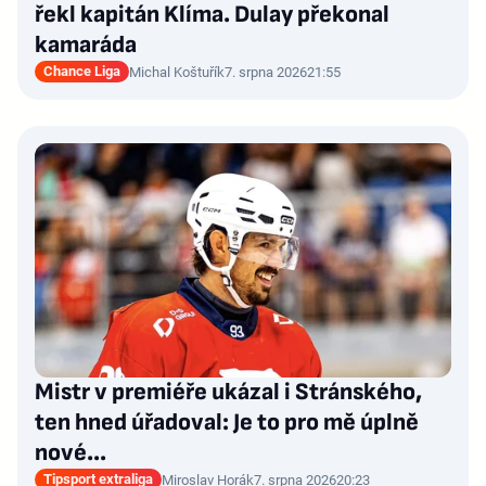
řekl kapitán Klíma. Dulay překonal
kamaráda
Chance Liga
Michal Koštuřík
7. srpna 2026
21:55
Mistr v premiéře ukázal i Stránského,
ten hned úřadoval: Je to pro mě úplně
nové…
Tipsport extraliga
Miroslav Horák
7. srpna 2026
20:23