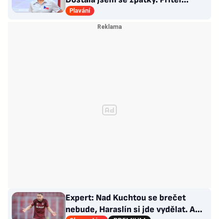
Choupenitch? Motivuje mě
Plavání
Expert: Nad Kuchtou se brečet
nebude, Haraslín si jde vydělat. A