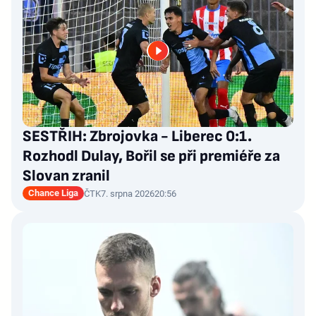
SESTŘIH: Zbrojovka - Liberec 0:1.
Rozhodl Dulay, Bořil se při premiéře za
Slovan zranil
Chance Liga
ČTK
7. srpna 2026
20:56