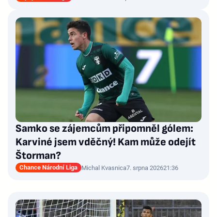
Samko se zájemcům připomněl gólem:
Karviné jsem vděčný! Kam může odejít
Štorman?
Chance Národní Liga
Michal Kvasnica
7. srpna 2026
21:36