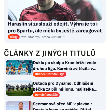
Haraslín si zaslouží odejít. Výhra je to i
pro Spartu, ale měla by ještě zareagovat
Blogy
Pavel Šťastný
7. srpna 2026
18:02
ČLÁNKY Z JINÝCH TITULŮ
Dukla po skalpu Kroměříže vede
druhou ligu. Karviná zvítězila v
Prostějově, remíza Ústí
Chance Národní Liga
Ostuda pro Dynamo. Odhlášení
béčka za půl milionu, majitelka
odmítla nabídku kraje
Domácí soutěže
Seemanová před ME v plavání:
Dostala jsem se zpátky. Přítel