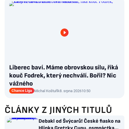
Liberec baví. Máme obrovskou sílu, říká
kouč Fodrek, který nechválí. Bořil? Nic
vážného
Chance Liga
Michal Koštuřík
8. srpna 2026
10:50
ČLÁNKY Z JINÝCH TITULŮ
Debakl od Švýcarů! České fiasko na
Hlinka Gretzky Cupu, osmnáctka