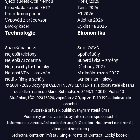
Sjezd sudetských Němců
Hokej 2026
Proč vláda zavádí EET?
Tenis 2026
Padni komu padni
F1 2026
Výpověď z práce vzor
Atletika 2026
Divoký kačer
Cyklistika 2026
Technologie
Ekonomika
SpaceX na burze
Smrt OSVČ
Nejlepší telefony
Spořicí účty
Nejlepší AI zdarma
Superdávka – změny
Nejlepší chytré hodinky
Důchody 2027
Nejlepší VPN – srovnání
Minimální mzda 2027
Netflix filmy a seriály
Senior Pas – slevy
© 2001 - 2026 Copyright CZECH NEWS CENTER a.s. a dodavatelé obsahu
se sídlem náměstí Marie Schmolkové 3493/1, 100 00 Praha 10 -
Strašnice, IČO: 02346826, zapsána v OR, sp.zn. B 19490 a dodavatelé
obsahu
Autorská práva k publikovaným materiálům
Podmínky pro užívání služby informační společnosti
Informace o zpracování osobních údajů
Cookies
Nastavení soukromí
Vlastnická struktura
Jednotná kontaktní místa / Single Points of Contact
Etický kodex