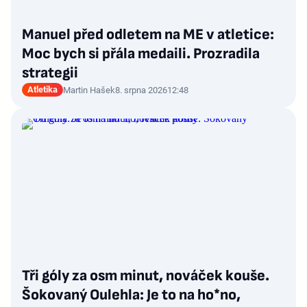
Manuel před odletem na ME v atletice:
Moc bych si přála medaili. Prozradila
strategii
Atletika
Martin Hašek
8. srpna 2026
12:48
Tři góly za osm minut, nováček kouše.
Šokovaný Oulehla: Je to na ho*no,