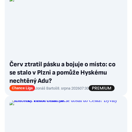
Červ ztratil pásku a bojuje o místo: co
se stalo v Plzni a pomůže Hyskému
nechtěný Adu?
Chance Liga
Jonáš Bartoš
8. srpna 2026
07:30