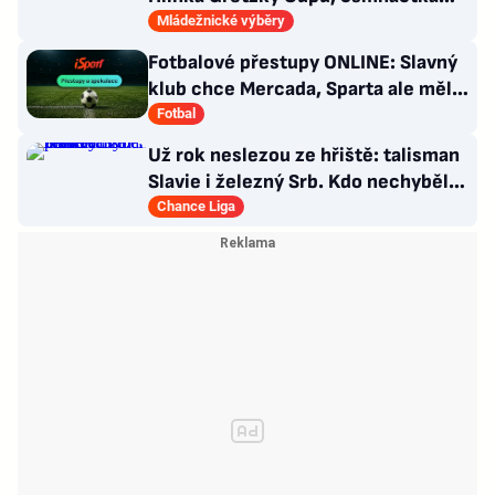
skončila šestá
Mládežnické výběry
Fotbalové přestupy ONLINE: Slavný
klub chce Mercada, Sparta ale měla
nabídku odmítnout
Fotbal
Už rok neslezou ze hřiště: talisman
Slavie i železný Srb. Kdo nechyběl
pět let?
Chance Liga