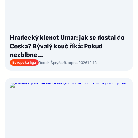
Hradecký klenot Umar: jak se dostal do
Česka? Bývalý kouč říká: Pokud
nezblbne...
Evropská liga
Radek Špryňar
8. srpna 2026
12:13