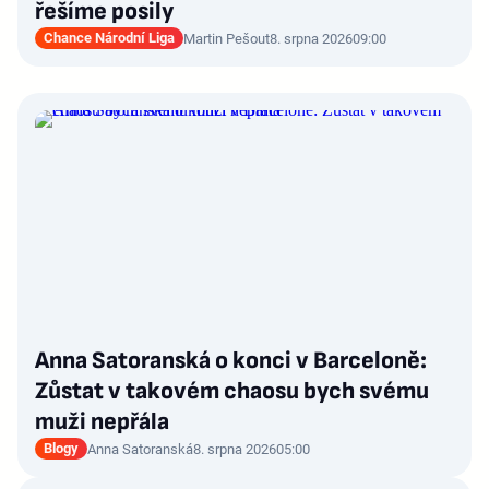
řešíme posily
Chance Národní Liga
Martin Pešout
8. srpna 2026
09:00
Anna Satoranská o konci v Barceloně:
Zůstat v takovém chaosu bych svému
muži nepřála
Blogy
Anna Satoranská
8. srpna 2026
05:00