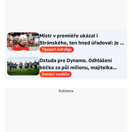
Mistr v premiéře ukázal i
Stránského, ten hned úřadoval: Je to
pro mě úplně nové…
Tipsport extraliga
Ostuda pro Dynamo. Odhlášení
béčka za půl milionu, majitelka
odmítla nabídku kraje
Domácí soutěže