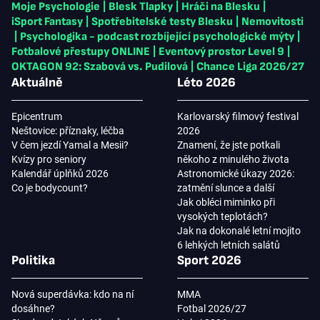
Moje Psychologie
|
Blesk Tlapky
|
Hráči na Blesku
|
iSport Fantasy
|
Spotřebitelské testy Blesku
|
Nemovitosti
|
Psychologika - podcast rozbíjející psychologické mýty
|
Fotbalové přestupy ONLINE
|
Eventový prostor Level 9
|
OKTAGON 92: Szabová vs. Pudilová
|
Chance Liga 2026/27
Aktuálně
Léto 2026
Epicentrum
Karlovarský filmový festival
Neštovice: příznaky, léčba
2026
V čem jezdí Yamal a Mesii?
Znamení, že jste potkali
Kvízy pro seniory
někoho z minulého života
Kalendář úplňků 2026
Astronomické úkazy 2026:
Co je bodycount?
zatmění slunce a další
Jak obléci miminko při
vysokých teplotách?
Jak na dokonalé letní mojito
6 lehkých letních salátů
Politika
Sport 2026
Nová superdávka: kdo na ní
MMA
dosáhne?
Fotbal 2026/27