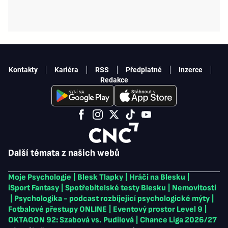
Kontakty
Kariéra
RSS
Předplatné
Inzerce
Redakce
Další témata z našich webů
Moje Psychologie
|
Blesk Tlapky
|
Hráči na Blesku
|
iSport Fantasy
|
Spotřebitelské testy Blesku
|
Nemovitosti
|
Psychologika - podcast rozbíjející psychologické mýty
|
Fotbalové přestupy ONLINE
|
Eventový prostor Level 9
|
OKTAGON 92: Szabová vs. Pudilová
|
Chance Liga 2026/27