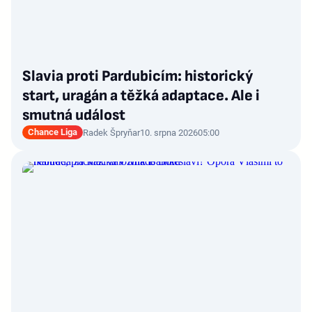
Slavia proti Pardubicím: historický
start, uragán a těžká adaptace. Ale i
smutná událost
Chance Liga
Radek Špryňar
10. srpna 2026
05:00