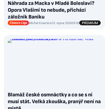
Náhrada za Macka v Mladé Boleslavi?
Opora Vlašimi to nebude, přichází
záložník Baníku
Chance Liga
Michal Kvasnica
10. srpna 2026
05:00
Blamáž české osmnáctky a co se s ní
musí stát. Velká zkouška, pranýř není na
místě