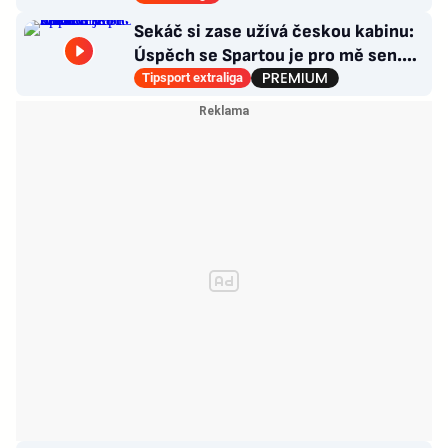
Sekáč si zase užívá českou kabinu:
Úspěch se Spartou je pro mě sen.
Divoká léta ho stála NHL
Tipsport extraliga