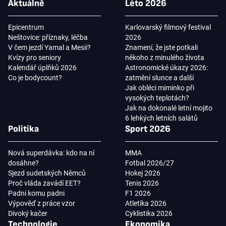
Aktuálně
Léto 2026
Epicentrum
Karlovarský filmový festival
Neštovice: příznaky, léčba
2026
V čem jezdí Yamal a Mesii?
Znamení, že jste potkali
Kvízy pro seniory
někoho z minulého života
Kalendář úplňků 2026
Astronomické úkazy 2026:
Co je bodycount?
zatmění slunce a další
Jak obléci miminko při
vysokých teplotách?
Jak na dokonalé letní mojito
6 lehkých letních salátů
Politika
Sport 2026
Nová superdávka: kdo na ní
MMA
dosáhne?
Fotbal 2026/27
Sjezd sudetských Němců
Hokej 2026
Proč vláda zavádí EET?
Tenis 2026
Padni komu padni
F1 2026
Výpověď z práce vzor
Atletika 2026
Divoký kačer
Cyklistika 2026
Technologie
Ekonomika