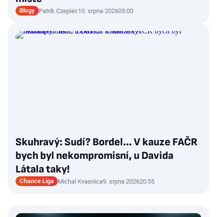
Blogy
Patrik Czepiec
10. srpna 2026
05:00
Skuhravý: Sudí? Bordel... V kauze FAČR
bych byl nekompromisní, u Davida
Látala taky!
Chance Liga
Michal Kvasnica
9. srpna 2026
20:55