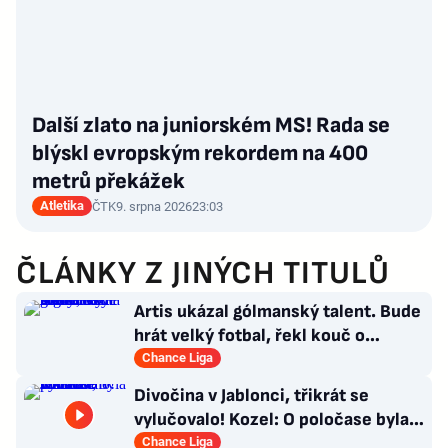
Další zlato na juniorském MS! Rada se
blýskl evropským rekordem na 400
metrů překážek
Atletika
ČTK
9. srpna 2026
23:03
ČLÁNKY Z JINÝCH TITULŮ
Artis ukázal gólmanský talent. Bude
hrát velký fotbal, řekl kouč o
Kašíkovi. Body ale má Sigma
Chance Liga
Divočina v Jablonci, třikrát se
vylučovalo! Kozel: O poločase byla v
kabině bouřka
Chance Liga