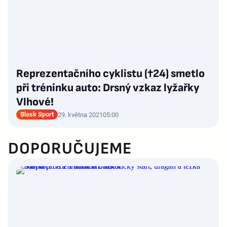
Reprezentačního cyklistu (†24) smetlo
při tréninku auto: Drsný vzkaz lyžařky
Vlhové!
Blesk Sport
29. května 2021
05:00
DOPORUČUJEME