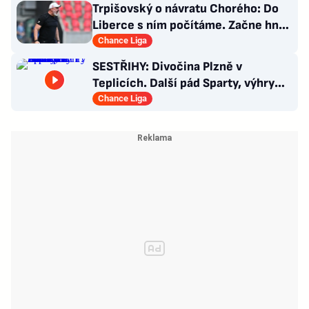
Trpišovský o návratu Chorého: Do
Liberce s ním počítáme. Začne hned
od začátku?
Chance Liga
SESTŘIHY: Divočina Plzně v
Teplicích. Další pád Sparty, výhry
Slavie i Hradce s Baníkem
Chance Liga