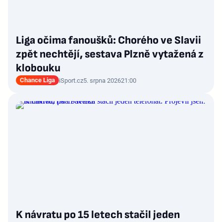
Liga očima fanoušků: Chorého ve Slavii
zpět nechtějí, sestava Plzně vytažená z
klobouku
Chance Liga
iSport.cz
5. srpna 2026
21:00
K návratu po 15 letech stačil jeden