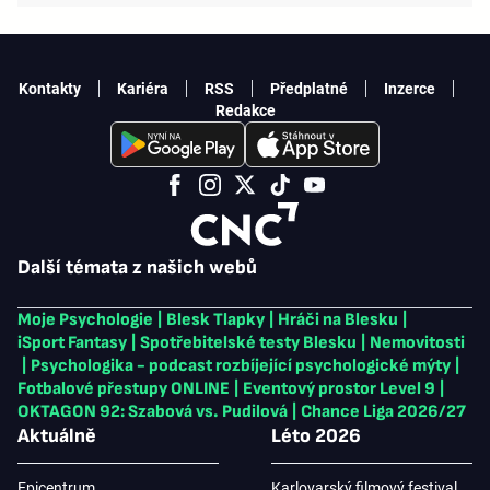
Kontakty
Kariéra
RSS
Předplatné
Inzerce
Redakce
Další témata z našich webů
Moje Psychologie
|
Blesk Tlapky
|
Hráči na Blesku
|
iSport Fantasy
|
Spotřebitelské testy Blesku
|
Nemovitosti
|
Psychologika - podcast rozbíjející psychologické mýty
|
Fotbalové přestupy ONLINE
|
Eventový prostor Level 9
|
OKTAGON 92: Szabová vs. Pudilová
|
Chance Liga 2026/27
Aktuálně
Léto 2026
Epicentrum
Karlovarský filmový festival