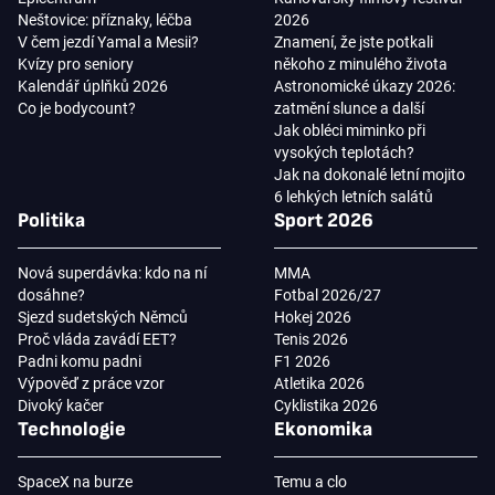
Neštovice: příznaky, léčba
2026
V čem jezdí Yamal a Mesii?
Znamení, že jste potkali
Kvízy pro seniory
někoho z minulého života
Kalendář úplňků 2026
Astronomické úkazy 2026:
Co je bodycount?
zatmění slunce a další
Jak obléci miminko při
vysokých teplotách?
Jak na dokonalé letní mojito
6 lehkých letních salátů
Politika
Sport 2026
Nová superdávka: kdo na ní
MMA
dosáhne?
Fotbal 2026/27
Sjezd sudetských Němců
Hokej 2026
Proč vláda zavádí EET?
Tenis 2026
Padni komu padni
F1 2026
Výpověď z práce vzor
Atletika 2026
Divoký kačer
Cyklistika 2026
Technologie
Ekonomika
SpaceX na burze
Temu a clo