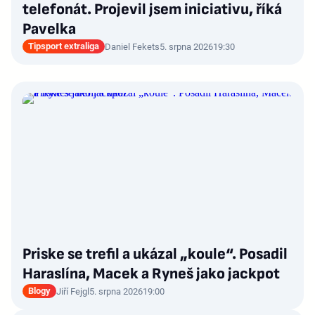
telefonát. Projevil jsem iniciativu, říká
Pavelka
Tipsport extraliga
Daniel Fekets
5. srpna 2026
19:30
Priske se trefil a ukázal „koule“. Posadil
Haraslína, Macek a Ryneš jako jackpot
Blogy
Jiří Fejgl
5. srpna 2026
19:00