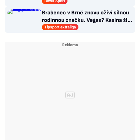
Blesk Sport
Brabenec v Brně znovu oživí silnou
rodinnou značku. Vegas? Kasina šla
úplně mimo mě
Tipsport extraliga