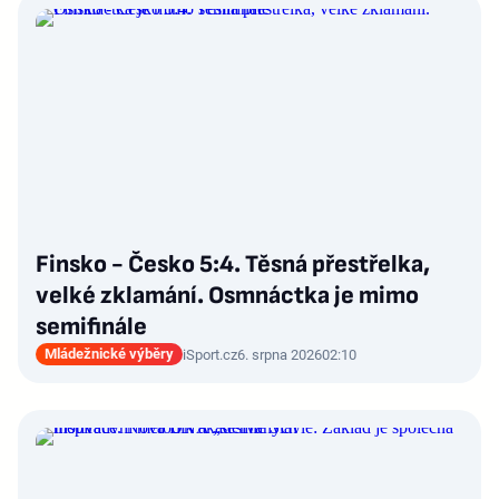
Finsko - Česko 5:4. Těsná přestřelka,
velké zklamání. Osmnáctka je mimo
semifinále
Mládežnické výběry
iSport.cz
6. srpna 2026
02:10