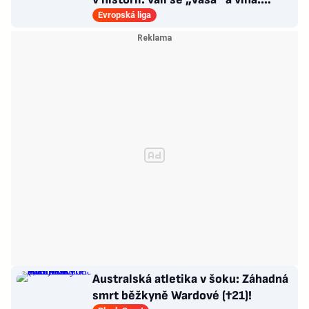
Policie v pohotovosti
Evropská liga
Australská atletika v šoku: Záhadná
smrt běžkyně Wardové (†21)!