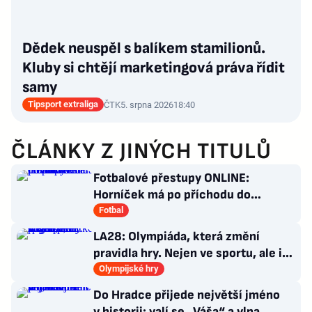
Dědek neuspěl s balíkem stamilionů.
Kluby si chtějí marketingová práva řídit
samy
Tipsport extraliga
ČTK
5. srpna 2026
18:40
ČLÁNKY Z JINÝCH TITULŮ
Fotbalové přestupy ONLINE:
Horníček má po příchodu do
Newcastlu nového trenéra
Fotbal
LA28: Olympiáda, která změní
pravidla hry. Nejen ve sportu, ale i
v&nbsp;marketingu
Olympijské hry
Do Hradce přijede největší jméno
v historii: valí se „Váša“ a vlna.