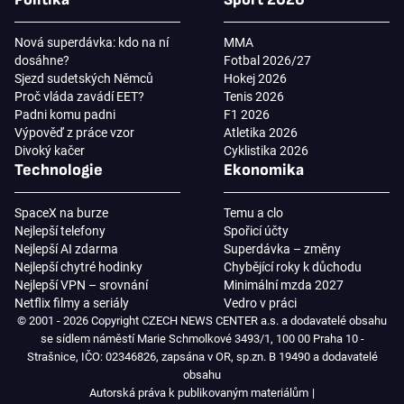
Nová superdávka: kdo na ní
MMA
dosáhne?
Fotbal 2026/27
Sjezd sudetských Němců
Hokej 2026
Proč vláda zavádí EET?
Tenis 2026
Padni komu padni
F1 2026
Výpověď z práce vzor
Atletika 2026
Divoký kačer
Cyklistika 2026
Technologie
Ekonomika
SpaceX na burze
Temu a clo
Nejlepší telefony
Spořicí účty
Nejlepší AI zdarma
Superdávka – změny
Nejlepší chytré hodinky
Chybějící roky k důchodu
Nejlepší VPN – srovnání
Minimální mzda 2027
Netflix filmy a seriály
Vedro v práci
© 2001 - 2026 Copyright CZECH NEWS CENTER a.s. a dodavatelé obsahu
se sídlem náměstí Marie Schmolkové 3493/1, 100 00 Praha 10 -
Strašnice, IČO: 02346826, zapsána v OR, sp.zn. B 19490 a dodavatelé
obsahu
Autorská práva k publikovaným materiálům