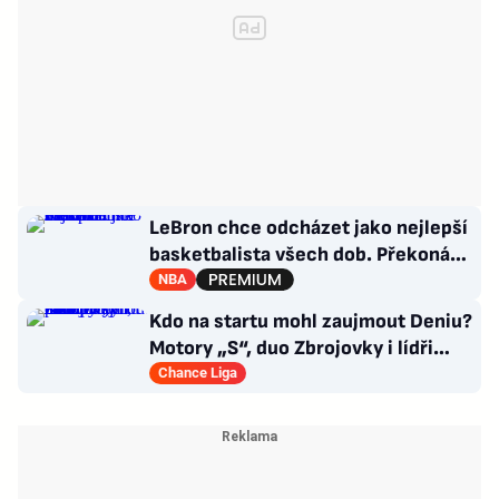
LeBron chce odcházet jako nejlepší
basketbalista všech dob. Překoná
Jordana?
NBA
Kdo na startu mohl zaujmout Deniu?
Motory „S“, duo Zbrojovky i lídři
pohárových zástupců
Chance Liga