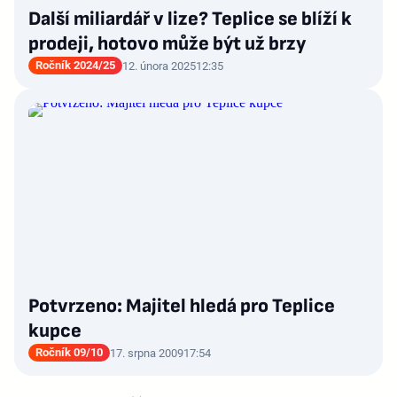
Další miliardář v lize? Teplice se blíží k
prodeji, hotovo může být už brzy
Ročník 2024/25
12. února 2025
12:35
Potvrzeno: Majitel hledá pro Teplice
kupce
Ročník 09/10
17. srpna 2009
17:54