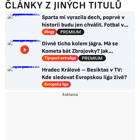
ČLÁNKY Z JINÝCH TITULŮ
Sparta mi vyrazila dech, poprvé v
historii budu jen chválit. Fotbal v
moderním balení
Blogy
Divné ticho kolem Jágra. Má se
Kometa bát Zbrojovky? Jak
poskládat Pardubice
Tipsport extraliga
Hradec Králové – Besiktas v TV:
Kde sledovat Evropskou ligu živě?
Evropská liga