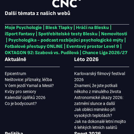
Další témata z našich webů
Moje Psychologie
|
Blesk Tlapky
|
Hráči na Blesku
|
iSport Fantasy
|
Spotřebitelské testy Blesku
|
Nemovitosti
|
Psychologika - podcast rozbíjející psychologické mýty
|
Fotbalové přestupy ONLINE
|
Eventový prostor Level 9
|
OKTAGON 92: Szabová vs. Pudilová
|
Chance Liga 2026/27
Aktuálně
Léto 2026
Epicentrum
Karlovarský filmový festival
Neštovice: příznaky, léčba
2026
V čem jezdí Yamal a Mesii?
Znamení, že jste potkali
Kvízy pro seniory
někoho z minulého života
Kalendář úplňků 2026
Astronomické úkazy 2026:
Co je bodycount?
zatmění slunce a další
Jak obléci miminko při
vysokých teplotách?
Jak na dokonalé letní mojito
6 lehkých letních salátů
Politika
Sport 2026