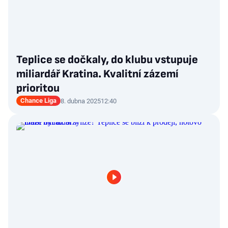
Teplice se dočkaly, do klubu vstupuje
miliardář Kratina. Kvalitní zázemí
prioritou
Chance Liga
8. dubna 2025
12:40