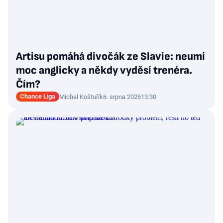
Artisu pomáhá divočák ze Slavie: neumí
moc anglicky a někdy vyděsí trenéra.
Čím?
Chance Liga
Michal Koštuřík
6. srpna 2026
13:30