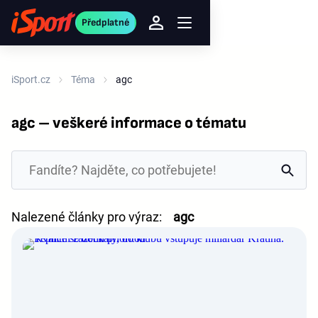
Předplatné
iSport.cz
Téma
agc
agc – veškeré informace o tématu
Nalezené články pro výraz:
agc