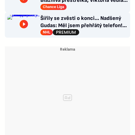
Bláznivá přestřelka, Viktoria vedla o
tři góly. Krčíkova červená
Chance Liga
Šířily se zvěsti o konci... Nadšený
Gudas: Měl jsem přehřátý telefon!
Co návrat do Česka?
NHL