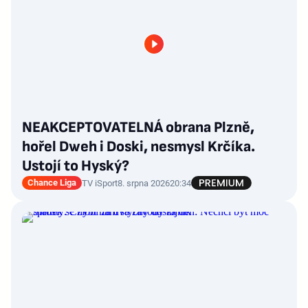
NEAKCEPTOVATELNÁ obrana Plzně,
hořel Dweh i Doski, nesmysl Krčíka.
Ustojí to Hyský?
Chance Liga
TV iSport
8. srpna 2026
20:34