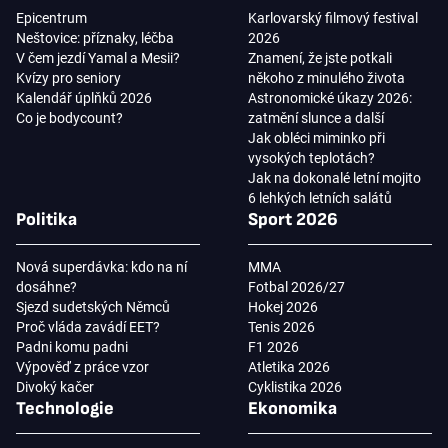
Epicentrum
Karlovarský filmový festival
Neštovice: příznaky, léčba
2026
V čem jezdí Yamal a Mesii?
Znamení, že jste potkali
Kvízy pro seniory
někoho z minulého života
Kalendář úplňků 2026
Astronomické úkazy 2026:
Co je bodycount?
zatmění slunce a další
Jak obléci miminko při
vysokých teplotách?
Jak na dokonalé letní mojito
6 lehkých letních salátů
Politika
Sport 2026
Nová superdávka: kdo na ní
MMA
dosáhne?
Fotbal 2026/27
Sjezd sudetských Němců
Hokej 2026
Proč vláda zavádí EET?
Tenis 2026
Padni komu padni
F1 2026
Výpověď z práce vzor
Atletika 2026
Divoký kačer
Cyklistika 2026
Technologie
Ekonomika