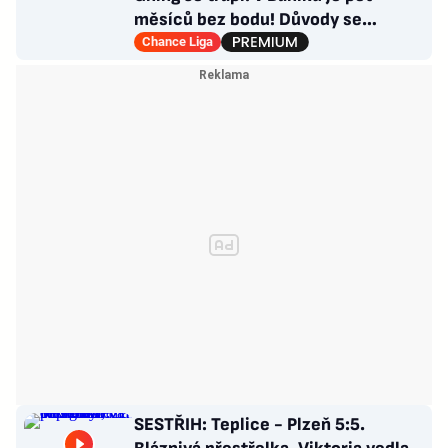
měsíců bez bodu! Důvody se
opakují u tří trenérů
Chance Liga
SESTŘIH: Teplice - Plzeň 5:5.