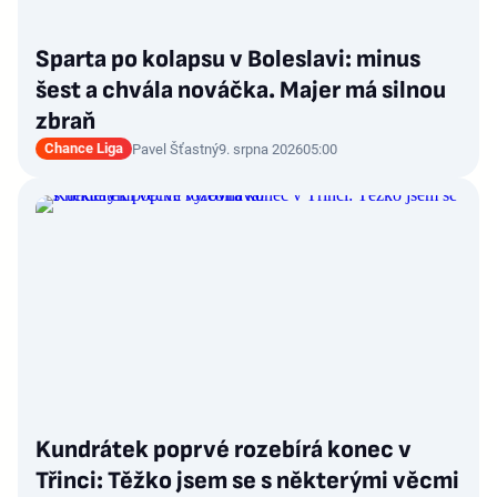
Sparta po kolapsu v Boleslavi: minus
šest a chvála nováčka. Majer má silnou
zbraň
Chance Liga
Pavel Šťastný
9. srpna 2026
05:00
Kundrátek poprvé rozebírá konec v
Třinci: Těžko jsem se s některými věcmi