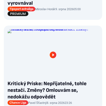
vyrovnával
Tipsport extraliga
Miroslav Horák
9. srpna 2026
05:00
Kritický Priske: Nepřijatelné, tohle
nestačí. Změny? Omlouvám se,
nedokážu odpovědět
Chance Liga
Pavel Šťastný
8. srpna 2026
23:26