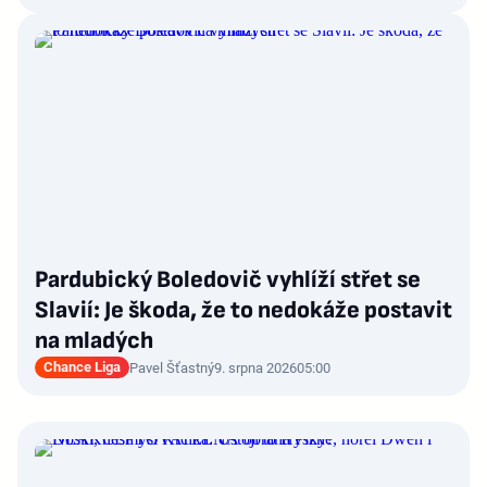
Pardubický Boledovič vyhlíží střet se
Slavií: Je škoda, že to nedokáže postavit
na mladých
Chance Liga
Pavel Šťastný
9. srpna 2026
05:00