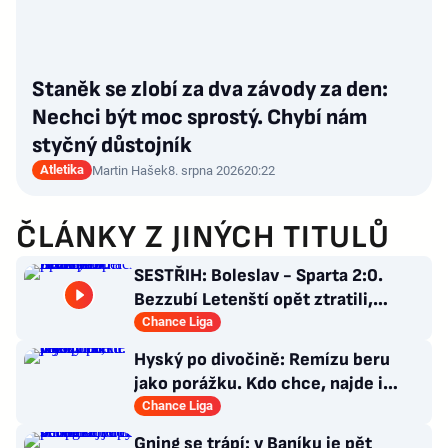
Staněk se zlobí za dva závody za den:
Nechci být moc sprostý. Chybí nám
styčný důstojník
Atletika
Martin Hašek
8. srpna 2026
20:22
ČLÁNKY Z JINÝCH TITULŮ
SESTŘIH: Boleslav - Sparta 2:0.
Bezzubí Letenští opět ztratili,
domácí rozhodli v první půli
Chance Liga
Hyský po divočině: Remízu beru
jako porážku. Kdo chce, najde i
hodně pozitivních věcí
Chance Liga
Gning se trápí: v Baníku je pět