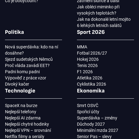
Co je bodycount?
zatmění slunce a další
Jak obléci miminko při
vysokých teplotách?
Jak na dokonalé letní mojito
6 lehkých letních salátů
Politika
Sport 2026
Nová superdávka: kdo na ní
MMA
dosáhne?
Fotbal 2026/27
Sjezd sudetských Němců
Hokej 2026
Proč vláda zavádí EET?
Tenis 2026
Padni komu padni
F1 2026
Výpověď z práce vzor
Atletika 2026
Divoký kačer
Cyklistika 2026
Technologie
Ekonomika
SpaceX na burze
Smrt OSVČ
Nejlepší telefony
Spořicí účty
Nejlepší AI zdarma
Superdávka – změny
Nejlepší chytré hodinky
Důchody 2027
Nejlepší VPN – srovnání
Minimální mzda 2027
Netflix filmy a seriály
Senior Pas – slevy