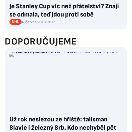
Je Stanley Cup víc než přátelství? Znají
se odmala, teď jdou proti sobě
NHL
4. června 2018
18:37
DOPORUČUJEME
Už rok neslezou ze hřiště: talisman
Slavie i železný Srb. Kdo nechyběl pět