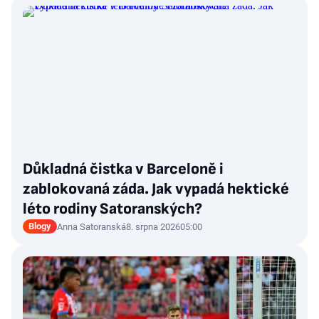
Důkladná čistka v Barceloně i
zablokovaná záda. Jak vypadá hektické
léto rodiny Satoranských?
Blogy
Anna Satoranská
8. srpna 2026
05:00