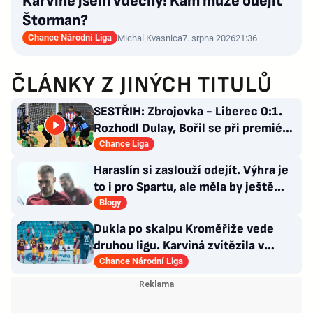
Karviné jsem vděčný! Kam může odejít
Štorman?
Chance Národní Liga
Michal Kvasnica
7. srpna 2026
21:36
ČLÁNKY Z JINÝCH TITULŮ
SESTŘIH: Zbrojovka - Liberec 0:1.
Rozhodl Dulay, Bořil se při premiéře
za Slovan zranil
Chance Liga
Haraslín si zaslouží odejít. Výhra je
to i pro Spartu, ale měla by ještě
zareagovat
Blogy
Dukla po skalpu Kroměříže vede
druhou ligu. Karviná zvítězila v
Prostějově, remíza Ústí
Chance Národní Liga