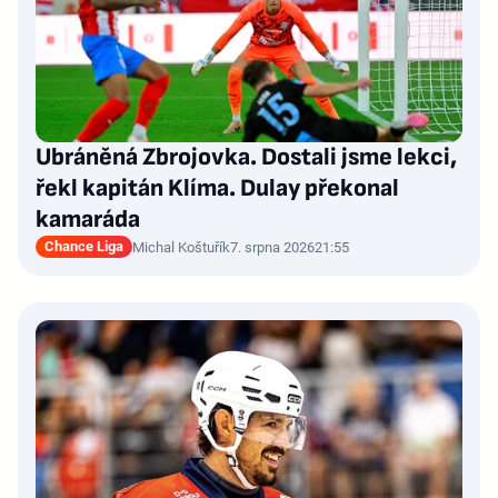
Ubráněná Zbrojovka. Dostali jsme lekci,
řekl kapitán Klíma. Dulay překonal
kamaráda
Chance Liga
Michal Koštuřík
7. srpna 2026
21:55