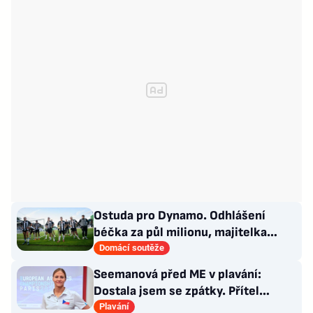
Ostuda pro Dynamo. Odhlášení
béčka za půl milionu, majitelka
odmítla nabídku kraje
Domácí soutěže
Seemanová před ME v plavání:
Dostala jsem se zpátky. Přítel
Choupenitch? Motivuje mě
Plavání