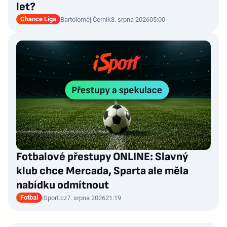
let?
Chance Liga
Bartoloměj Černík
8. srpna 2026
05:00
Fotbalové přestupy ONLINE: Slavný
klub chce Mercada, Sparta ale měla
nabídku odmítnout
Fotbal
iSport.cz
7. srpna 2026
21:19