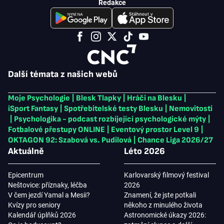
Redakce
Další témata z našich webů
Moje Psychologie
|
Blesk Tlapky
|
Hráči na Blesku
|
iSport Fantasy
|
Spotřebitelské testy Blesku
|
Nemovitosti
|
Psychologika - podcast rozbíjející psychologické mýty
|
Fotbalové přestupy ONLINE
|
Eventový prostor Level 9
|
OKTAGON 92: Szabová vs. Pudilová
|
Chance Liga 2026/27
Aktuálně
Léto 2026
Epicentrum
Karlovarský filmový festival
Neštovice: příznaky, léčba
2026
V čem jezdí Yamal a Mesii?
Znamení, že jste potkali
Kvízy pro seniory
někoho z minulého života
Kalendář úplňků 2026
Astronomické úkazy 2026: