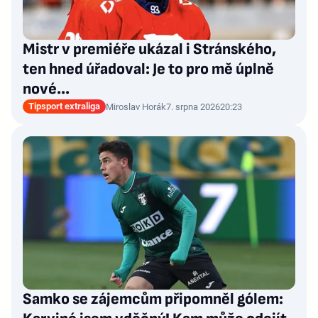
Mistr v premiéře ukázal i Stránského,
ten hned úřadoval: Je to pro mě úplně
nové…
Tipsport extraliga
Miroslav Horák
7. srpna 2026
20:23
Samko se zájemcům připomněl gólem: