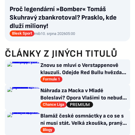
Proč legendární »Bomber« Tomáš
Skuhravý zbankrotoval? Prasklo, kde
dluží miliony!
Blesk Sport
mib
10. srpna 2026
05:00
ČLÁNKY Z JINÝCH TITULŮ
Znovu se mluví o Verstappenově
klauzuli. Odejde Red Bullu hvězda?
Možnosti jsou omezené
Formule 1
Náhrada za Macka v Mladé
Boleslavi? Opora Vlašimi to nebude,
přichází záložník Baníku
Chance Liga
Blamáž české osmnáctky a co se s
ní musí stát. Velká zkouška, pranýř
není na místě
Blogy