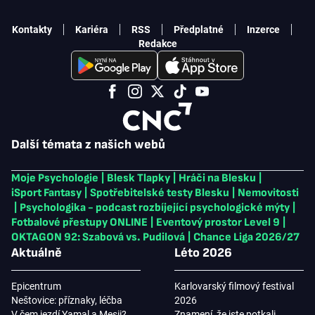
Kontakty
Kariéra
RSS
Předplatné
Inzerce
Redakce
Další témata z našich webů
Moje Psychologie
|
Blesk Tlapky
|
Hráči na Blesku
|
iSport Fantasy
|
Spotřebitelské testy Blesku
|
Nemovitosti
|
Psychologika - podcast rozbíjející psychologické mýty
|
Fotbalové přestupy ONLINE
|
Eventový prostor Level 9
|
OKTAGON 92: Szabová vs. Pudilová
|
Chance Liga 2026/27
Aktuálně
Léto 2026
Epicentrum
Karlovarský filmový festival
Neštovice: příznaky, léčba
2026
V čem jezdí Yamal a Mesii?
Znamení, že jste potkali