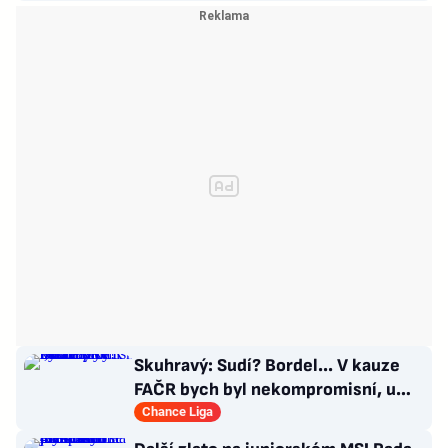
Skuhravý: Sudí? Bordel... V kauze
FAČR bych byl nekompromisní, u
Davida Látala taky!
Chance Liga