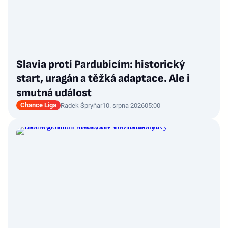
Slavia proti Pardubicím: historický
start, uragán a těžká adaptace. Ale i
smutná událost
Chance Liga
Radek Špryňar
10. srpna 2026
05:00