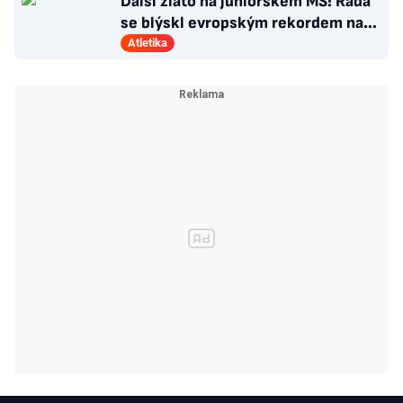
Další zlato na juniorském MS! Rada
se blýskl evropským rekordem na
400 metrů překážek
Atletika