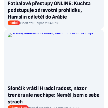
Fotbalové přestupy ONLINE: Kuchta
podstupuje zdravotní prohlídku,
Haraslín odletěl do Arábie
Fotbal
iSport.cz
10. srpna 2026
10:30
Slončík vrátil Hradci radost, názor
trenéra ale nechápe: Neměl jsem o sebe
strach
Chance Liga
Michal Kvasnica
10. srpna 2026
11:13