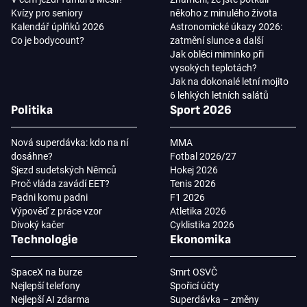
Kvízy pro seniory
někoho z minulého života
Kalendář úplňků 2026
Astronomické úkazy 2026:
Co je bodycount?
zatmění slunce a další
Jak obléci miminko při
vysokých teplotách?
Jak na dokonalé letní mojito
6 lehkých letních salátů
Politika
Sport 2026
Nová superdávka: kdo na ní
MMA
dosáhne?
Fotbal 2026/27
Sjezd sudetských Němců
Hokej 2026
Proč vláda zavádí EET?
Tenis 2026
Padni komu padni
F1 2026
Výpověď z práce vzor
Atletika 2026
Divoký kačer
Cyklistika 2026
Technologie
Ekonomika
SpaceX na burze
Smrt OSVČ
Nejlepší telefony
Spořicí účty
Nejlepší AI zdarma
Superdávka – změny