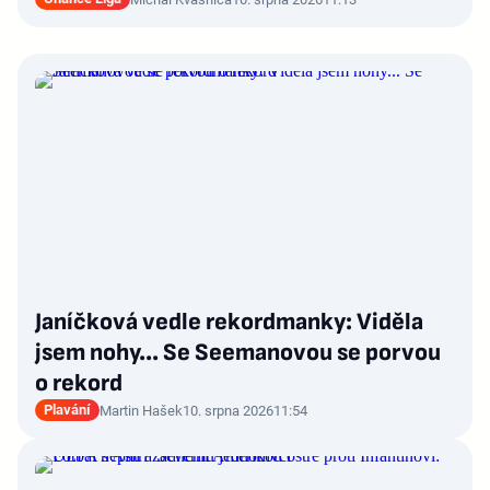
Janíčková vedle rekordmanky: Viděla
jsem nohy... Se Seemanovou se porvou
o rekord
Plavání
Martin Hašek
10. srpna 2026
11:54