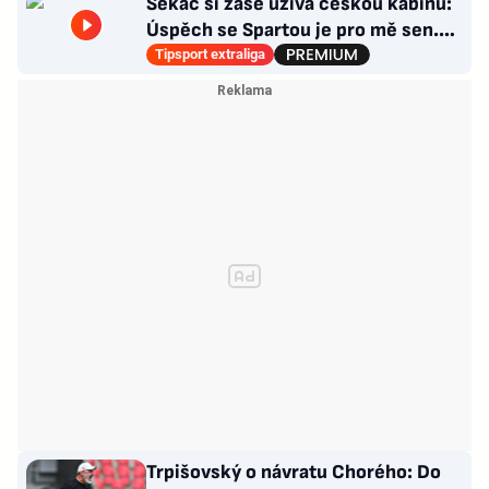
Sekáč si zase užívá českou kabinu:
Úspěch se Spartou je pro mě sen.
Divoká léta ho stála NHL
Tipsport extraliga
Trpišovský o návratu Chorého: Do