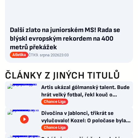
Další zlato na juniorském MS! Rada se
blýskl evropským rekordem na 400
metrů překážek
Atletika
ČTK
9. srpna 2026
23:03
ČLÁNKY Z JINÝCH TITULŮ
Artis ukázal gólmanský talent. Bude
hrát velký fotbal, řekl kouč o
Kašíkovi. Body ale má Sigma
Chance Liga
Divočina v Jablonci, třikrát se
vylučovalo! Kozel: O poločase byla v
kabině bouřka
Chance Liga