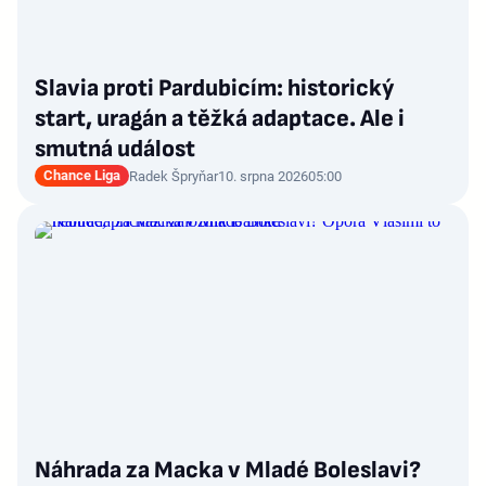
Slavia proti Pardubicím: historický
start, uragán a těžká adaptace. Ale i
smutná událost
Chance Liga
Radek Špryňar
10. srpna 2026
05:00
Náhrada za Macka v Mladé Boleslavi?