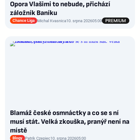
Opora Vlašimi to nebude, přichází
záložník Baníku
Chance Liga
Michal Kvasnica
10. srpna 2026
05:00
Blamáž české osmnáctky a co se s ní
musí stát. Velká zkouška, pranýř není na
místě
Blogy
Patrik Czepiec
10. srpna 2026
05:00