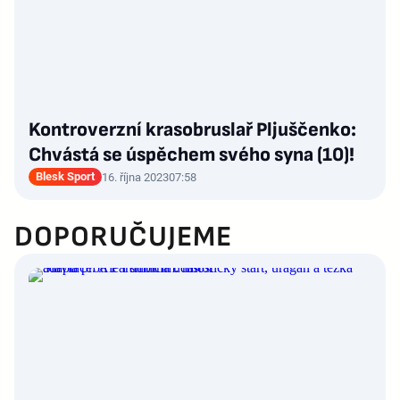
Kontroverzní krasobruslař Pljuščenko:
Chvástá se úspěchem svého syna (10)!
Blesk Sport
16. října 2023
07:58
DOPORUČUJEME