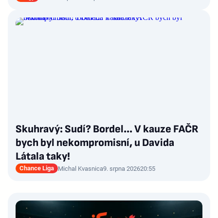
Skuhravý: Sudí? Bordel... V kauze FAČR
bych byl nekompromisní, u Davida
Látala taky!
Chance Liga
Michal Kvasnica
9. srpna 2026
20:55