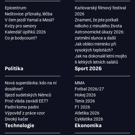
Epicentrum
Karlovarský filmový festival
Neštovice: příznaky, léčba
2026
V čem jezdí Yamal a Mesii?
Znamení, že jste potkali
Kvízy pro seniory
někoho z minulého života
Kalendář úplňků 2026
Astronomické úkazy 2026:
Co je bodycount?
zatmění slunce a další
Jak obléci miminko při
vysokých teplotách?
Jak na dokonalé letní mojito
6 lehkých letních salátů
Politika
Sport 2026
Nová superdávka: kdo na ní
MMA
dosáhne?
Fotbal 2026/27
Sjezd sudetských Němců
Hokej 2026
Proč vláda zavádí EET?
Tenis 2026
Padni komu padni
F1 2026
Výpověď z práce vzor
Atletika 2026
Divoký kačer
Cyklistika 2026
Technologie
Ekonomika