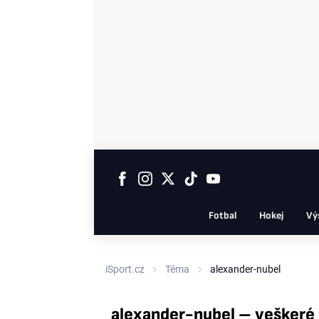
Fotbal
Hokej
Vý
iSport.cz
Téma
alexander-nubel
alexander-nubel – veškeré