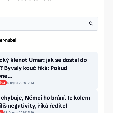
er-nubel
ký klenot Umar: jak se dostal do
? Bývalý kouč říká: Pokud
ne...
liga
8. srpna 2026
12:13
chybuje, Němci ho brání. Je kolem
íliš negativity, říká ředitel
4
13. června 2024
15:29