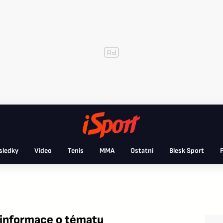
sledky
Video
Tenis
MMA
Ostatní
Blesk Sport
F
 informace o tématu