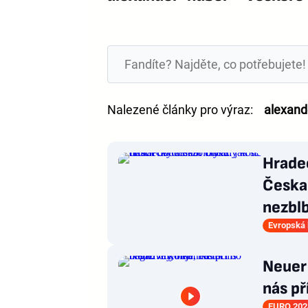
Nalezené články pro výraz:
alexand
Hradec
Česka
nezblb
Evropská 
Neuer 
nás př
EURO 202