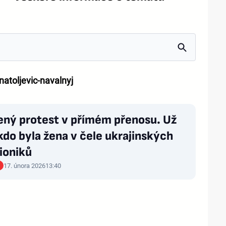
natoljevic-navalnyj
ený protest v přímém přenosu. Už
 kdo byla žena v čele ukrajinských
ioniků
17. února 2026
13:40