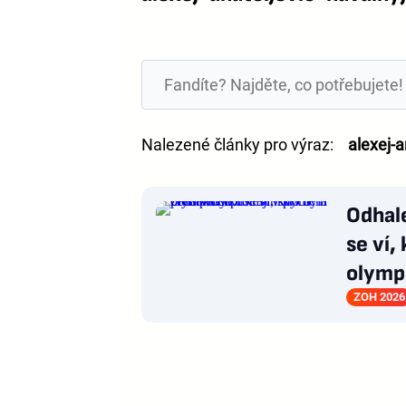
Nalezené články pro výraz:
alexej-a
Odhal
se ví,
olymp
ZOH 2026