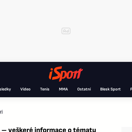
sledky
Video
Tenis
MMA
Ostatní
Blesk Sport
F
yj
j – veškeré informace o tématu