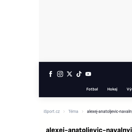
Fotbal
Hokej
Vý
iSport.cz
Téma
alexej-anatoljevic-navaln
alexej-anatoljevic-navalny