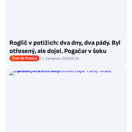
Roglič v potížích: dva dny, dva pády. Byl
otřesený, ale dojel. Pogačar v šoku
Tour de France
11. července 2024
20:35