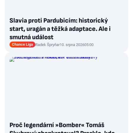
Slavia proti Pardubicím: historický
start, uragán a těžká adaptace. Ale i
smutná událost
Chance Liga
Radek Špryňar
10. srpna 2026
05:00
Proč legendární »Bomber« Tomáš