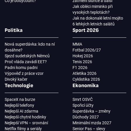
Co je bodycount?
zatmění slunce a další
Jak obléci miminko při
vysokých teplotách?
Jak na dokonalé letní mojito
6 lehkých letních salátů
Politika
Sport 2026
Nová superdávka: kdo na ní
MMA
dosáhne?
Fotbal 2026/27
Sjezd sudetských Němců
Hokej 2026
Proč vláda zavádí EET?
Tenis 2026
Padni komu padni
F1 2026
Výpověď z práce vzor
Atletika 2026
Divoký kačer
Cyklistika 2026
Technologie
Ekonomika
SpaceX na burze
Smrt OSVČ
Nejlepší telefony
Spořicí účty
Nejlepší AI zdarma
Superdávka – změny
Nejlepší chytré hodinky
Důchody 2027
Nejlepší VPN – srovnání
Minimální mzda 2027
Netflix filmy a seriály
Senior Pas – slevy