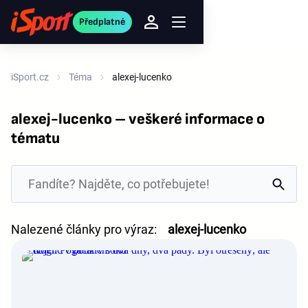
Předplatné
iSport.cz
Téma
alexej-lucenko
alexej-lucenko – veškeré informace o
tématu
Nalezené články pro výraz:
alexej-lucenko