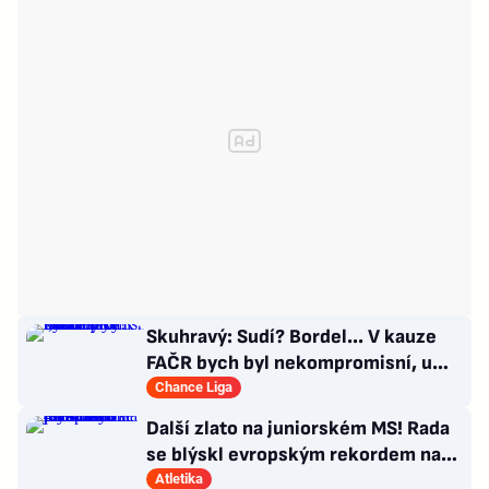
Skuhravý: Sudí? Bordel... V kauze
FAČR bych byl nekompromisní, u
Davida Látala taky!
Chance Liga
Další zlato na juniorském MS! Rada
se blýskl evropským rekordem na
400 metrů překážek
Atletika