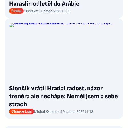
Haraslín odletěl do Arábie
Fotbal
iSport.cz
10. srpna 2026
10:30
Slončík vrátil Hradci radost, názor
trenéra ale nechápe: Neměl jsem o sebe
strach
Chance Liga
Michal Kvasnica
10. srpna 2026
11:13