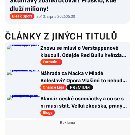
Skuhravý zbankrotoval? Prasklo, kde
dluží miliony!
Blesk Sport
mib
10. srpna 2026
05:00
ČLÁNKY Z JINÝCH TITULŮ
Znovu se mluví o Verstappenově
klauzuli. Odejde Red Bullu hvězda?
Možnosti jsou omezené
Formule 1
Náhrada za Macka v Mladé
Boleslavi? Opora Vlašimi to nebude,
přichází záložník Baníku
Chance Liga
Blamáž české osmnáctky a co se s
ní musí stát. Velká zkouška, pranýř
není na místě
Blogy