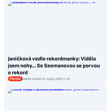
Janíčková vedle rekordmanky: Viděla
jsem nohy... Se Seemanovou se porvou
o rekord
Plavání
Martin Hašek
10. srpna 2026
11:54