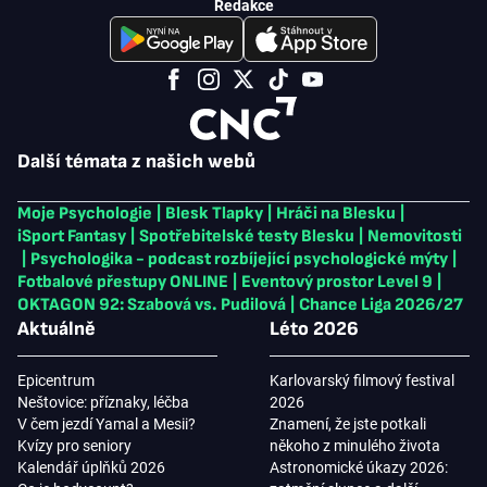
Redakce
Další témata z našich webů
Moje Psychologie
|
Blesk Tlapky
|
Hráči na Blesku
|
iSport Fantasy
|
Spotřebitelské testy Blesku
|
Nemovitosti
|
Psychologika - podcast rozbíjející psychologické mýty
|
Fotbalové přestupy ONLINE
|
Eventový prostor Level 9
|
OKTAGON 92: Szabová vs. Pudilová
|
Chance Liga 2026/27
Aktuálně
Léto 2026
Epicentrum
Karlovarský filmový festival
Neštovice: příznaky, léčba
2026
V čem jezdí Yamal a Mesii?
Znamení, že jste potkali
Kvízy pro seniory
někoho z minulého života
Kalendář úplňků 2026
Astronomické úkazy 2026: