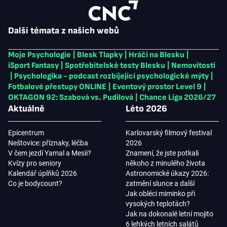
Další témata z našich webů
Moje Psychologie
|
Blesk Tlapky
|
Hráči na Blesku
|
iSport Fantasy
|
Spotřebitelské testy Blesku
|
Nemovitosti
|
Psychologika - podcast rozbíjející psychologické mýty
|
Fotbalové přestupy ONLINE
|
Eventový prostor Level 9
|
OKTAGON 92: Szabová vs. Pudilová
|
Chance Liga 2026/27
Aktuálně
Léto 2026
Epicentrum
Karlovarský filmový festival
Neštovice: příznaky, léčba
2026
V čem jezdí Yamal a Mesii?
Znamení, že jste potkali
Kvízy pro seniory
někoho z minulého života
Kalendář úplňků 2026
Astronomické úkazy 2026:
Co je bodycount?
zatmění slunce a další
Jak obléci miminko při
vysokých teplotách?
Jak na dokonalé letní mojito
6 lehkých letních salátů