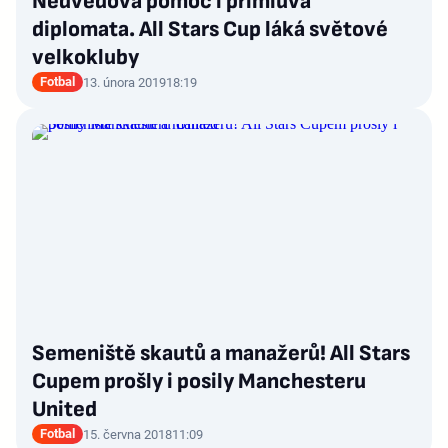
Nedvědova pomoc i přímluva
diplomata. All Stars Cup láká světové
velkokluby
Fotbal
13. února 2019
18:19
Semeniště skautů a manažerů! All Stars
Cupem prošly i posily Manchesteru
United
Fotbal
15. června 2018
11:09