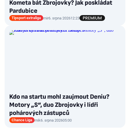
Kometa bát Zbrojovky? Jak poskládat
Pardubice
Tipsport extraliga
mir
6. srpna 2026
12:23
Kdo na startu mohl zaujmout Deniu?
Motory „S“, duo Zbrojovky i lídři
pohárových zástupců
Chance Liga
mik
6. srpna 2026
05:00