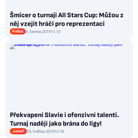
Šmicer o turnaji All Stars Cup: Můžou z
něj vzejít hráči pro reprezentaci
Fotbal
8. června 2019
11:10
Překvapení Slavie i ofenzivní talenti.
Turnaj nadějí jako brána do ligy!
Junioři
25. května 2019
12:18