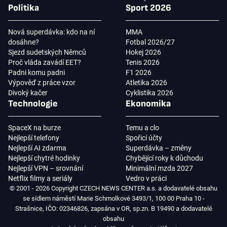
Politika
Sport 2026
Nová superdávka: kdo na ní
MMA
dosáhne?
Fotbal 2026/27
Sjezd sudetských Němců
Hokej 2026
Proč vláda zavádí EET?
Tenis 2026
Padni komu padni
F1 2026
Výpověď z práce vzor
Atletika 2026
Divoký kačer
Cyklistika 2026
Technologie
Ekonomika
SpaceX na burze
Temu a clo
Nejlepší telefony
Spořicí účty
Nejlepší AI zdarma
Superdávka – změny
Nejlepší chytré hodinky
Chybějící roky k důchodu
Nejlepší VPN – srovnání
Minimální mzda 2027
Netflix filmy a seriály
Vedro v práci
© 2001 - 2026 Copyright CZECH NEWS CENTER a.s. a dodavatelé obsahu
se sídlem náměstí Marie Schmolkové 3493/1, 100 00 Praha 10 -
Strašnice, IČO: 02346826, zapsána v OR, sp.zn. B 19490 a dodavatelé
obsahu