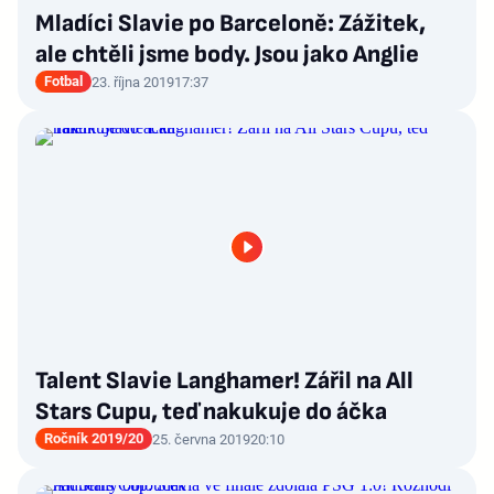
Mladíci Slavie po Barceloně: Zážitek,
ale chtěli jsme body. Jsou jako Anglie
Fotbal
23. října 2019
17:37
Talent Slavie Langhamer! Zářil na All
Stars Cupu, teď nakukuje do áčka
Ročník 2019/20
25. června 2019
20:10