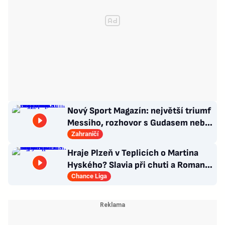
Nový Sport Magazín: největší triumf
Messiho, rozhovor s Gudasem nebo
plakát Pogačara
Zahraničí
Hraje Plzeň v Teplicích o Martina
Hyského? Slavia při chuti a Roman
Macek proti svým…
Chance Liga