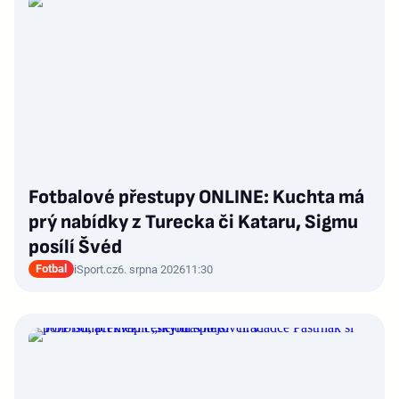
Fotbalové přestupy ONLINE: Kuchta má
prý nabídky z Turecka či Kataru, Sigmu
posílí Švéd
Fotbal
iSport.cz
6. srpna 2026
11:30