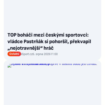
TOP boháči mezi českými sportovci:
vládce Pastrňák si pohoršil, překvapil
„nejotravnější“ hráč
Ostatní
iSport.cz
6. srpna 2026
11:00