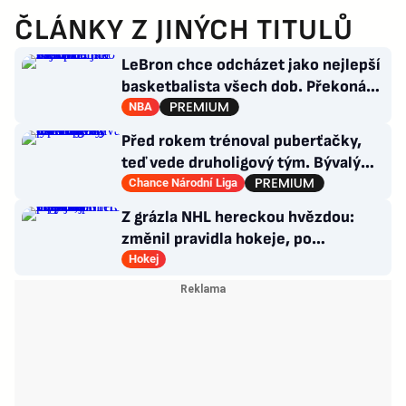
ČLÁNKY Z JINÝCH TITULŮ
LeBron chce odcházet jako nejlepší
basketbalista všech dob. Překoná
Jordana?
NBA
Před rokem trénoval puberťačky,
teď vede druholigový tým. Bývalý
reportér zažívá raketový vzestup
Chance Národní Liga
Z grázla NHL hereckou hvězdou:
změnil pravidla hokeje, po
Oppenheimerovi září v Odysseji
Hokej