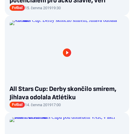
potenciálem pro áčko Slavie, věří
Fotbal
15. června 2019
19:30
All Stars Cup: Derby skončilo smírem,
Jihlava odolala Atlétiku
Fotbal
14. června 2019
17:00