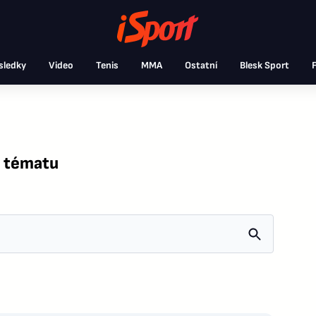
sledky
Video
Tenis
MMA
Ostatní
Blesk Sport
F
o tématu