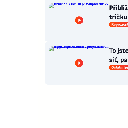
Přiblí
tričku
Reprezen
To jst
síť, p
Ostatní li