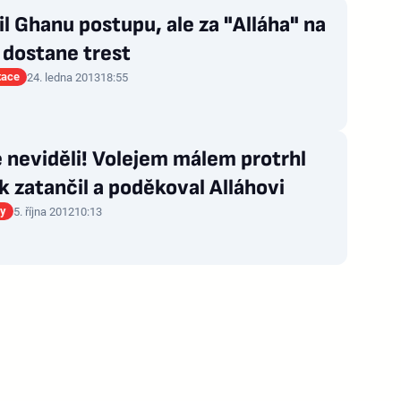
žil Ghanu postupu, ale za "Alláha" na
 dostane trest
tace
24. ledna 2013
18:55
e neviděli! Volejem málem protrhl
ak zatančil a poděkoval Alláhovi
gy
5. října 2012
10:13