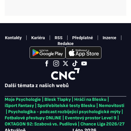
Kontakty
Kariéra
RSS
Předplatné
Inzerce
Redakce
Další témata z našich webů
Moje Psychologie
|
Blesk Tlapky
|
Hráči na Blesku
|
iSport Fantasy
|
Spotřebitelské testy Blesku
|
Nemovitosti
|
Psychologika - podcast rozbíjející psychologické mýty
|
Fotbalové přestupy ONLINE
|
Eventový prostor Level 9
|
OKTAGON 92: Szabová vs. Pudilová
|
Chance Liga 2026/27
Aktuálně
Léto 2026