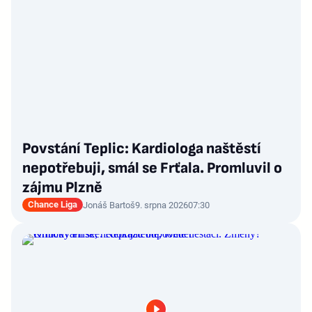
Povstání Teplic: Kardiologa naštěstí
nepotřebuji, smál se Frťala. Promluvil o
zájmu Plzně
Chance Liga
Jonáš Bartoš
9. srpna 2026
07:30