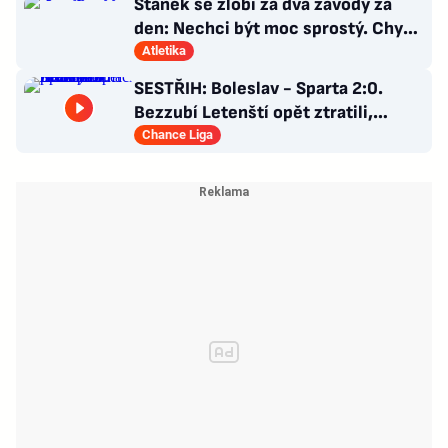
Staněk se zlobí za dva závody za
den: Nechci být moc sprostý. Chybí
nám styčný důstojník
Atletika
SESTŘIH: Boleslav - Sparta 2:0.
Bezzubí Letenští opět ztratili,
domácí rozhodli v první půli
Chance Liga