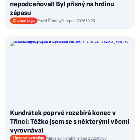
nepodceňoval! Byl přísný na hrdinu
zápasu
Chance Liga
Pavel Šťastný
9. srpna 2026
10:20
Kundrátek poprvé rozebírá konec v
Třinci: Těžko jsem se s některými věcmi
vyrovnával
Tipsport extraliga
Miroslav Horák
9. srpna 2026
05:00