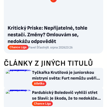
Kritický Priske: Nepřijatelné, tohle
nestačí. Změny? Omlouvám se,
nedokážu odpovědět
Chance Liga
Pavel Šťastný
8. srpna 2026
23:26
ČLÁNKY Z JINÝCH TITULŮ
Tyčkařka Krutilová je juniorskou
mistryní světa: Furt nemůžu uvěřit,
co se stalo!
Atletika
Pardubický Boledovič vyhlíží střet
se Slavií: Je škoda, že to nedokáže
postavit na mladých
Chance Liga