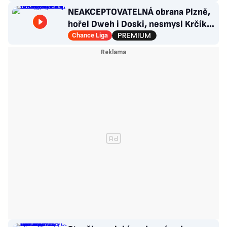
NEAKCEPTOVATELNÁ obrana Plzně,
hořel Dweh i Doski, nesmysl Krčíka.
Ustojí to Hyský?
Chance Liga