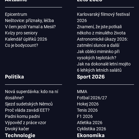
Epicentrum
Karlovarský filmový festival
Neštovice: příznaky, léčba
2026
V čem jezdí Yamal a Mesii?
Znamení, že jste potkali
Kvízy pro seniory
někoho z minulého života
Kalendář úplňků 2026
Astronomické úkazy 2026:
Co je bodycount?
zatmění slunce a další
Jak obléci miminko při
vysokých teplotách?
Jak na dokonalé letní mojito
6 lehkých letních salátů
Politika
Sport 2026
Nová superdávka: kdo na ní
MMA
dosáhne?
Fotbal 2026/27
Sjezd sudetských Němců
Hokej 2026
Proč vláda zavádí EET?
Tenis 2026
Padni komu padni
F1 2026
Výpověď z práce vzor
Atletika 2026
Divoký kačer
Cyklistika 2026
Technologie
Ekonomika