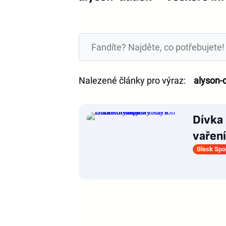
Nalezené články pro výraz:
alyson-
Dívka
vaření
Blesk Spo