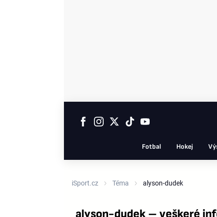
Fotbal
Hokej
Vý
iSport.cz
Téma
alyson-dudek
alyson-dudek – veškeré in