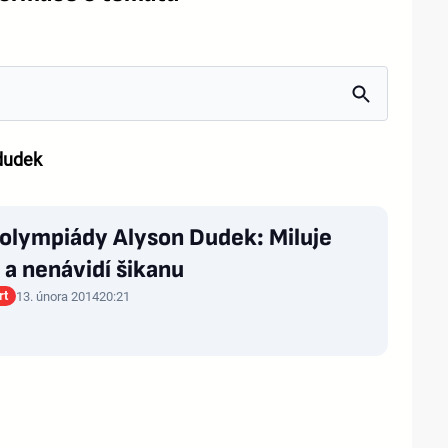
dudek
 olympiády Alyson Dudek: Miluje
 a nenávidí šikanu
rt
13. února 2014
20:21