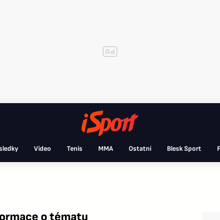
sledky
Video
Tenis
MMA
Ostatní
Blesk Sport
F
formace o tématu