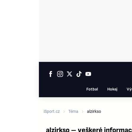
Fotbal
Hokej
Vý
iSport.cz
Téma
alzirkso
alzirkso – veškeré informa