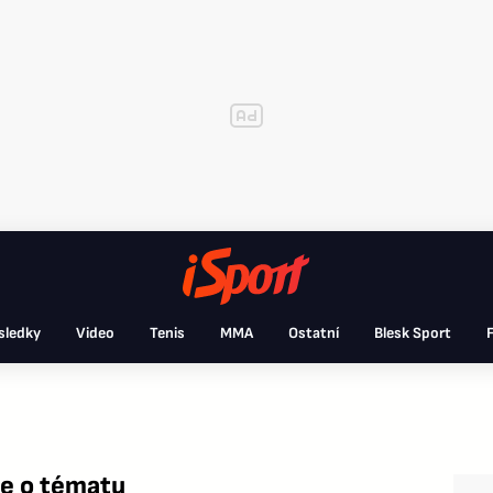
sledky
Video
Tenis
MMA
Ostatní
Blesk Sport
F
ce o tématu