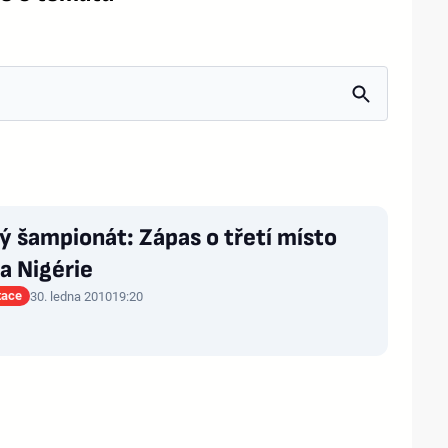
ý šampionát: Zápas o třetí místo
a Nigérie
tace
30. ledna 2010
19:20