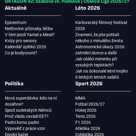
OKTAGON 92: Szabová vs. Pudilová
|
Chance Liga 2026/27
Aktuálně
Léto 2026
Epicentrum
Karlovarský filmový festival
Neštovice: příznaky, léčba
2026
V čem jezdí Yamal a Mesii?
Znamení, že jste potkali
Kvízy pro seniory
někoho z minulého života
Kalendář úplňků 2026
Astronomické úkazy 2026:
Co je bodycount?
zatmění slunce a další
Jak obléci miminko při
vysokých teplotách?
Jak na dokonalé letní mojito
6 lehkých letních salátů
Politika
Sport 2026
Nová superdávka: kdo na ní
MMA
dosáhne?
Fotbal 2026/27
Sjezd sudetských Němců
Hokej 2026
Proč vláda zavádí EET?
Tenis 2026
Padni komu padni
F1 2026
Výpověď z práce vzor
Atletika 2026
Divoký kačer
Cyklistika 2026