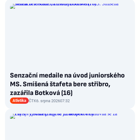
Senzační medaile na úvod juniorského
MS. Smíšená štafeta bere stříbro,
zazářila Botková (16)
Atletika
ČTK
6. srpna 2026
07:32