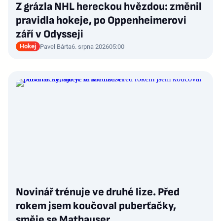
Z grázla NHL hereckou hvězdou: změnil
pravidla hokeje, po Oppenheimerovi
září v Odysseji
Hokej
Pavel Bárta
6. srpna 2026
05:00
Novinář trénuje ve druhé lize. Před
rokem jsem koučoval puberťačky,
směje se Mathauser