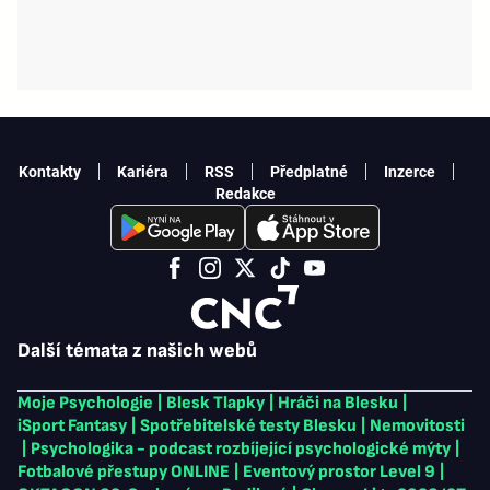
Kontakty
Kariéra
RSS
Předplatné
Inzerce
Redakce
Další témata z našich webů
Moje Psychologie
|
Blesk Tlapky
|
Hráči na Blesku
|
iSport Fantasy
|
Spotřebitelské testy Blesku
|
Nemovitosti
|
Psychologika - podcast rozbíjející psychologické mýty
|
Fotbalové přestupy ONLINE
|
Eventový prostor Level 9
|