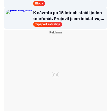
jako jackpot
Blogy
K návratu po 15 letech stačil jeden
telefonát. Projevil jsem iniciativu,
říká Pavelka
Tipsport extraliga