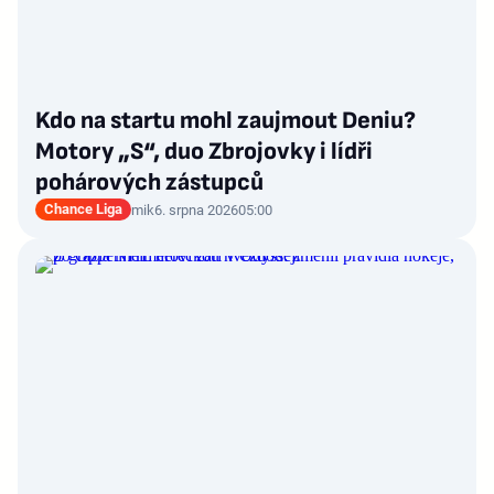
Kdo na startu mohl zaujmout Deniu?
Motory „S“, duo Zbrojovky i lídři
pohárových zástupců
Chance Liga
mik
6. srpna 2026
05:00