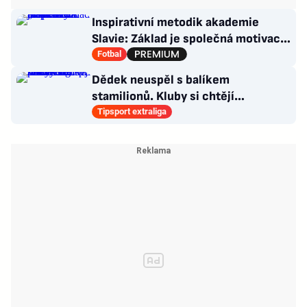
Inspirativní metodik akademie
Slavie: Základ je společná motivace.
Nová DNA „sešívaných“
Fotbal
Dědek neuspěl s balíkem
stamilionů. Kluby si chtějí
marketingová práva řídit samy
Tipsport extraliga