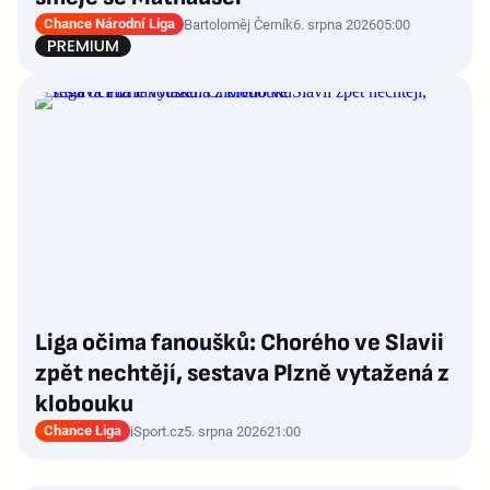
Chance Národní Liga
Bartoloměj Černík
6. srpna 2026
05:00
Liga očima fanoušků: Chorého ve Slavii
zpět nechtějí, sestava Plzně vytažená z
klobouku
Chance Liga
iSport.cz
5. srpna 2026
21:00