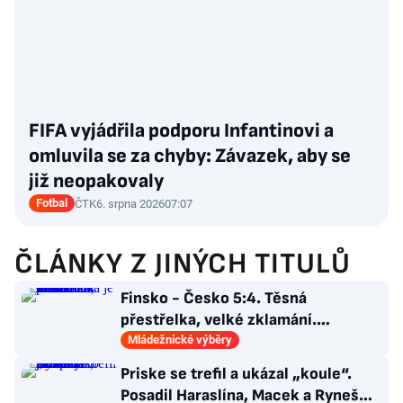
FIFA vyjádřila podporu Infantinovi a
omluvila se za chyby: Závazek, aby se
již neopakovaly
Fotbal
ČTK
6. srpna 2026
07:07
ČLÁNKY Z JINÝCH TITULŮ
Finsko - Česko 5:4. Těsná
přestřelka, velké zklamání.
Osmnáctka je mimo semifinále
Mládežnické výběry
Priske se trefil a ukázal „koule“.
Posadil Haraslína, Macek a Ryneš