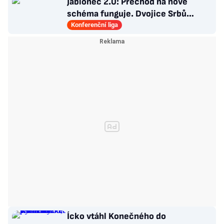
Jablonec 2.0: Přechod na nové
schéma funguje. Dvojice Srbů
klíčem k modernímu stylu
Konferenční liga
Ícko vtáhl Konečného do