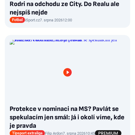
Rodri na odchodu ze City. Do Realu ale
nejspíš nejde
Fotbal
iSport.cz
7. srpna 2026
12:00
Protekce v nominaci na MS? Pavlát se
spekulacím jen smál: Já i okolí víme, kde
je pravda
Tipsport extraliga
Filip Ardon
7. srpna 2026
10:45