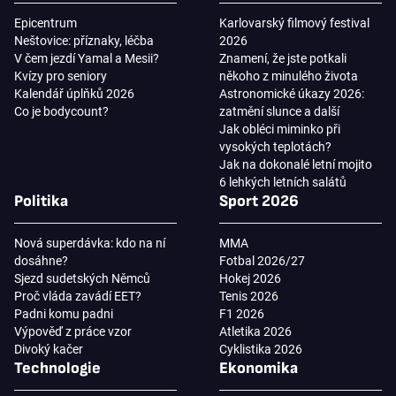
Epicentrum
Karlovarský filmový festival
Neštovice: příznaky, léčba
2026
V čem jezdí Yamal a Mesii?
Znamení, že jste potkali
Kvízy pro seniory
někoho z minulého života
Kalendář úplňků 2026
Astronomické úkazy 2026:
Co je bodycount?
zatmění slunce a další
Jak obléci miminko při
vysokých teplotách?
Jak na dokonalé letní mojito
6 lehkých letních salátů
Politika
Sport 2026
Nová superdávka: kdo na ní
MMA
dosáhne?
Fotbal 2026/27
Sjezd sudetských Němců
Hokej 2026
Proč vláda zavádí EET?
Tenis 2026
Padni komu padni
F1 2026
Výpověď z práce vzor
Atletika 2026
Divoký kačer
Cyklistika 2026
Technologie
Ekonomika