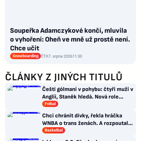
Soupeřka Adamczykové končí, mluvila
o vyhoření: Oheň ve mně už prostě není.
Chce učit
Snowboarding
ČTK
7. srpna 2026
11:30
ČLÁNKY Z JINÝCH TITULŮ
Čeští gólmani v pohybu: čtyři muži v
Anglii, Staněk hledá. Nová role
Kinského
Fotbal
Chci chránit dívky, řekla hráčka
WNBA o trans ženách. A rozpoutala
kulturní válku
Basketbal