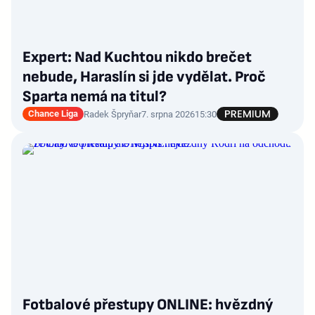
Expert: Nad Kuchtou nikdo brečet
nebude, Haraslín si jde vydělat. Proč
Sparta nemá na titul?
Chance Liga
Radek Špryňar
7. srpna 2026
15:30
Fotbalové přestupy ONLINE: hvězdný