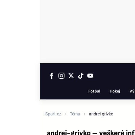
Fotbal
Hokej
Vý
iSport.cz
Téma
andrei-grivko
andrei-grivko – veškeré in