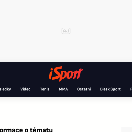
sledky
Video
Tenis
MMA
Ostatní
Blesk Sport
F
formace o tématu