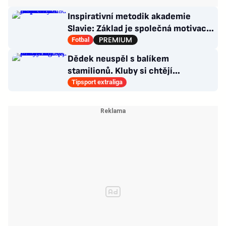
Inspirativní metodik akademie
Slavie: Základ je společná motivace.
Nová DNA „sešívaných“
Fotbal
Dědek neuspěl s balíkem
stamilionů. Kluby si chtějí
marketingová práva řídit samy
Tipsport extraliga