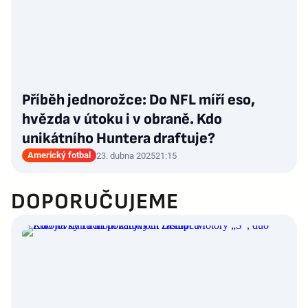
Příběh jednorožce: Do NFL míří eso,
hvězda v útoku i v obraně. Kdo
unikátního Huntera draftuje?
Americký fotbal
23. dubna 2025
21:15
DOPORUČUJEME