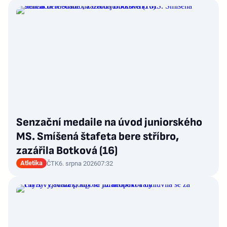
Senzační medaile na úvod juniorského
MS. Smíšená štafeta bere stříbro,
zazářila Botková (16)
Atletika
ČTK
6. srpna 2026
07:32