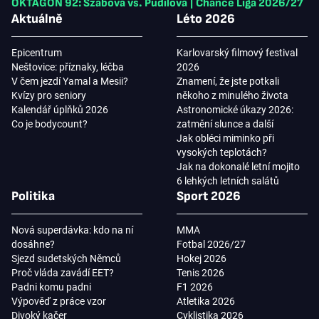
OKTAGON 92: Szabová vs. Pudilová
|
Chance Liga 2026/27
Aktuálně
Léto 2026
Epicentrum
Karlovarský filmový festival
Neštovice: příznaky, léčba
2026
V čem jezdí Yamal a Mesii?
Znamení, že jste potkali
Kvízy pro seniory
někoho z minulého života
Kalendář úplňků 2026
Astronomické úkazy 2026:
Co je bodycount?
zatmění slunce a další
Jak obléci miminko při
vysokých teplotách?
Jak na dokonalé letní mojito
6 lehkých letních salátů
Politika
Sport 2026
Nová superdávka: kdo na ní
MMA
dosáhne?
Fotbal 2026/27
Sjezd sudetských Němců
Hokej 2026
Proč vláda zavádí EET?
Tenis 2026
Padni komu padni
F1 2026
Výpověď z práce vzor
Atletika 2026
Divoký kačer
Cyklistika 2026