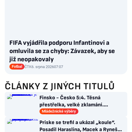
FIFA vyjádřila podporu Infantinovi a
omluvila se za chyby: Závazek, aby se
již neopakovaly
Fotbal
ČTK
6. srpna 2026
07:07
ČLÁNKY Z JINÝCH TITULŮ
Finsko - Česko 5:4. Těsná
přestřelka, velké zklamání.
Osmnáctka je mimo semifinále
Mládežnické výběry
Priske se trefil a ukázal „koule“.
Posadil Haraslína, Macek a Ryneš