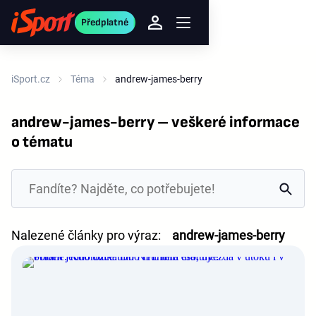
Předplatné
iSport.cz
Téma
andrew-james-berry
andrew-james-berry – veškeré informace
o tématu
Nalezené články pro výraz:
andrew-james-berry