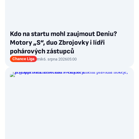
Kdo na startu mohl zaujmout Deniu?
Motory „S“, duo Zbrojovky i lídři
pohárových zástupců
Chance Liga
mik
6. srpna 2026
05:00