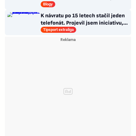
jako jackpot
Blogy
K návratu po 15 letech stačil jeden
telefonát. Projevil jsem iniciativu,
říká Pavelka
Tipsport extraliga