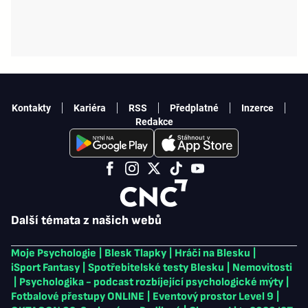
Kontakty
Kariéra
RSS
Předplatné
Inzerce
Redakce
Další témata z našich webů
Moje Psychologie
|
Blesk Tlapky
|
Hráči na Blesku
|
iSport Fantasy
|
Spotřebitelské testy Blesku
|
Nemovitosti
|
Psychologika - podcast rozbíjející psychologické mýty
|
Fotbalové přestupy ONLINE
|
Eventový prostor Level 9
|