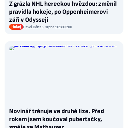
Z grázla NHL hereckou hvězdou: změnil
pravidla hokeje, po Oppenheimerovi
září v Odysseji
Hokej
Pavel Bárta
6. srpna 2026
05:00
Novinář trénuje ve druhé lize. Před
rokem jsem koučoval puberťačky,
směje se Mathauser