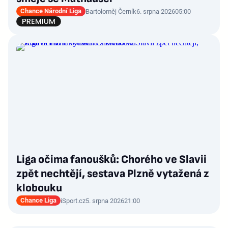
Chance Národní Liga
Bartoloměj Černík
6. srpna 2026
05:00
Liga očima fanoušků: Chorého ve Slavii
zpět nechtějí, sestava Plzně vytažená z
klobouku
Chance Liga
iSport.cz
5. srpna 2026
21:00