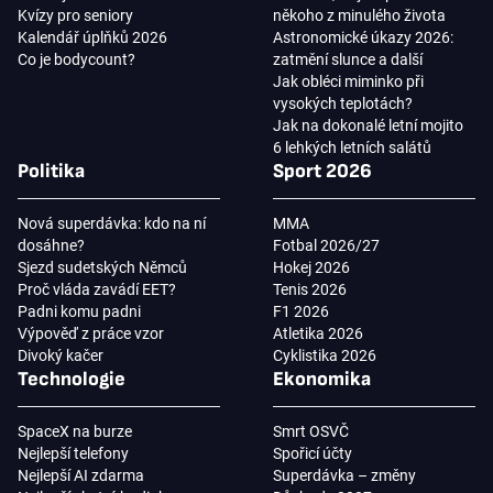
Kvízy pro seniory
někoho z minulého života
Kalendář úplňků 2026
Astronomické úkazy 2026:
Co je bodycount?
zatmění slunce a další
Jak obléci miminko při
vysokých teplotách?
Jak na dokonalé letní mojito
6 lehkých letních salátů
Politika
Sport 2026
Nová superdávka: kdo na ní
MMA
dosáhne?
Fotbal 2026/27
Sjezd sudetských Němců
Hokej 2026
Proč vláda zavádí EET?
Tenis 2026
Padni komu padni
F1 2026
Výpověď z práce vzor
Atletika 2026
Divoký kačer
Cyklistika 2026
Technologie
Ekonomika
SpaceX na burze
Smrt OSVČ
Nejlepší telefony
Spořicí účty
Nejlepší AI zdarma
Superdávka – změny