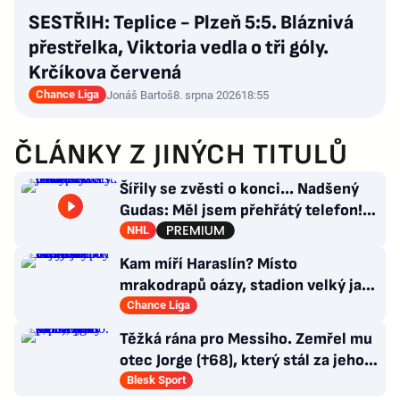
SESTŘIH: Teplice - Plzeň 5:5. Bláznivá
přestřelka, Viktoria vedla o tři góly.
Krčíkova červená
Chance Liga
Jonáš Bartoš
8. srpna 2026
18:55
ČLÁNKY Z JINÝCH TITULŮ
Šířily se zvěsti o konci... Nadšený
Gudas: Měl jsem přehřátý telefon!
Co návrat do Česka?
NHL
Kam míří Haraslín? Místo
mrakodrapů oázy, stadion velký jak
v Plzni. Byl by největší hvězdou
Chance Liga
Těžká rána pro Messiho. Zemřel mu
otec Jorge (†68), který stál za jeho
úspěchy
Blesk Sport