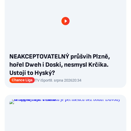
NEAKCEPTOVATELNÝ průšvih Plzně,
hořel Dweh i Doski, nesmysl Krčíka.
Ustojí to Hyský?
Chance Liga
TV iSport
8. srpna 2026
20:34