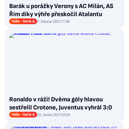
Barák u porážky Verony s AC Milán, AS
Řím díky výhře přeskočil Atalantu
Itálie - Serie A
7. března 2021
17:40
Ronaldo v ráži! Dvěma góly hlavou
sestřelil Crotone, Juventus vyhrál 3:0
Itálie - Serie A
22. února 2021
23:00