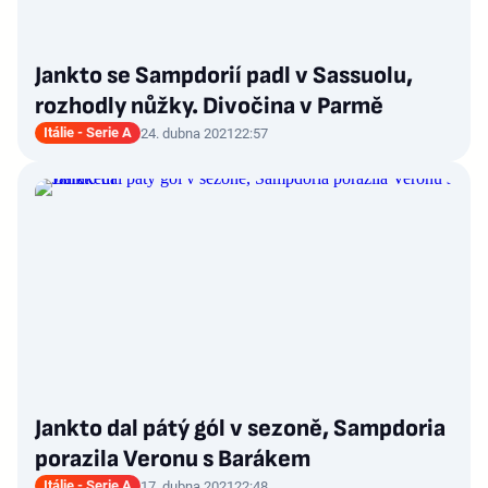
Jankto se Sampdorií padl v Sassuolu,
rozhodly nůžky. Divočina v Parmě
Itálie - Serie A
24. dubna 2021
22:57
Jankto dal pátý gól v sezoně, Sampdoria
porazila Veronu s Barákem
Itálie - Serie A
17. dubna 2021
22:48