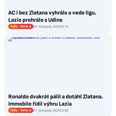
AC i bez Zlatana vyhrálo a vede ligu.
Lazio prohrálo s Udine
Itálie - Serie A
29. listopadu 2020
23:15
Ronaldo dvakrát pálil a dotáhl Zlatana.
Immobile řídil výhru Lazia
Itálie - Serie A
21. listopadu 2020
23:08