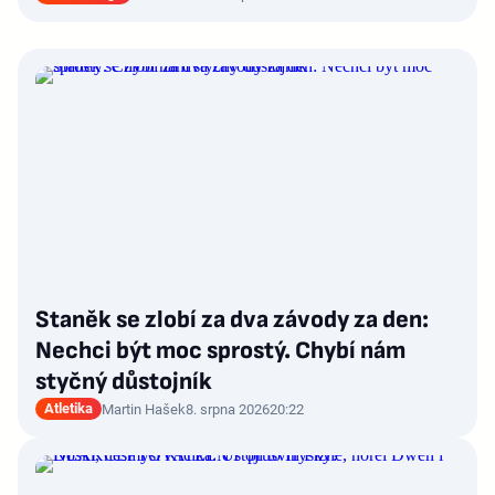
Staněk se zlobí za dva závody za den:
Nechci být moc sprostý. Chybí nám
styčný důstojník
Atletika
Martin Hašek
8. srpna 2026
20:22