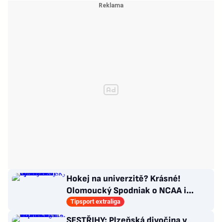
Hokej na univerzitě? Krásné!
Olomoucký Spodniak o NCAA i
vysokoškolských titulech
Tipsport extraliga
SESTŘIHY: Plzeňská divočina v