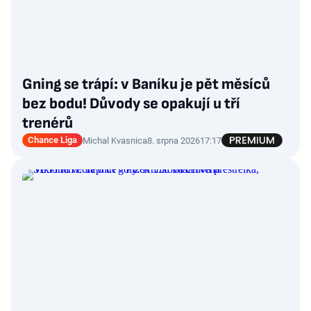
Gning se trápí: v Baníku je pět měsíců
bez bodu! Důvody se opakují u tří
trenérů
Chance Liga
Michal Kvasnica
8. srpna 2026
17:17