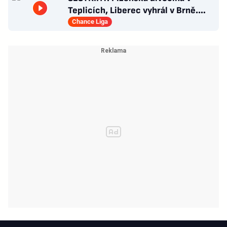
Teplicích, Liberec vyhrál v Brně.
Zlín - Bohemians 0:2
Chance Liga