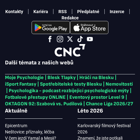
Kontakty
Kariéra
RSS
Předplatné
Inzerce
Redakce
Další témata z našich webů
Moje Psychologie
|
Blesk Tlapky
|
Hráči na Blesku
|
iSport Fantasy
|
Spotřebitelské testy Blesku
|
Nemovitosti
|
Psychologika - podcast rozbíjející psychologické mýty
|
Fotbalové přestupy ONLINE
|
Eventový prostor Level 9
|
OKTAGON 92: Szabová vs. Pudilová
|
Chance Liga 2026/27
Aktuálně
Léto 2026
Epicentrum
Karlovarský filmový festival
Neštovice: příznaky, léčba
2026
V čem jezdí Yamal a Mesii?
Znamení, že jste potkali