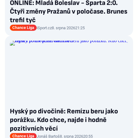
ONLINE: Mladá Boleslav - Sparta 2:0.
Čtyři změny Pražanů v poločase. Brunes
trefil tyč
Chance Liga
iSport.cz
8. srpna 2026
21:25
Hyský po divočině: Remízu beru jako
porážku. Kdo chce, najde i hodně
pozitivních věcí
Chance Liga
Jonáš Bartoš
8. srpna 2026
20:55