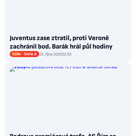
Juventus zase ztratil, proti Veroně
zachránil bod. Barák hrál půl hodiny
Itálie - Serie A
25. října 2020
22:55