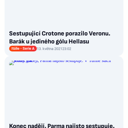
Sestupující Crotone porazilo Veronu.
Barák u jediného gólu Hellasu
Itálie - Serie A
13. května 2021
23:02
Konec nadějí, Parma najisto sestupuje.