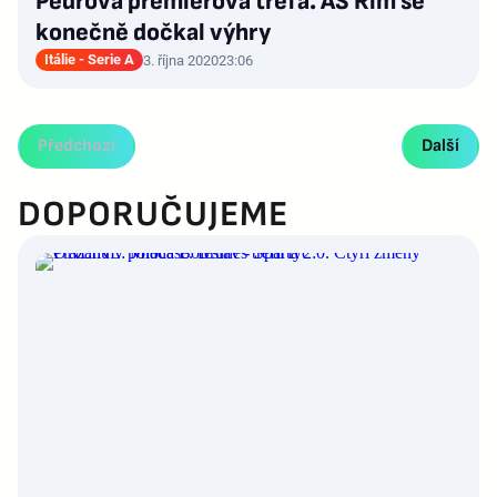
Pedrova premiérová trefa. AS Řím se
konečně dočkal výhry
Itálie - Serie A
3. října 2020
23:06
Předchozí
Další
DOPORUČUJEME