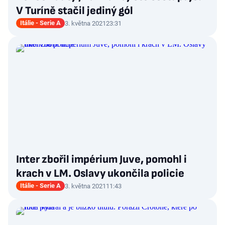
V Turíně stačil jediný gól
Itálie - Serie A
3. května 2021
23:31
Inter zbořil impérium Juve, pomohl i
krach v LM. Oslavy ukončila policie
Itálie - Serie A
3. května 2021
11:43