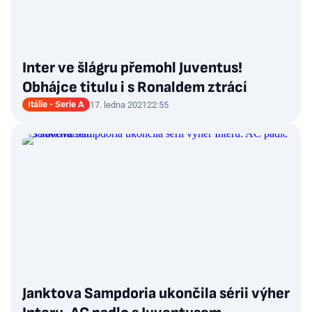
Inter ve šlágru přemohl Juventus!
Obhájce titulu i s Ronaldem ztrácí
Itálie - Serie A
17. ledna 2021
22:55
Janktova Sampdoria ukončila sérii výher