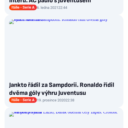
Interu. AC padlo s Juventusem
Itálie - Serie A
6. ledna 2021
22:44
Jankto řádil za Sampdorii. Ronaldo řídil
dvěma góly výhru Juventusu
Itálie - Serie A
19. prosince 2020
22:38