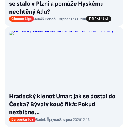
se stalo v Plzni a pomůže Hyskému
nechtěný Adu?
Chance Liga
Jonáš Bartoš
8. srpna 2026
07:30
Hradecký klenot Umar: jak se dostal do
Česka? Bývalý kouč říká: Pokud
nezblbne...
Evropská liga
Radek Špryňar
8. srpna 2026
12:13