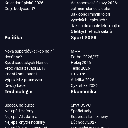
Kalendář úplňků 2026
Astronomické úkazy 2026:
Co je bodycount?
zatmění slunce a další
Jak obléci miminko při
vysokých teplotách?
Jak na dokonalé letní mojito
6 lehkých letních salátů
Politika
Sport 2026
Nová superdávka: kdo na ní
MMA
dosáhne?
Fotbal 2026/27
Sjezd sudetských Němců
Hokej 2026
Proč vláda zavádí EET?
Tenis 2026
Padni komu padni
F1 2026
Výpověď z práce vzor
Atletika 2026
Divoký kačer
Cyklistika 2026
Technologie
Ekonomika
SpaceX na burze
Smrt OSVČ
Nejlepší telefony
Spořicí účty
Nejlepší AI zdarma
Superdávka – změny
Nejlepší chytré hodinky
Důchody 2027