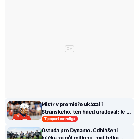
Mistr v premiéře ukázal i
Stránského, ten hned úřadoval: Je to
pro mě úplně nové…
Tipsport extraliga
Ostuda pro Dynamo. Odhlášení
béčka za půl milionu, majitelka