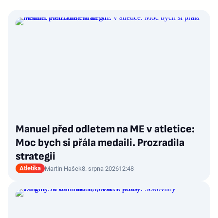
Manuel před odletem na ME v atletice:
Moc bych si přála medaili. Prozradila
strategii
Atletika
Martin Hašek
8. srpna 2026
12:48