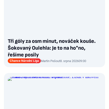
Tři góly za osm minut, nováček kouše.
Šokovaný Oulehla: Je to na ho*no,
řešíme posily
Chance Národní Liga
Martin Pešout
8. srpna 2026
09:00