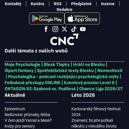
Kontakty
Kariéra
RSS
Předplatné
Inzerce
Redakce
Další témata z našich webů
Moje Psychologie
|
Blesk Tlapky
|
Hráči na Blesku
|
iSport Fantasy
|
Spotřebitelské testy Blesku
|
Nemovitosti
|
Psychologika - podcast rozbíjející psychologické mýty
|
Fotbalové přestupy ONLINE
|
Eventový prostor Level 9
|
OKTAGON 92: Szabová vs. Pudilová
|
Chance Liga 2026/27
Aktuálně
Léto 2026
Epicentrum
Karlovarský filmový festival
Neštovice: příznaky, léčba
2026
V čem jezdí Yamal a Mesii?
Znamení, že jste potkali
Kvízy pro seniory
někoho z minulého života