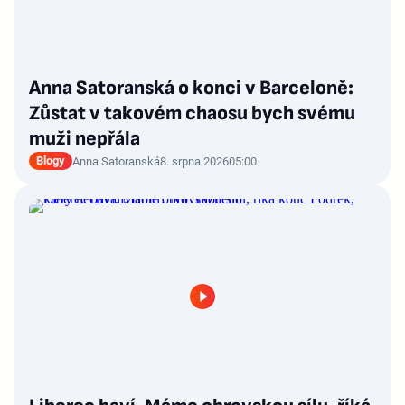
Anna Satoranská o konci v Barceloně:
Zůstat v takovém chaosu bych svému
muži nepřála
Blogy
Anna Satoranská
8. srpna 2026
05:00