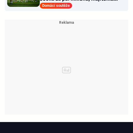
odmítla nabídku kraje
Domácí soutěže