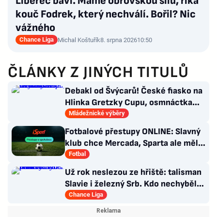
Liberec baví. Máme obrovskou sílu, říká
kouč Fodrek, který nechválí. Bořil? Nic
vážného
Chance Liga
Michal Koštuřík
8. srpna 2026
10:50
ČLÁNKY Z JINÝCH TITULŮ
Debakl od Švýcarů! České fiasko na
Hlinka Gretzky Cupu, osmnáctka
skončila šestá
Mládežnické výběry
Fotbalové přestupy ONLINE: Slavný
klub chce Mercada, Sparta ale měla
nabídku odmítnout
Fotbal
Už rok neslezou ze hřiště: talisman
Slavie i železný Srb. Kdo nechyběl
pět let?
Chance Liga