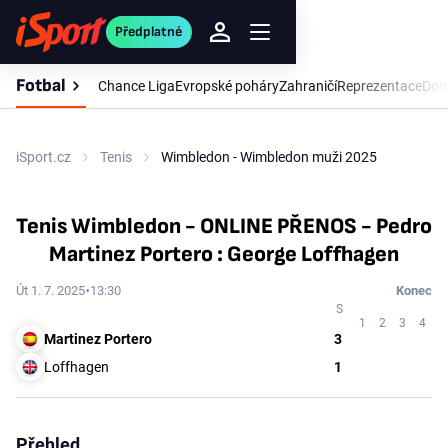
Předplatné
Fotbal
Chance Liga
Evropské poháry
Zahraničí
Reprezentace
Dom
iSport.cz
Tenis
Wimbledon - Wimbledon muži 2025
Tenis Wimbledon - ONLINE PŘENOS - Pedro
Martinez Portero : George Loffhagen
Út 1. 7. 2025
13:30
Konec
Martinez Portero
3
Loffhagen
1
Přehled