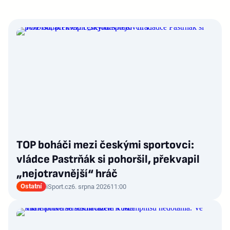
TOP boháči mezi českými sportovci:
vládce Pastrňák si pohoršil, překvapil
„nejotravnější“ hráč
Ostatní
iSport.cz
6. srpna 2026
11:00