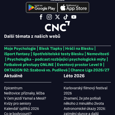
Další témata z našich webů
Moje Psychologie
|
Blesk Tlapky
|
Hráči na Blesku
|
iSport Fantasy
|
Spotřebitelské testy Blesku
|
Nemovitosti
|
Psychologika - podcast rozbíjející psychologické mýty
|
Fotbalové přestupy ONLINE
|
Eventový prostor Level 9
|
OKTAGON 92: Szabová vs. Pudilová
|
Chance Liga 2026/27
Aktuálně
Léto 2026
Epicentrum
Karlovarský filmový festival
Neštovice: příznaky, léčba
2026
V čem jezdí Yamal a Mesii?
Znamení, že jste potkali
Kvízy pro seniory
někoho z minulého života
Kalendář úplňků 2026
Astronomické úkazy 2026:
Co je bodycount?
zatmění slunce a další