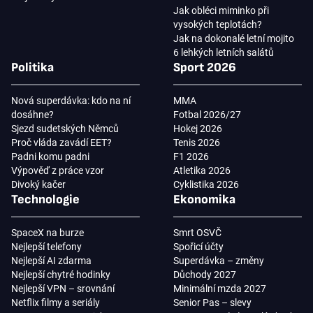
Jak obléci miminko při
vysokých teplotách?
Jak na dokonalé letní mojito
6 lehkých letních salátů
Politika
Sport 2026
Nová superdávka: kdo na ní
MMA
dosáhne?
Fotbal 2026/27
Sjezd sudetských Němců
Hokej 2026
Proč vláda zavádí EET?
Tenis 2026
Padni komu padni
F1 2026
Výpověď z práce vzor
Atletika 2026
Divoký kačer
Cyklistika 2026
Technologie
Ekonomika
SpaceX na burze
Smrt OSVČ
Nejlepší telefony
Spořicí účty
Nejlepší AI zdarma
Superdávka – změny
Nejlepší chytré hodinky
Důchody 2027
Nejlepší VPN – srovnání
Minimální mzda 2027
Netflix filmy a seriály
Senior Pas – slevy