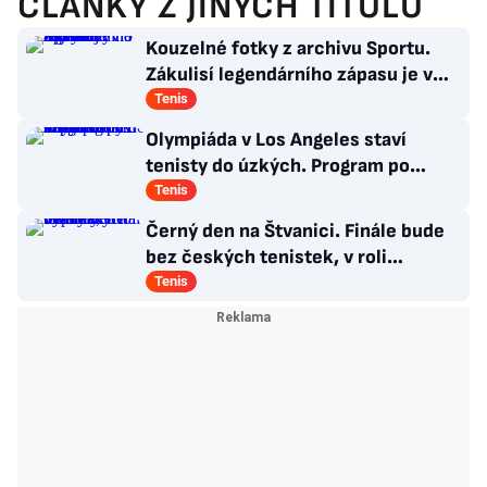
ČLÁNKY Z JINÝCH TITULŮ
Kouzelné fotky z archivu Sportu.
Zákulisí legendárního zápasu je v
Síni slávy na Štvanici
Tenis
Olympiáda v Los Angeles staví
tenisty do úzkých. Program po
Wimbledonu mnohé z nich nepotěší
Tenis
Černý den na Štvanici. Finále bude
bez českých tenistek, v roli
favoritek vypadly
Tenis