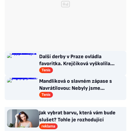
Další derby v Praze ovládla
favoritka. Krejčíková vyškolila
Šalkovou, zbytek Češek ale smutní
Tenis
Mandlíková o slavném zápase s
Navrátilovou: Nebyly jsme
připravené. Příště přiveze dceru
Tenis
Jak vybrat barvu, která vám bude
slušet? Tohle je rozhodující
reklama