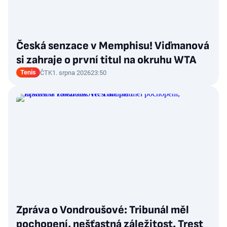
Česká senzace v Memphisu! Viďmanová
si zahraje o první titul na okruhu WTA
Tenis
ČTK
1. srpna 2026
23:50
Zpráva o Vondroušové: Tribunál měl
pochopení, nešťastná záležitost. Trest