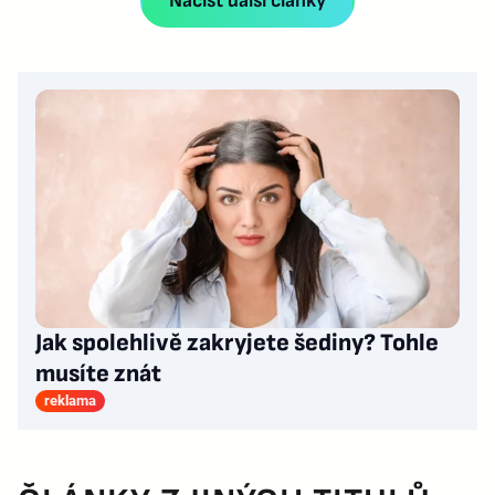
Načíst další články
Jak spolehlivě zakryjete šediny? Tohle
musíte znát
reklama