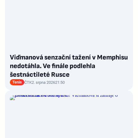
Viďmanová senzační tažení v Memphisu
nedotáhla. Ve finále podlehla
šestnáctileté Rusce
Tenis
ČTK
2. srpna 2026
21:50