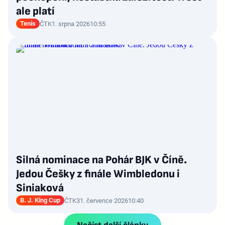
ale platí
Tenis
ČTK
1. srpna 2026
10:55
Silná nominace na Pohár BJK v Číně.
Jedou Češky z finále Wimbledonu i
Siniaková
B. J. King Cup
ČTK
31. července 2026
10:40