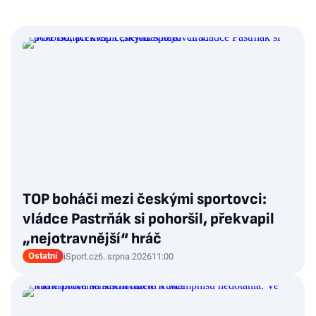
TOP boháči mezi českými sportovci:
vládce Pastrňák si pohoršil, překvapil
„nejotravnější“ hráč
Ostatní
iSport.cz
6. srpna 2026
11:00