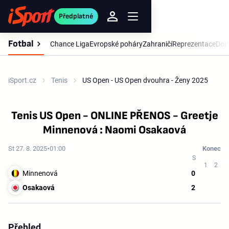
Předplatné
Fotbal
Chance Liga
Evropské poháry
Zahraničí
Reprezentace
Dom
iSport.cz
Tenis
US Open - US Open dvouhra - Ženy 2025
Tenis US Open - ONLINE PŘENOS - Greetje
Minnenová : Naomi Osakaová
St 27. 8. 2025
01:00
Konec
Minnenová
0
Osakaová
2
Přehled