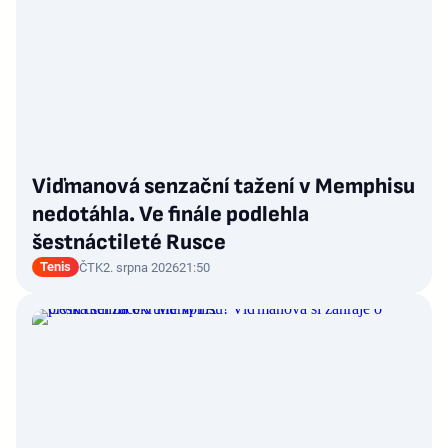
Viďmanová senzační tažení v Memphisu
nedotáhla. Ve finále podlehla
šestnáctileté Rusce
Tenis
ČTK
2. srpna 2026
21:50