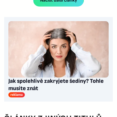
Načíst další články
Jak spolehlivě zakryjete šediny? Tohle
musíte znát
reklama