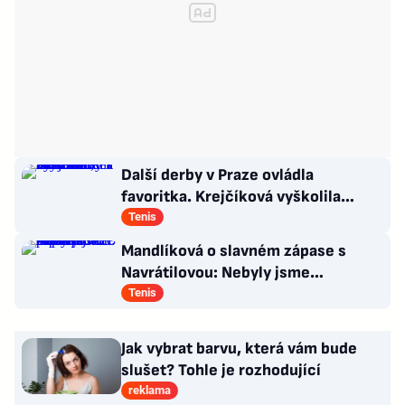
Další derby v Praze ovládla
favoritka. Krejčíková vyškolila
Šalkovou, zbytek Češek ale smutní
Tenis
Mandlíková o slavném zápase s
Navrátilovou: Nebyly jsme
připravené. Příště přiveze dceru
Tenis
Jak vybrat barvu, která vám bude
slušet? Tohle je rozhodující
reklama