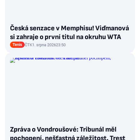
Česká senzace v Memphisu! Viďmanová
si zahraje o první titul na okruhu WTA
Tenis
ČTK
1. srpna 2026
23:50
Zpráva o Vondroušové: Tribunál měl
pochopení, nešťastná záležitost. Trest