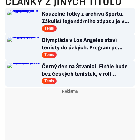
ČLÁNKY Z JINÝCH TITULŮ
Kouzelné fotky z archivu Sportu.
Zákulisí legendárního zápasu je v
Síni slávy na Štvanici
Tenis
Olympiáda v Los Angeles staví
tenisty do úzkých. Program po
Wimbledonu mnohé z nich nepotěší
Tenis
Černý den na Štvanici. Finále bude
bez českých tenistek, v roli
favoritek vypadly
Tenis