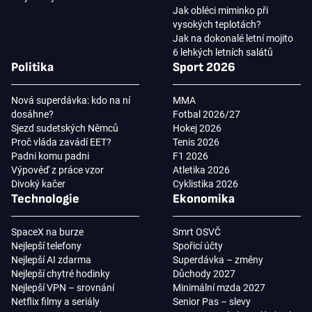
Jak obléci miminko při
vysokých teplotách?
Jak na dokonalé letní mojito
6 lehkých letních salátů
Politika
Sport 2026
Nová superdávka: kdo na ní
MMA
dosáhne?
Fotbal 2026/27
Sjezd sudetských Němců
Hokej 2026
Proč vláda zavádí EET?
Tenis 2026
Padni komu padni
F1 2026
Výpověď z práce vzor
Atletika 2026
Divoký kačer
Cyklistika 2026
Technologie
Ekonomika
SpaceX na burze
Smrt OSVČ
Nejlepší telefony
Spořicí účty
Nejlepší AI zdarma
Superdávka – změny
Nejlepší chytré hodinky
Důchody 2027
Nejlepší VPN – srovnání
Minimální mzda 2027
Netflix filmy a seriály
Senior Pas – slevy