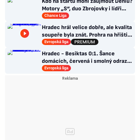
Kdo na startu mohl zaujmout Deniu?
Motory „S“, duo Zbrojovky i lídři
pohárových zástupců
Chance Liga
Hradec hrál velice dobře, ale kvalita
soupeře byla znát. Prohra na hřišti,
výhra v hledišti
Evropská liga
Hradec - Besiktas 0:1. Šance
domácích, červená i smolný odraz.
Votroci budou dotahovat
Evropská liga