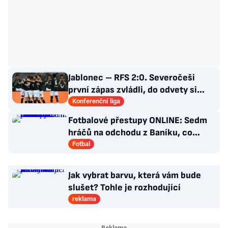
Jablonec – RFS 2:0. Severočeši
první zápas zvládli, do odvety si
vezou nadějný náskok
Konferenční liga
Fotbalové přestupy ONLINE: Sedm
hráčů na odchodu z Baníku, co
situace kolem Nombila?
Fotbal
Jak vybrat barvu, která vám bude
slušet? Tohle je rozhodující
reklama