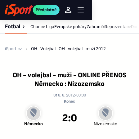
Předplatné
Fotbal
Chance Liga
Evropské poháry
Zahraničí
Reprezentace
Dom
iSport.cz
OH - Volejbal - OH - volejbal - muži 2012
OH - volejbal - muži - ONLINE PŘENOS
Německo : Nizozemsko
St 8. 8. 2012
00:00
Konec
2:0
Německo
Nizozemsko