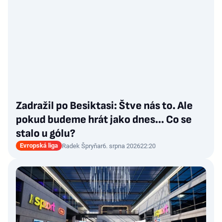
Zadražil po Besiktasi: Štve nás to. Ale
pokud budeme hrát jako dnes... Co se
stalo u gólu?
Evropská liga
Radek Špryňar
6. srpna 2026
22:20