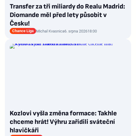
Transfer za tři miliardy do Realu Madrid:
Diomande měl před lety působit v
Česku!
Chance Liga
Michal Kvasnica
6. srpna 2026
18:00
Kozlovi vyšla změna formace: Takhle
chceme hrát! Výhru zařídili sváteční
hlavičkáři