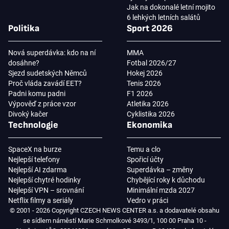
Jak na dokonalé letní mojito
6 lehkých letních salátů
Politika
Sport 2026
Nová superdávka: kdo na ní
MMA
dosáhne?
Fotbal 2026/27
Sjezd sudetských Němců
Hokej 2026
Proč vláda zavádí EET?
Tenis 2026
Padni komu padni
F1 2026
Výpověď z práce vzor
Atletika 2026
Divoký kačer
Cyklistika 2026
Technologie
Ekonomika
SpaceX na burze
Temu a clo
Nejlepší telefony
Spořicí účty
Nejlepší AI zdarma
Superdávka – změny
Nejlepší chytré hodinky
Chybějící roky k důchodu
Nejlepší VPN – srovnání
Minimální mzda 2027
Netflix filmy a seriály
Vedro v práci
© 2001 - 2026 Copyright CZECH NEWS CENTER a.s. a dodavatelé obsahu
se sídlem náměstí Marie Schmolkové 3493/1, 100 00 Praha 10 -