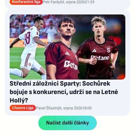
Konferenční liga
Petr Fantyš
6. srpna 2026
21:35
Střední záložníci Sparty: Sochůrek
bojuje s konkurencí, udrží se na Letné
Hollý?
Chance Liga
Pavel Šťastný
6. srpna 2026
18:00
Načíst další články