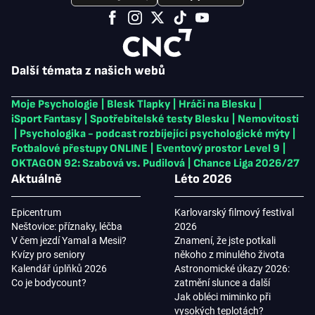
Další témata z našich webů
Moje Psychologie
|
Blesk Tlapky
|
Hráči na Blesku
|
iSport Fantasy
|
Spotřebitelské testy Blesku
|
Nemovitosti
|
Psychologika - podcast rozbíjející psychologické mýty
|
Fotbalové přestupy ONLINE
|
Eventový prostor Level 9
|
OKTAGON 92: Szabová vs. Pudilová
|
Chance Liga 2026/27
Aktuálně
Léto 2026
Epicentrum
Karlovarský filmový festival
Neštovice: příznaky, léčba
2026
V čem jezdí Yamal a Mesii?
Znamení, že jste potkali
Kvízy pro seniory
někoho z minulého života
Kalendář úplňků 2026
Astronomické úkazy 2026:
Co je bodycount?
zatmění slunce a další
Jak obléci miminko při
vysokých teplotách?