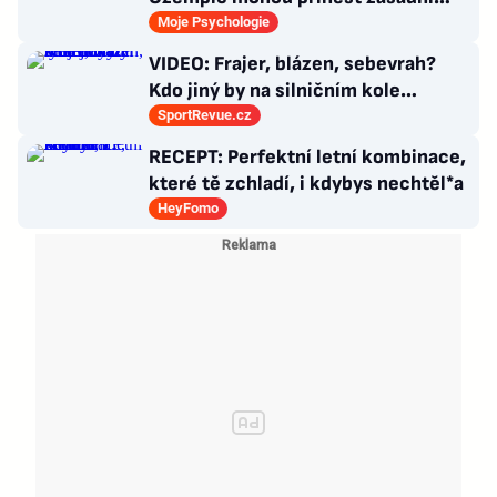
průlom v léčbě Alzheimerovy
Moje Psychologie
choroby
VIDEO: Frajer, blázen, sebevrah?
Kdo jiný by na silničním kole
dokázal tyhle triky?
SportRevue.cz
RECEPT: Perfektní letní kombinace,
které tě zchladí, i kdybys nechtěl*a
HeyFomo