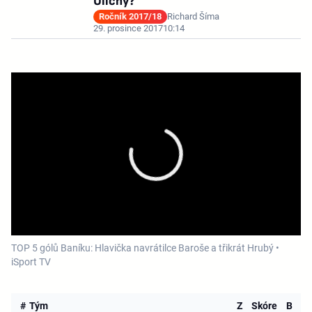
Uličný?
Ročník 2017/18
Richard Šíma
29. prosince 2017
10:14
TOP 5 gólů Baníku: Hlavička navrátilce Baroše a třikrát Hrubý •
iSport TV
#
Tým
Z
Skóre
B