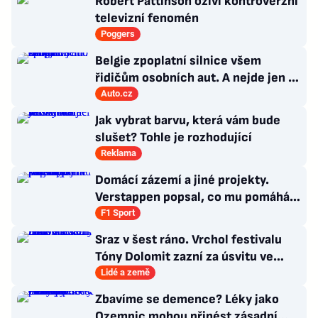
Robert Pattinson oživí kontroverzní
televizní fenomén
Poggers
Belgie zpoplatní silnice všem
řidičům osobních aut. A nejde jen o
dálnice
Auto.cz
Jak vybrat barvu, která vám bude
slušet? Tohle je rozhodující
Reklama
Domácí zázemí a jiné projekty.
Verstappen popsal, co mu pomáhá
se soustředit na závodění
F1 Sport
Sraz v šest ráno. Vrchol festivalu
Tóny Dolomit zazní za úsvitu ve
3000 metrech
Lidé a země
Zbavíme se demence? Léky jako
Ozempic mohou přinést zásadní