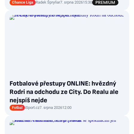
Chance Liga
Radek Špryňar
7. srpna 2026
15:30
Fotbalové přestupy ONLINE: hvězdný
Rodri na odchodu ze City. Do Realu ale
nejspíš nejde
Fotbal
iSport.cz
7. srpna 2026
12:00