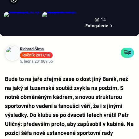
14
Fotogalerie
Richard Šíma
0
Ročník 2017/18
5. ledna 2018
09:55
Bude to na jaře zřejmě zase o dost jiný Baník, než
na jaký si tuzemská soutěž zvykla na podzim. S
notně obměněným kádrem, s novou strukturou
sportovního vedení a fanoušci věří, že i s jinými
výsledky. Do klubu se po dvaceti letech vrátil Petr
Uličný: především proto, aby zapůsobil v kabině. Na
pozici šéfa nově ustanovené sportovní rady