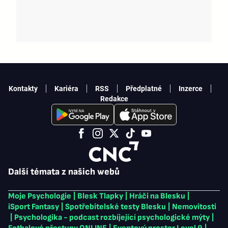
Kontakty
Kariéra
RSS
Předplatné
Inzerce
Redakce
Další témata z našich webů
Moje Psychologie
|
Blesk Tlapky
|
Hráči na Blesku
|
iSport Fantasy
|
Spotřebitelské testy Blesku
|
Nemovitosti
|
Psychologika - podcast rozbíjející psychologické mýty
|