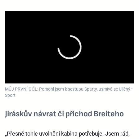
MŮJ PRVNÍ GÓL: Pomohl jsem k sestupu Sparty, usmívá se Uličný •
Sport
Jiráskův návrat či příchod Breiteho
„Přesně tohle uvolnění kabina potřebuje. Jsem rád,