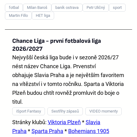
fotbal
Milan Baroš
baník ostrava
Petr Uličný
sport
Martin Fillo
HET liga
Chance Liga - první fotbalová liga
2026/2027
Nejvyšší česká liga bude i v sezoně 2026/27
nést název
Chance Liga
. Prvenství
obhajuje
Slavia Praha
a je největším favoritem
na vítězství i v tomto ročníku. Sparta a Viktoria
Plzeň budou chtít rovněž promluvit do boje o
titul.
iSport Fantasy
Sestřihy zápasů
VIDEO momenty
Stránky klubů:
Viktoria Plzeň
*
Slavia
Praha
*
Sparta Praha
*
Bohemians 1905