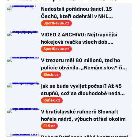
Nedostali pořádnou šanci. 15
Čechů, kteří odehráli v NHL
maximálně dva zápasy
SportRevue.cz
VIDEO Z ARCHIVU: Nejtrapnější
hokejová rvačka všech dob.
Nepadla v ní ani rána
SportRevue.cz
V trezoru měl 80 milionů, teď ho
policie obvinila. „Nemám slov,“ říká
exšéf Správy železnic
Blesk.cz
Jak se bude vyvíjet počasí? Až 45
stupňů, což se dlouhodobě nedá
vydržet, varuje klimatolog Radim
Reflex.cz
Tolasz
V bratislavské rafinerii Slovnaft
hořela nádrž, výbuch otřásl okolím
E15.cz