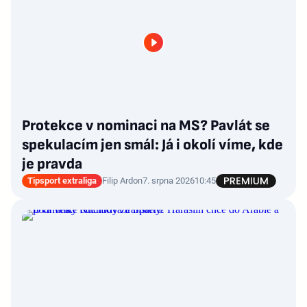
Protekce v nominaci na MS? Pavlát se
spekulacím jen smál: Já i okolí víme, kde
je pravda
Tipsport extraliga
Filip Ardon
7. srpna 2026
10:45