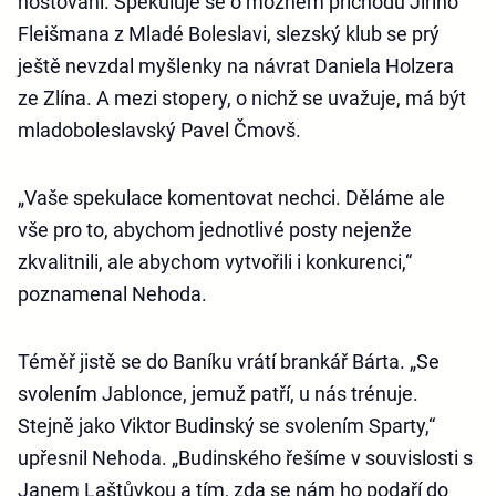
hostování. Spekuluje se o možném příchodu Jiřího
Fleišmana z Mladé Boleslavi, slezský klub se prý
ještě nevzdal myšlenky na návrat Daniela Holzera
ze Zlína. A mezi stopery, o nichž se uvažuje, má být
mladoboleslavský Pavel Čmovš.
„Vaše spekulace komentovat nechci. Děláme ale
vše pro to, abychom jednotlivé posty nejenže
zkvalitnili, ale abychom vytvořili i konkurenci,“
poznamenal Nehoda.
Téměř jistě se do Baníku vrátí brankář Bárta. „Se
svolením Jablonce, jemuž patří, u nás trénuje.
Stejně jako Viktor Budinský se svolením Sparty,“
upřesnil Nehoda. „Budinského řešíme v souvislosti s
Janem Laštůvkou a tím, zda se nám ho podaří do