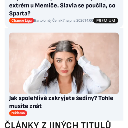
extrém u Memiče. Slavia se poučila, co
Sparta?
Chance Liga
Bartoloměj Černík
7. srpna 2026
14:00
Jak spolehlivě zakryjete šediny? Tohle
musíte znát
reklama
ČLÁNKY Z JINÝCH TITULŮ