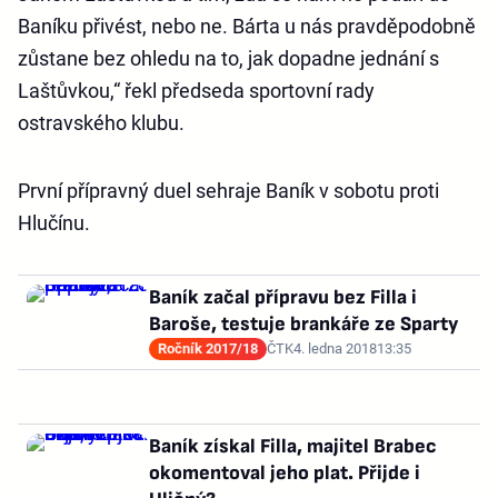
Baníku přivést, nebo ne. Bárta u nás pravděpodobně
zůstane bez ohledu na to, jak dopadne jednání s
Laštůvkou,“ řekl předseda sportovní rady
ostravského klubu.
První přípravný duel sehraje Baník v sobotu proti
Hlučínu.
Baník začal přípravu bez Filla i
Baroše, testuje brankáře ze Sparty
Ročník 2017/18
ČTK
4. ledna 2018
13:35
Baník získal Filla, majitel Brabec
okomentoval jeho plat. Přijde i