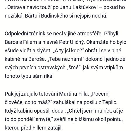
. Ostrava navíc touží po Janu Laštůvkovi – pokud ho
nezíská, Bártu i Budinského si nejspíš nechá.
Odpolední trénink se nesl v jiné atmosféře. Přibyli
Baroš s Fillem a hlavně Petr Uličný. Okamžitě ho bylo
všude vidět a slyšet. „A ty jsi kdo?“ obrátil se v plné
kabině na Baroše. „Tebe neznám!“ dokončil jedno ze
svých prvních ostravských „šmé“, jak svým vtípkům
tohoto typu sám říká.
Pak jej zaujalo tetování Martina Filla. „Pocem,
člověče, co to máš?“ zahulákal na posilu z Teplic.
Když kabinu opustil, dodal: „Chtěl jsem mu říct, ať je
to do pondělí smyté,“ svěřil nejbližšímu okolí pointu,
kterou před Fillem zatajil.