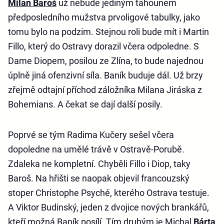
Milan Baroš
už nebude jediným tahounem
předposledního mužstva prvoligové tabulky, jako
tomu bylo na podzim. Stejnou roli bude mít i Martin
Fillo, který do Ostravy dorazil včera odpoledne. S
Dame Diopem, posilou ze Zlína, to bude najednou
úplně jiná ofenzivní síla. Baník buduje dál. Už brzy
zřejmě odtajní příchod záložníka Milana Jiráska z
Bohemians. A čekat se dají další posily.
Poprvé se tým Radima Kučery sešel včera
dopoledne na umělé trávě v Ostravě-Porubě.
Zdaleka ne kompletní. Chyběli Fillo i Diop, taky
Baroš. Na hřišti se naopak objevil francouzský
stoper Christophe Psyché, kterého Ostrava testuje.
A Viktor Budinský, jeden z dvojice nových brankářů,
kteří možná Baník posílí. Tím druhým je Michal
Bárta