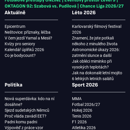
Fotbalové přestupy ONLINE
|
Eventový prostor Level 9
|
OKTAGON 92: Szabová vs. Pudilová
|
Chance Liga 2026/27
Aktuálně
Léto 2026
Epicentrum
Karlovarský filmový festival
Neštovice: příznaky, léčba
2026
V čem jezdí Yamal a Mesii?
Znamení, že jste potkali
Kvízy pro seniory
někoho z minulého života
Kalendář úplňků 2026
Astronomické úkazy 2026:
Co je bodycount?
zatmění slunce a další
Jak obléci miminko při
vysokých teplotách?
Jak na dokonalé letní mojito
6 lehkých letních salátů
Politika
Sport 2026
Nová superdávka: kdo na ní
MMA
dosáhne?
Fotbal 2026/27
Sjezd sudetských Němců
Hokej 2026
Proč vláda zavádí EET?
Tenis 2026
Padni komu padni
F1 2026
Výpověď z práce vzor
Atletika 2026