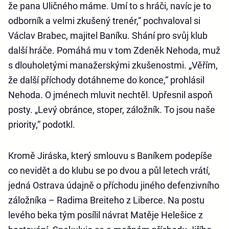
že pana Uličného máme. Umí to s hráči, navíc je to
odborník a velmi zkušený trenér,“ pochvaloval si
Václav Brabec, majitel Baníku. Shání pro svůj klub
další hráče. Pomáhá mu v tom Zdeněk Nehoda, muž
s dlouholetými manažerskými zkušenostmi. „Věřím,
že další příchody dotáhneme do konce,“ prohlásil
Nehoda. O jménech mluvit nechtěl. Upřesnil aspoň
posty. „Levý obránce, stoper, záložník. To jsou naše
priority,“ podotkl.
Kromě Jiráska, který smlouvu s Baníkem podepíše
co nevidět a do klubu se po dvou a půl letech vrátí,
jedná Ostrava údajně o příchodu jiného defenzivního
záložníka – Radima Breiteho z Liberce. Na postu
levého beka tým posílil návrat Matěje Helešice z