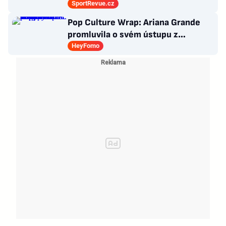
Všichni odešli ze hřiště jako
SportRevue.cz
poražení
Pop Culture Wrap: Ariana Grande
promluvila o svém ústupu z
veřejného života a Sophia z
HeyFomo
KATSEYE si dává pauzu od skupiny