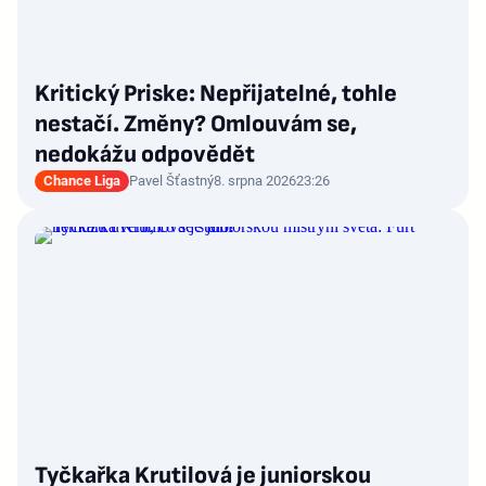
Kritický Priske: Nepřijatelné, tohle
nestačí. Změny? Omlouvám se,
nedokážu odpovědět
Chance Liga
Pavel Šťastný
8. srpna 2026
23:26
Tyčkařka Krutilová je juniorskou