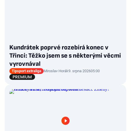
Kundrátek poprvé rozebírá konec v
Třinci: Těžko jsem se s některými věcmi
vyrovnával
Tipsport extraliga
Miroslav Horák
9. srpna 2026
05:00