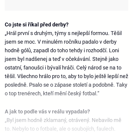
Co jste si říkal před derby?
„Hrál první s druhým, týmy s nejlepší formou. Těšil
jsem se moc. V minulém ročníku padalo v derby
hodně gólů, zapadl do toho tehdy i rozhodčí. Loni
jsem byl nadšenej a teď v očekávání. Stejně jako
ostatní, fanoušci i bývalí hráči. Celý národ se na to
těšil. Všechno hrálo pro to, aby to bylo ještě lepší než
posledně. Psalo se o zápase století a podobně. Taky
o top trenérech, kteří mění český fotbal.“
A jak to podle vás v reálu vypadalo?
„Byl jsem hodně zklamaný, otrávený. Nebavilo mě
to. Nebylo to o fotbale, ale o soubojích, faulech.