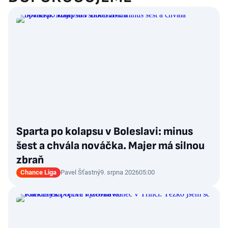
Sparta po kolapsu v Boleslavi: minus
šest a chvála nováčka. Majer má silnou
zbraň
Chance Liga
Pavel Šťastný
9. srpna 2026
05:00