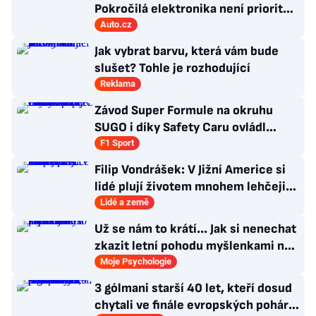
Pokročilá elektronika není prioritou
zákazníků
Auto.cz
Jak vybrat barvu, která vám bude
slušet? Tohle je rozhodující
Reklama
Závod Super Formule na okruhu
SUGO i díky Safety Caru ovládl
Fukuzumi. Staněk po chybě nedojel
F1 Sport
Filip Vondrášek: V Jižní Americe si
lidé plují životem mnohem lehčeji,
věci tolik neřeší
Lidé a země
Už se nám to krátí... Jak si nenechat
zkazit letní pohodu myšlenkami na
zářijový zápřah?
Moje Psychologie
3 gólmani starší 40 let, kteří dosud
chytali ve finále evropských pohárů.