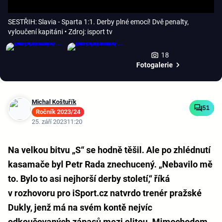
SESTŘIH: Slavia - Sparta 1:1. Derby plné emocí! Dvě penalty,
vyloučení kapitáni
• Zdroj: isport tv
18
Fotogalerie
Michal Koštuřík
51
Ročník 2023/24
25. září 2023
11:20
Na velkou bitvu „S“ se hodně těšil. Ale po zhlédnutí
kasamače byl Petr Rada znechucený. „Nebavilo mě
to. Bylo to asi nejhorší derby století,“ říká
v rozhovoru pro iSport.cz natvrdo trenér pražské
Dukly, jenž má na svém kontě nejvíc
odkoučovaných zápasů mezi elitou. Mimochodem,