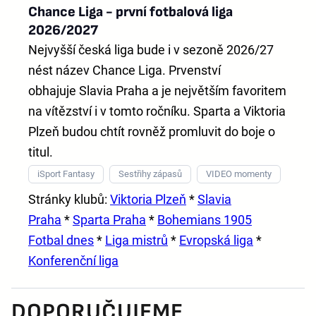
Chance Liga - první fotbalová liga
2026/2027
Nejvyšší česká liga bude i v sezoně 2026/27
nést název
Chance Liga
. Prvenství
obhajuje
Slavia Praha
a je největším favoritem
na vítězství i v tomto ročníku. Sparta a Viktoria
Plzeň budou chtít rovněž promluvit do boje o
titul.
iSport Fantasy
Sestřihy zápasů
VIDEO momenty
Stránky klubů:
Viktoria Plzeň
*
Slavia
Praha
*
Sparta Praha
*
Bohemians 1905
Fotbal dnes
*
Liga mistrů
*
Evropská liga
*
Konferenční liga
DOPORUČUJEME