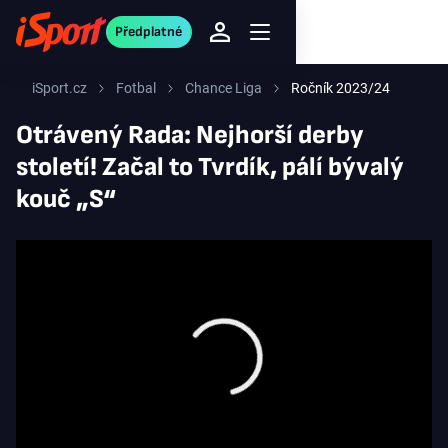
Předplatné
iSport.cz
Fotbal
Chance Liga
Ročník 2023/24
Otrávený Rada: Nejhorší derby
století! Začal to Tvrdík, pálí bývalý
kouč „S“