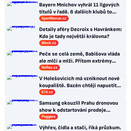
chvíli
Bayern Mnichov vyhrál 11 ligových
titulů v řadě. 6 dalších klubů to
zvládlo také, některé i víckrát
SportRevue.cz
Detaily aféry Decroix s Havránkem:
Kdo je tady největší královna?
Blesk.cz
Peče se celá země, Babišova vláda
ale mlčí a mlží. Přitom extrémy
počasí jsou trvalými problémy
Reflex.cz
Česka
V Holešovicích má vzniknout nové
koupaliště. Bazén chtějí napustit
vodou z Vltavy
E15.cz
Samsung okouzlil Prahu dronovou
show k odstartování prodeje
nových produktů
Poggers
Výhřev, čidla a stačí, říká průzkum.