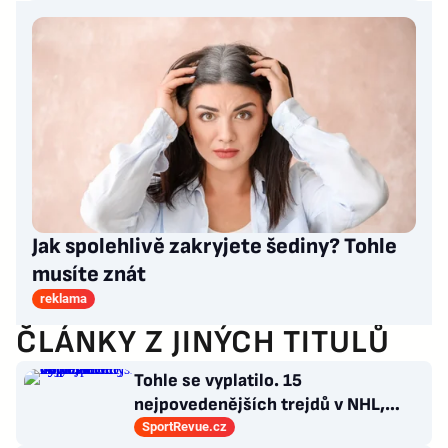
Jak spolehlivě zakryjete šediny? Tohle
musíte znát
reklama
ČLÁNKY Z JINÝCH TITULŮ
Tohle se vyplatilo. 15
nejpovedenějších trejdů v NHL,
které byly upečeny na poslední
SportRevue.cz