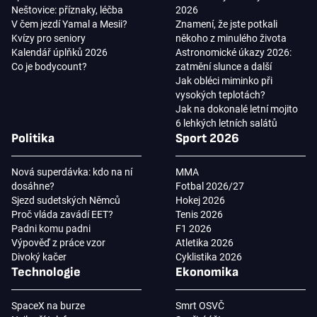
Neštovice: příznaky, léčba
2026
V čem jezdí Yamal a Mesii?
Znamení, že jste potkali
Kvízy pro seniory
někoho z minulého života
Kalendář úplňků 2026
Astronomické úkazy 2026:
Co je bodycount?
zatmění slunce a další
Jak obléci miminko při
vysokých teplotách?
Jak na dokonalé letní mojito
6 lehkých letních salátů
Politika
Sport 2026
Nová superdávka: kdo na ní
MMA
dosáhne?
Fotbal 2026/27
Sjezd sudetských Němců
Hokej 2026
Proč vláda zavádí EET?
Tenis 2026
Padni komu padni
F1 2026
Výpověď z práce vzor
Atletika 2026
Divoký kačer
Cyklistika 2026
Technologie
Ekonomika
SpaceX na burze
Smrt OSVČ