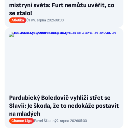
mistryní světa: Furt nemůžu uvěřit, co
se stalo!
Atletika
ČTK
9. srpna 2026
08:30
Pardubický Boledovič vyhlíží střet se
Slavií: Je škoda, že to nedokáže postavit
na mladých
Chance Liga
Pavel Šťastný
9. srpna 2026
05:00