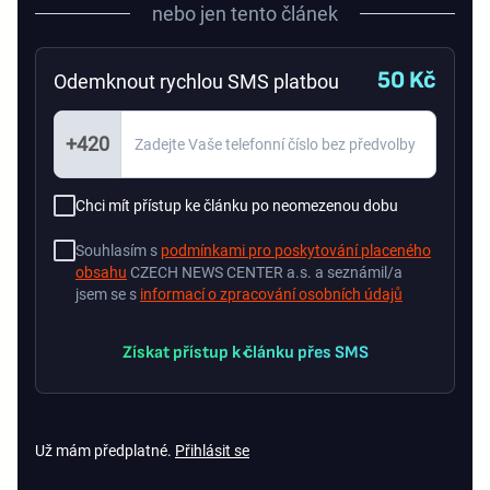
nebo jen tento článek
50 Kč
Odemknout rychlou SMS platbou
+420
Chci mít přístup ke článku po neomezenou dobu
Souhlasím s
podmínkami pro poskytování placeného
obsahu
CZECH NEWS CENTER a.s. a seznámil/a
jsem se s
informací o zpracování osobních údajů
Získat přístup k článku přes SMS
Už mám předplatné.
Přihlásit se