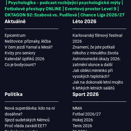
|
Psychologika - podcast rozbíjející psychologické mýty
|
Fotbalové přestupy ONLINE
|
Eventový prostor Level 9
|
OKTAGON 92: Szabová vs. Pudilová
|
Chance Liga 2026/27
Aktuálně
Léto 2026
Epicentrum
Karlovarský filmový festival
Neštovice: příznaky, léčba
2026
V čem jezdí Yamal a Mesii?
Znamení, že jste potkali
Kvízy pro seniory
někoho z minulého života
Kalendář úplňků 2026
Astronomické úkazy 2026:
Co je bodycount?
zatmění slunce a další
Jak obléci miminko při
vysokých teplotách?
Jak na dokonalé letní mojito
6 lehkých letních salátů
Politika
Sport 2026
Nová superdávka: kdo na ní
MMA
dosáhne?
Fotbal 2026/27
Sjezd sudetských Němců
Hokej 2026
Proč vláda zavádí EET?
Tenis 2026