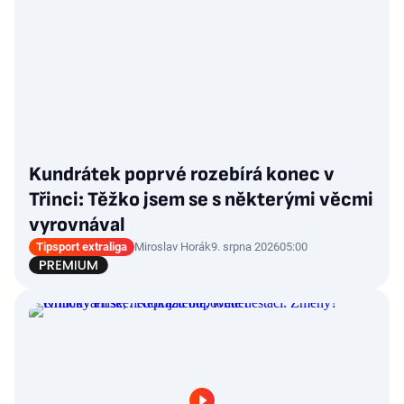
Kundrátek poprvé rozebírá konec v
Třinci: Těžko jsem se s některými věcmi
vyrovnával
Tipsport extraliga
Miroslav Horák
9. srpna 2026
05:00