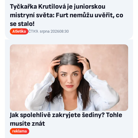
Tyčkařka Krutilová je juniorskou
mistryní světa: Furt nemůžu uvěřit, co
se stalo!
Atletika
ČTK
9. srpna 2026
08:30
Jak spolehlivě zakryjete šediny? Tohle
musíte znát
reklama