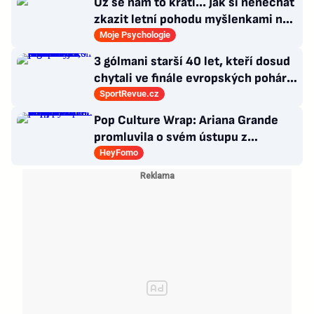
Už se nám to krátí... Jak si nenechat
zkazit letní pohodu myšlenkami na
zářijový zápřah?
Moje Psychologie
3 gólmani starší 40 let, kteří dosud
chytali ve finále evropských pohárů.
Všichni odešli ze hřiště jako
SportRevue.cz
poražení
Pop Culture Wrap: Ariana Grande
promluvila o svém ústupu z
veřejného života a Sophia z
HeyFomo
KATSEYE si dává pauzu od skupiny