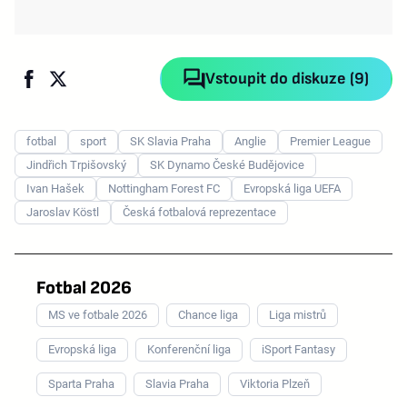
Vstoupit do diskuze (9)
fotbal
sport
SK Slavia Praha
Anglie
Premier League
Jindřich Trpišovský
SK Dynamo České Budějovice
Ivan Hašek
Nottingham Forest FC
Evropská liga UEFA
Jaroslav Köstl
Česká fotbalová reprezentace
Fotbal 2026
MS ve fotbale 2026
Chance liga
Liga mistrů
Evropská liga
Konferenční liga
iSport Fantasy
Sparta Praha
Slavia Praha
Viktoria Plzeň