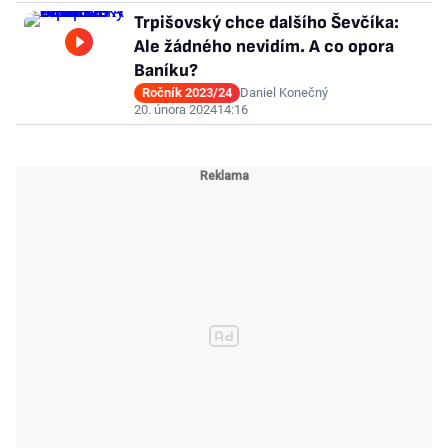
Trpišovský chce dalšího Ševčíka:
Ale žádného nevidím. A co opora
Baníku?
Ročník 2023/24
Daniel Konečný
20. února 2024
14:16