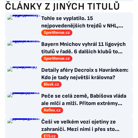
ČLÁNKY Z JINÝCH TITULŮ
Tohle se vyplatilo. 15
nejpovedenějších trejdů v NHL,
které byly upečeny na poslední
SportRevue.cz
chvíli
Bayern Mnichov vyhrál 11 ligových
titulů v řadě. 6 dalších klubů to
zvládlo také, některé i víckrát
SportRevue.cz
Detaily aféry Decroix s Havránkem:
Kdo je tady největší královna?
Blesk.cz
Peče se celá země, Babišova vláda
ale mlčí a mlží. Přitom extrémy
počasí jsou trvalými problémy
Reflex.cz
Česka
Češi ve velkém vozí ojetiny ze
zahraničí. Mezi nimi i přes sto
Ferrari a desítky Lamborghini
E15.cz