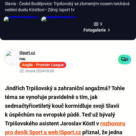
Slavia - České Budějovice: Trpišovský se zlomeným nosem nechává
vedení duelu Köstlovi
• Zdroj: isport tv
9
Fotogalerie
iSport.cz
rou
9
Anglie - Premier League
22. února 2024
18:00
Jindřich Trpišovský a zahraniční angažmá? Tohle
téma se vynořuje pravidelně s tím, jak
sedmačtyřicetiletý kouč kormidluje svoji Slavii
k úspěchům na evropské půdě. Teď už bývalý
Trpišovského asistent Jaroslav Köstl v
rozhovoru
pro deník Sport a web iSport.cz
přiznal, že jedna