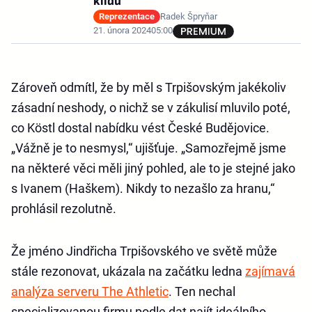
klidu
Reprezentace
Radek Špryňar
21. února 2024
05:00
Zároveň odmítl, že by měl s Trpišovským jakékoliv
zásadní neshody, o nichž se v zákulisí mluvilo poté,
co Köstl dostal nabídku vést České Budějovice.
„Vážně je to nesmysl,“ ujišťuje. „Samozřejmě jsme
na některé věci měli jiný pohled, ale to je stejné jako
s Ivanem (Haškem). Nikdy to nezašlo za hranu,“
prohlásil rezolutně.
Že jméno Jindřicha Trpišovského ve světě může
stále rezonovat, ukázala na začátku ledna
zajímavá
analýza serveru The Athletic
. Ten nechal
specializovanou firmu podle dat najít ideálního