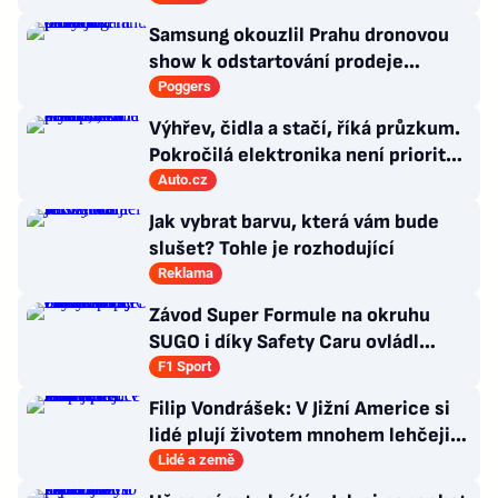
Samsung okouzlil Prahu dronovou
show k odstartování prodeje
nových produktů
Poggers
Výhřev, čidla a stačí, říká průzkum.
Pokročilá elektronika není prioritou
zákazníků
Auto.cz
Jak vybrat barvu, která vám bude
slušet? Tohle je rozhodující
Reklama
Závod Super Formule na okruhu
SUGO i díky Safety Caru ovládl
Fukuzumi. Staněk po chybě nedojel
F1 Sport
Filip Vondrášek: V Jižní Americe si
lidé plují životem mnohem lehčeji,
věci tolik neřeší
Lidé a země