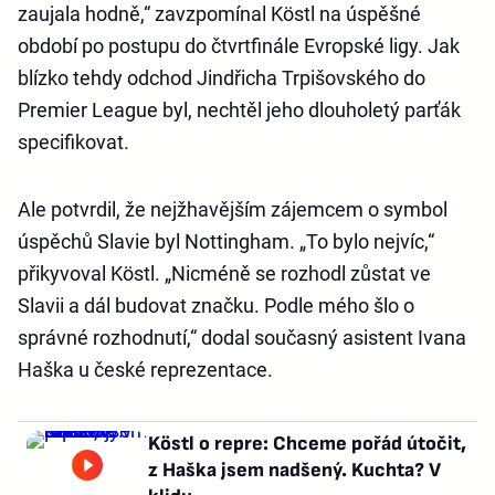
zaujala hodně,“ zavzpomínal Köstl na úspěšné
období po postupu do čtvrtfinále Evropské ligy. Jak
blízko tehdy odchod Jindřicha Trpišovského do
Premier League byl, nechtěl jeho dlouholetý parťák
specifikovat.
Ale potvrdil, že nejžhavějším zájemcem o symbol
úspěchů Slavie byl Nottingham. „To bylo nejvíc,“
přikyvoval Köstl. „Nicméně se rozhodl zůstat ve
Slavii a dál budovat značku. Podle mého šlo o
správné rozhodnutí,“ dodal současný asistent Ivana
Haška u české reprezentace.
Köstl o repre: Chceme pořád útočit,
z Haška jsem nadšený. Kuchta? V