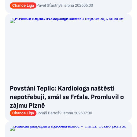
Chance Liga
Pavel Šťastný
9. srpna 2026
05:00
Povstání Teplic: Kardiologa naštěstí
nepotřebuji, smál se Frťala. Promluvil o
zájmu Plzně
Chance Liga
Jonáš Bartoš
9. srpna 2026
07:30