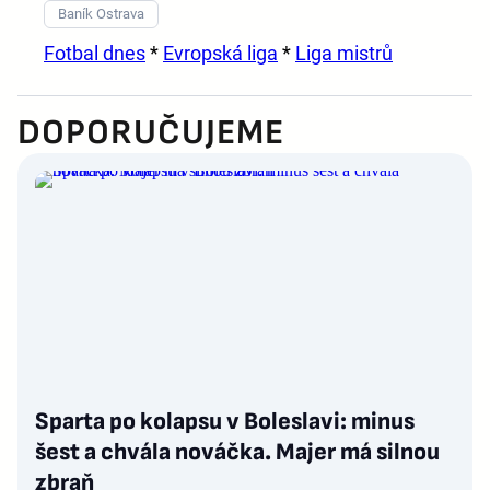
Baník Ostrava
Fotbal dnes
*
Evropská liga
*
Liga mistrů
DOPORUČUJEME
Sparta po kolapsu v Boleslavi: minus
šest a chvála nováčka. Majer má silnou
zbraň