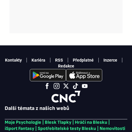
Kontakty
Kariéra
RSS
Předplatné
Inzerce
Redakce
Další témata z našich webů
Moje Psychologie
|
Blesk Tlapky
|
Hráči na Blesku
|
iSport Fantasy
|
Spotřebitelské testy Blesku
|
Nemovitosti