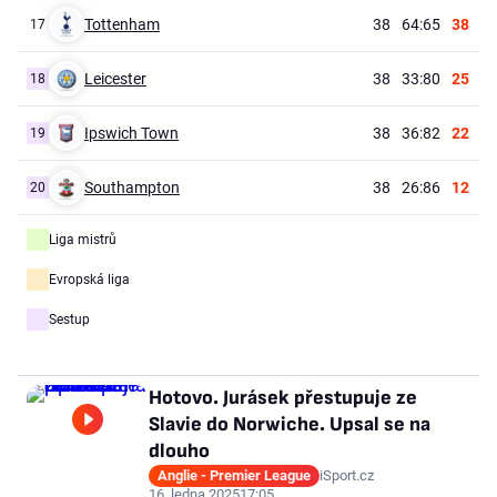
Tottenham
38
64:65
38
17
Leicester
38
33:80
25
18
Ipswich Town
38
36:82
22
19
Southampton
38
26:86
12
20
Liga mistrů
Evropská liga
Sestup
Hotovo. Jurásek přestupuje ze
Slavie do Norwiche. Upsal se na
dlouho
Anglie - Premier League
iSport.cz
16. ledna 2025
17:05