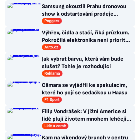
Samsung okouzlil Prahu dronovou
show k odstartování prodeje
nových produktů
Poggers
Výhřev, čidla a stačí, říká průzkum.
Pokročilá elektronika není prioritou
zákazníků
Auto.cz
Jak vybrat barvu, která vám bude
slušet? Tohle je rozhodující
Reklama
Câmara se vyjádřil ke spekulacím,
které ho pojí se sedačkou u Haasu
F1 Sport
Filip Vondrášek: V Jižní Americe si
lidé plují životem mnohem lehčeji,
věci tolik neřeší
Lidé a země
Kam na víkendový brunch v centru