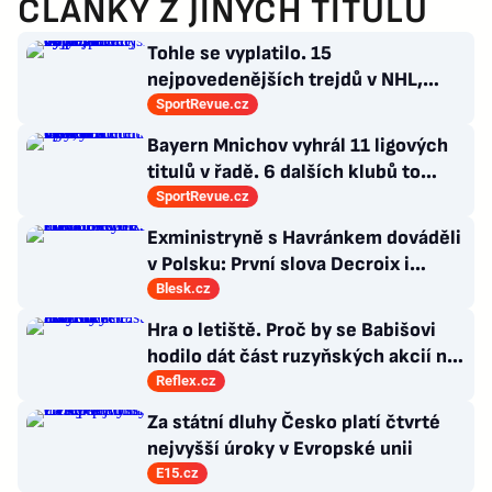
ČLÁNKY Z JINÝCH TITULŮ
Tohle se vyplatilo. 15
nejpovedenějších trejdů v NHL,
které byly upečeny na poslední
SportRevue.cz
chvíli
Bayern Mnichov vyhrál 11 ligových
titulů v řadě. 6 dalších klubů to
zvládlo také, některé i víckrát
SportRevue.cz
Exministryně s Havránkem dováděli
v Polsku: První slova Decroix i
Havránkové!
Blesk.cz
Hra o letiště. Proč by se Babišovi
hodilo dát část ruzyňských akcií na
burzu?
Reflex.cz
Za státní dluhy Česko platí čtvrté
nejvyšší úroky v Evropské unii
E15.cz