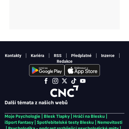
Kontakty
Kariéra
RSS
Předplatné
Inzerce
Redakce
Další témata z našich webů
Moje Psychologie
|
Blesk Tlapky
|
Hráči na Blesku
|
iSport Fantasy
|
Spotřebitelské testy Blesku
|
Nemovitosti
|
Psychologika - podcast rozbíjející psychologické mýty
|