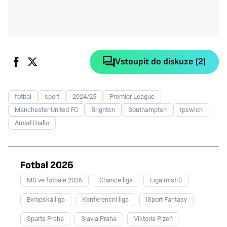
Vstoupit do diskuze (2)
fotbal
sport
2024/25
Premier League
Manchester United FC
Brighton
Southampton
Ipswich
Amad Diallo
Fotbal 2026
MS ve fotbale 2026
Chance liga
Liga mistrů
Evropská liga
Konferenční liga
iSport Fantasy
Sparta Praha
Slavia Praha
Viktoria Plzeň