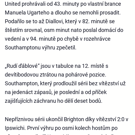
United prohrávali od 43. minuty po vlastní brance
Manuela Ugarteho a dlouho se nemohli prosadit.
Podařilo se to až Diallovi, který v 82. minutě se
štěstím srovnal, osm minut nato poslal domácí do
vedení a v 94. minutě po chybě v rozehrávce
Southamptonu výhru zpečetil.
„Rudí ďáblové“ jsou v tabulce na 12. místě s
devítibodovou ztrátou na pohárové pozice.
Southampton, který prodloužil sérii bez vítězství už
na jedenáct zápasů, je poslední a od příček
zajišťujících záchranu ho dělí deset bodů.
Nepříznivou sérii ukončil Brighton díky vítězství 2:0 v
Ipswichi. První výhru po osmi kolech hostům po