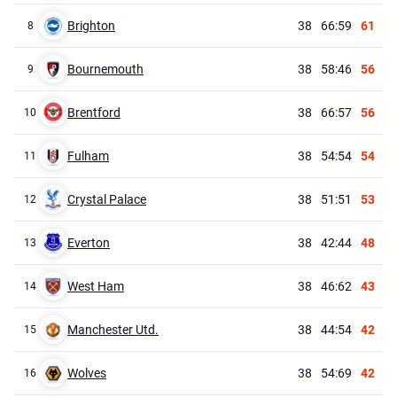
Brighton
38
66:59
61
8
Bournemouth
38
58:46
56
9
Brentford
38
66:57
56
10
Fulham
38
54:54
54
11
Crystal Palace
38
51:51
53
12
Everton
38
42:44
48
13
West Ham
38
46:62
43
14
Manchester Utd.
38
44:54
42
15
Wolves
38
54:69
42
16