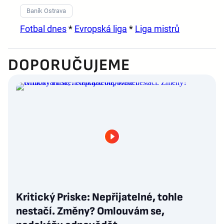
Baník Ostrava
Fotbal dnes
*
Evropská liga
*
Liga mistrů
DOPORUČUJEME
Kritický Priske: Nepřijatelné, tohle
nestačí. Změny? Omlouvám se,