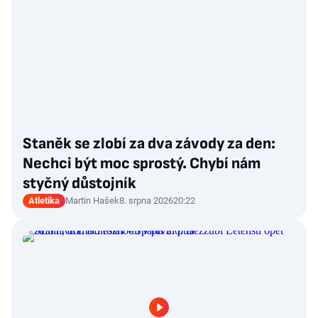
Staněk se zlobí za dva závody za den:
Nechci být moc sprostý. Chybí nám
styčný důstojník
Atletika
Martin Hašek
8. srpna 2026
20:22