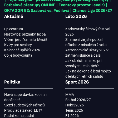
Fotbalové přestupy ONLINE
|
Eventový prostor Level 9
|
OKTAGON 92: Szabová vs. Pudilová
|
Chance Liga 2026/27
Aktuálně
Léto 2026
Epicentrum
Karlovarský filmový festival
Neštovice: příznaky, léčba
2026
V čem jezdí Yamal a Mesii?
Znamení, že jste potkali
Kvízy pro seniory
někoho z minulého života
Kalendář úplňků 2026
Astronomické úkazy 2026:
Co je bodycount?
zatmění slunce a další
Jak obléci miminko při
vysokých teplotách?
Jak na dokonalé letní mojito
6 lehkých letních salátů
Politika
Sport 2026
Nová superdávka: kdo na ní
MMA
dosáhne?
Fotbal 2026/27
Sjezd sudetských Němců
Hokej 2026
Proč vláda zavádí EET?
Tenis 2026
Padni komu padni
F1 2026