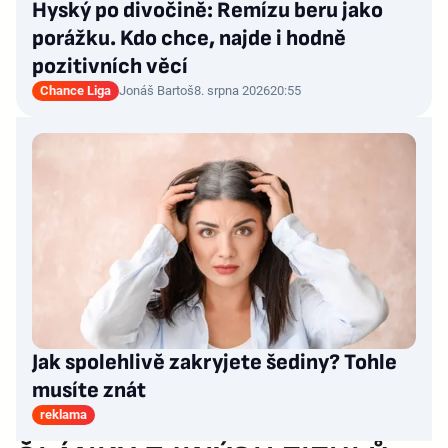
Hyský po divočině: Remízu beru jako
porážku. Kdo chce, najde i hodně
pozitivních věcí
Chance Liga
Jonáš Bartoš
8. srpna 2026
20:55
Jak spolehlivě zakryjete šediny? Tohle
musíte znát
reklama