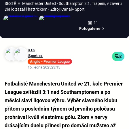
SESTŘIH: Manchester United - Southampton 3:1. Trápení, v závěru
Diallo zazářil hattrickem
• Zdroj: Canal+ Sport
11
Fotogalerie
ČTK
iSport.cz
2
Anglie - Premier League
16. ledna 2025
23:15
Fotbalisté Manchesteru United ve 21. kole Premier
League zvítězili 3:1 nad Southamptonem a po
měsíci slaví ligovou výhru. Výběr slavného klubu
přitom s posledním týmem od prvního poločasu
prohrával kvůli vlastnímu gólu. Zlom v nervy
drásajícím duelu přinesl pro domácí mužstvo až