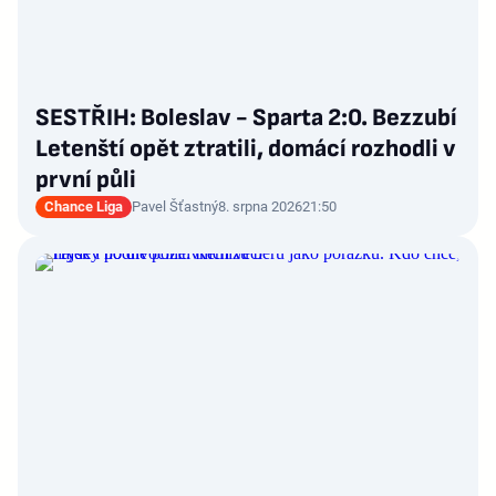
SESTŘIH: Boleslav - Sparta 2:0. Bezzubí
Letenští opět ztratili, domácí rozhodli v
první půli
Chance Liga
Pavel Šťastný
8. srpna 2026
21:50