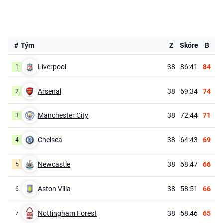
#
Tým
Z
Skóre
B
Liverpool
38
86:41
84
1
Arsenal
38
69:34
74
2
Manchester City
38
72:44
71
3
Chelsea
38
64:43
69
4
Newcastle
38
68:47
66
5
Aston Villa
38
58:51
66
6
Nottingham Forest
38
58:46
65
7