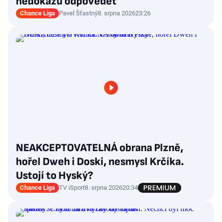
nedokážu odpovědět
Chance Liga
Pavel Šťastný
8. srpna 2026
23:26
NEAKCEPTOVATELNÁ obrana Plzně,
hořel Dweh i Doski, nesmysl Krčíka.
Ustojí to Hyský?
Chance Liga
TV iSport
8. srpna 2026
20:34