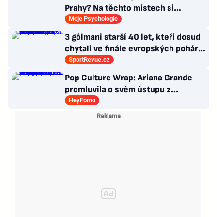
Prahy? Na těchto místech si
dlouhou snídani užívají i místní
Moje Psychologie
3 gólmani starší 40 let, kteří dosud
chytali ve finále evropských pohárů.
Všichni odešli ze hřiště jako
SportRevue.cz
poražení
Pop Culture Wrap: Ariana Grande
promluvila o svém ústupu z
veřejného života a Sophia z
HeyFomo
KATSEYE si dává pauzu od skupiny