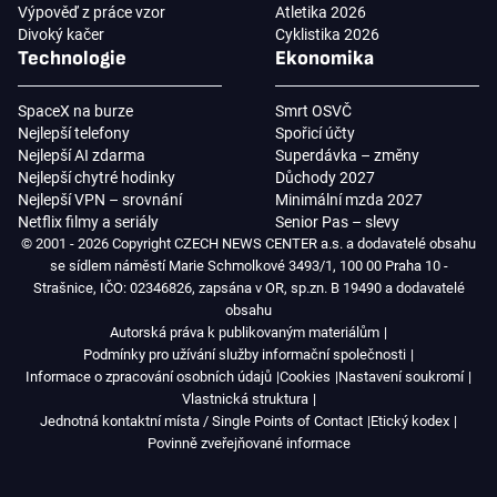
Výpověď z práce vzor
Atletika 2026
Divoký kačer
Cyklistika 2026
Technologie
Ekonomika
SpaceX na burze
Smrt OSVČ
Nejlepší telefony
Spořicí účty
Nejlepší AI zdarma
Superdávka – změny
Nejlepší chytré hodinky
Důchody 2027
Nejlepší VPN – srovnání
Minimální mzda 2027
Netflix filmy a seriály
Senior Pas – slevy
© 2001 - 2026 Copyright CZECH NEWS CENTER a.s. a dodavatelé obsahu
se sídlem náměstí Marie Schmolkové 3493/1, 100 00 Praha 10 -
Strašnice, IČO: 02346826, zapsána v OR, sp.zn. B 19490 a dodavatelé
obsahu
Autorská práva k publikovaným materiálům
Podmínky pro užívání služby informační společnosti
Informace o zpracování osobních údajů
Cookies
Nastavení soukromí
Vlastnická struktura
Jednotná kontaktní místa / Single Points of Contact
Etický kodex
Povinně zveřejňované informace