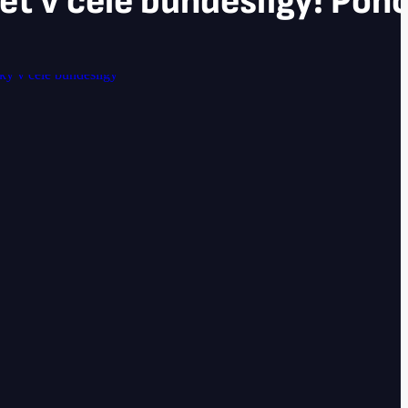
t v čele bundesligy! Pohod