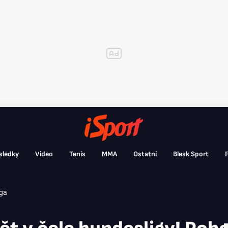
sledky
Video
Tenis
MMA
Ostatní
Blesk Sport
F
iga