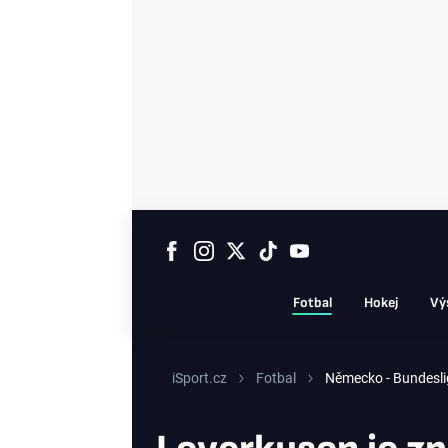
Fotbal
Hokej
Vý
iSport.cz
Fotbal
Německo - Bundesl