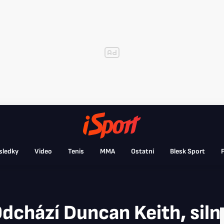
sledky
Video
Tenis
MMA
Ostatní
Blesk Sport
F
dchází Duncan Keith, silný 