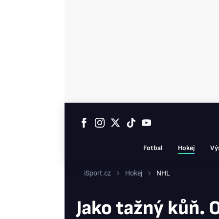
Fotbal
Hokej
Vý
iSport.cz
Hokej
NHL
Jako tažný kůň. O