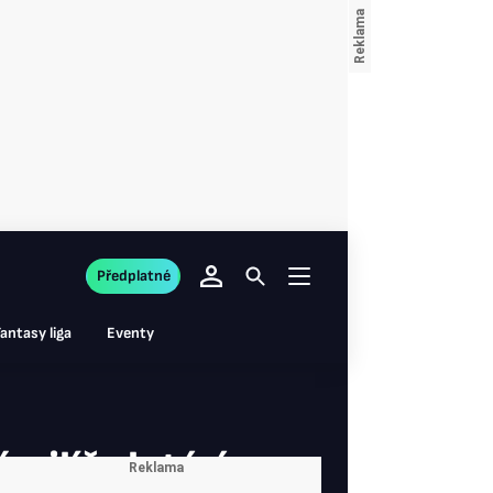
Předplatné
antasy liga
Eventy
pilíř zlaté éry