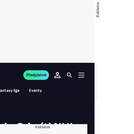
Předplatné
antasy liga
Eventy
ek. Odmítl NHL,