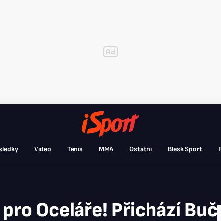
sledky
Video
Tenis
MMA
Ostatní
Blesk Sport
F
 pro Oceláře! Přichází Buč