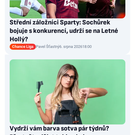
Střední záložníci Sparty: Sochůrek
bojuje s konkurencí, udrží se na Letné
Hollý?
Chance Liga
Pavel Šťastný
6. srpna 2026
18:00
Vydrží vám barva sotva pár týdnů?