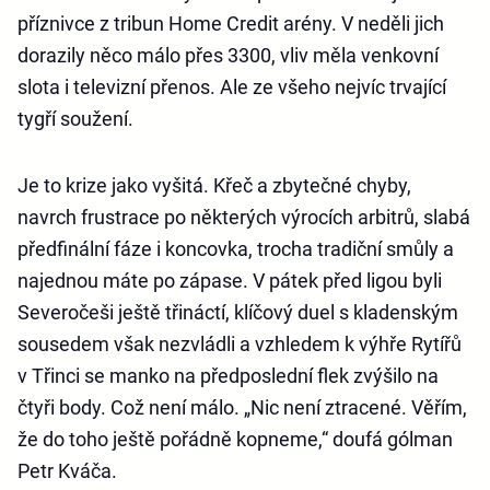
příznivce z tribun Home Credit arény. V neděli jich
dorazily něco málo přes 3300, vliv měla venkovní
slota i televizní přenos. Ale ze všeho nejvíc trvající
tygří soužení.
Je to krize jako vyšitá. Křeč a zbytečné chyby,
navrch frustrace po některých výrocích arbitrů, slabá
předfinální fáze i koncovka, trocha tradiční smůly a
najednou máte po zápase. V pátek před ligou byli
Severočeši ještě třináctí, klíčový duel s kladenským
sousedem však nezvládli a vzhledem k výhře Rytířů
v Třinci se manko na předposlední flek zvýšilo na
čtyři body. Což není málo. „Nic není ztracené. Věřím,
že do toho ještě pořádně kopneme,“ doufá gólman
Petr Kváča.