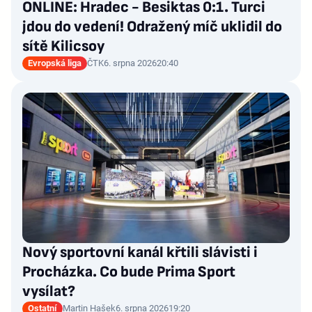
ONLINE: Hradec - Besiktas 0:1. Turci
jdou do vedení! Odražený míč uklidil do
sítě Kilicsoy
Evropská liga
ČTK
6. srpna 2026
20:40
Nový sportovní kanál křtili slávisti i
Procházka. Co bude Prima Sport
vysílat?
Ostatní
Martin Hašek
6. srpna 2026
19:20