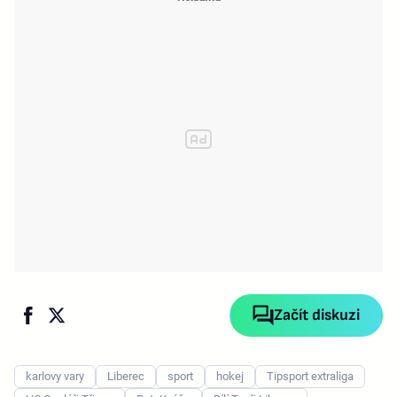
Začít diskuzi
karlovy vary
Liberec
sport
hokej
Tipsport extraliga