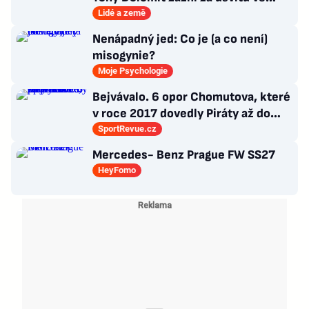
3000 metrech
Lidé a země
Nenápadný jed: Co je (a co není)
misogynie?
Moje Psychologie
Bejvávalo. 6 opor Chomutova, které
v roce 2017 dovedly Piráty až do
semifinále play-off
SportRevue.cz
Mercedes- Benz Prague FW SS27
HeyFomo