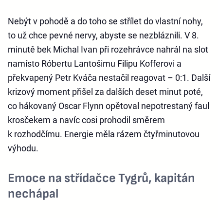
Nebýt v pohodě a do toho se střílet do vlastní nohy,
to už chce pevné nervy, abyste se nezbláznili. V 8.
minutě bek Michal Ivan při rozehrávce nahrál na slot
namísto Róbertu Lantošimu Filipu Kofferovi a
překvapený Petr Kváča nestačil reagovat – 0:1. Další
krizový moment přišel za dalších deset minut poté,
co hákovaný Oscar Flynn opětoval nepotrestaný faul
krosčekem a navíc cosi prohodil směrem
k rozhodčímu. Energie měla rázem čtyřminutovou
výhodu.
Emoce na střídačce Tygrů, kapitán
nechápal