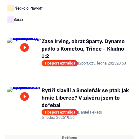
Předkolo Play-off
Baráž
Zase Irving, obrat Sparty. Dynamo
padlo s Kometou, Třinec - Kladno
1:2
Tipsport extraliga
iSport.cz
5. ledna 2025
20:53
Rytíři slavili a Smoleňák se ptal: Jak
hraje Liberec? V závěru jsem to
do*ebal
Tipsport extraliga
Daniel Fekets
5. ledna 2025
19:56