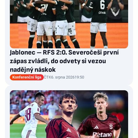
Jablonec – RFS 2:0. Severočeši první
zápas zvládli, do odvety si vezou
nadějný náskok
Konferenční liga
ČTK
6. srpna 2026
19:50