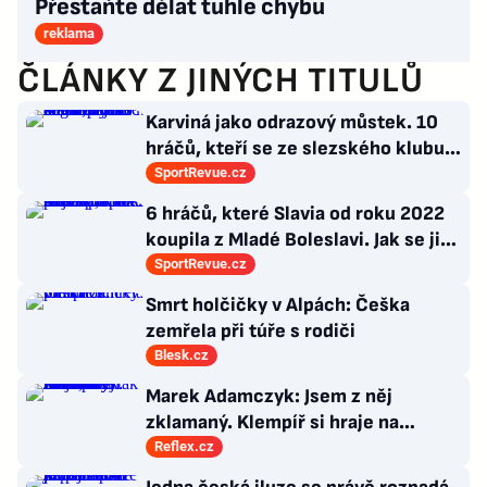
Přestaňte dělat tuhle chybu
reklama
ČLÁNKY Z JINÝCH TITULŮ
Karviná jako odrazový můstek. 10
hráčů, kteří se ze slezského klubu
probili k lukrativnímu angažmá
SportRevue.cz
6 hráčů, které Slavia od roku 2022
koupila z Mladé Boleslavi. Jak se jim
po přestupu do Edenu vedlo?
SportRevue.cz
Smrt holčičky v Alpách: Češka
zemřela při túře s rodiči
Blesk.cz
Marek Adamczyk: Jsem z něj
zklamaný. Klempíř si hraje na
ministra. Nestačí se tak tvářit, musí
Reflex.cz
zamakat