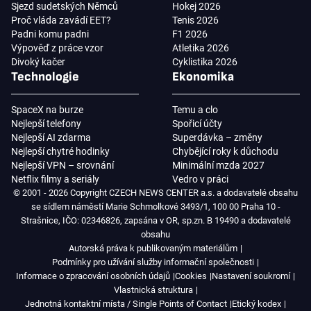
Sjezd sudetských Němců
Hokej 2026
Proč vláda zavádí EET?
Tenis 2026
Padni komu padni
F1 2026
Výpověď z práce vzor
Atletika 2026
Divoký kačer
Cyklistika 2026
Technologie
Ekonomika
SpaceX na burze
Temu a clo
Nejlepší telefony
Spořicí účty
Nejlepší AI zdarma
Superdávka – změny
Nejlepší chytré hodinky
Chybějící roky k důchodu
Nejlepší VPN – srovnání
Minimální mzda 2027
Netflix filmy a seriály
Vedro v práci
© 2001 - 2026 Copyright CZECH NEWS CENTER a.s. a dodavatelé obsahu
se sídlem náměstí Marie Schmolkové 3493/1, 100 00 Praha 10 -
Strašnice, IČO: 02346826, zapsána v OR, sp.zn. B 19490 a dodavatelé
obsahu
Autorská práva k publikovaným materiálům
Podmínky pro užívání služby informační společnosti
Informace o zpracování osobních údajů
Cookies
Nastavení soukromí
Vlastnická struktura
Jednotná kontaktní místa / Single Points of Contact
Etický kodex