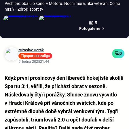
Pech bez obalu o konci v Motoru. Noční můra, říká veterán. Co ho
mrzí?
• Zdroj: isport tv
5
Fotogalerie
Miroslav Horák
0
Tipsport extraliga
5. ledna 2025
21:44
Když první prosincový den liberečtí hokejisté skolili
Spartu 3:1, věřili, že přichází obrat v sezoně.
Následovaly čtyři porážky. Slunce znovu vysvitlo
v Hradci Králové při vánočních svátcích, kde po
extrémně dlouhé době vyhrál venkovní tým. Tygři
zapůsobili, triumfovali 2:0 a opět doufali v delší
vítěznou sérii. Realita? Další sada čtyř proher,