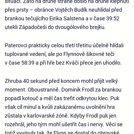
situaci. Zato na druhé straně došlo na druhé klepnutí
přes prsty – obránce Vojtěch Budík neuhlídal před
brankou tečujícího Eirika Salstena a v čase 39:52
utekli Západočeši do dvougólového brejku.
Paterovci prakticky celou třetí třetinu účelně hlídali
tuplované vedení, ale po Flynnově šikovné teči
v čase 58:39 a při hře bez Kváči přece jen uhodilo.
Zhruba 40 sekund před koncem mohl přijít velký
moment. Oboustranně. Dominik Frodl za brankou
popadl kotouč a měl čas trefit odkrytou klec. Puk
však cíl minul a kvůli zakázanému uvolnění hra
zůstala v karlovarské zóně. Kdyby Frodl puk jen
rozehrál, jeho tým mohl ušetřit čas i nervy. Věci se
totiž vyvinuly tak, že Flynn se dostal do obrovské