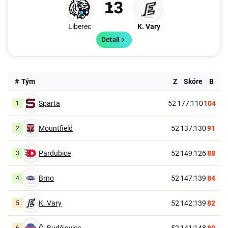
1
3
Liberec
K. Vary
Detail
#
Tým
Z
Skóre
B
Sparta
52
177:110
104
1
Mountfield
52
137:130
91
2
Pardubice
52
149:126
88
3
Brno
52
147:139
84
4
K. Vary
52
142:139
82
5
Č. Budějovice
52
141:148
80
6