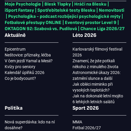
Moje Psychologie
|
Blesk Tlapky
|
Hráči na Blesku
|
iSport Fantasy
|
Spotřebitelské testy Blesku
|
Nemovitosti
|
Psychologika - podcast rozbíjející psychologické mýty
|
Fotbalové přestupy ONLINE
|
Eventový prostor Level 9
|
OKTAGON 92: Szabová vs. Pudilová
|
Chance Liga 2026/27
Aktuálně
Léto 2026
Epicentrum
Karlovarský filmový festival
Neštovice: příznaky, léčba
2026
V čem jezdí Yamal a Mesii?
Znamení, že jste potkali
Kvízy pro seniory
někoho z minulého života
Kalendář úplňků 2026
Astronomické úkazy 2026:
Co je bodycount?
zatmění slunce a další
Jak obléci miminko při
vysokých teplotách?
Jak na dokonalé letní mojito
6 lehkých letních salátů
Politika
Sport 2026
Nová superdávka: kdo na ní
MMA
dosáhne?
Fotbal 2026/27