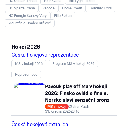
HC Oceláři Třinec
Petr Kváča
Bílí Tygři Liberec
HC Sparta Praha
Vánoce
Home Credit
Dominik Frodl
HC Energie Karlovy Vary
Filip Pešán
Mountfield Hradec Králové
Hokej 2026
Česká hokejová reprezentace
MS v hokeji 2026
Program MS v hokeji 2026
Reprezentace
Pavouk play off MS v hokeji
2026: Finsko ovládlo finále,
Norsko slaví senzační bronz
MS v hokeji
Otakar Plzák
31. května 2026
23:10
Česká hokejová extraliga