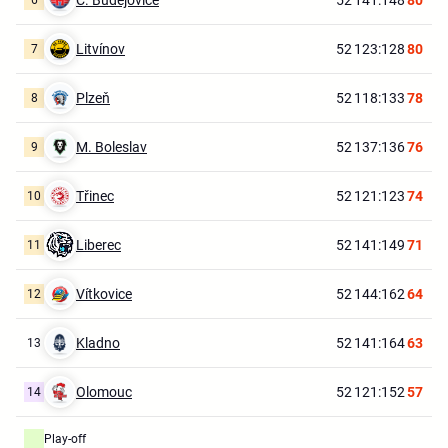
Litvínov
52
123:128
80
7
Plzeň
52
118:133
78
8
M. Boleslav
52
137:136
76
9
Třinec
52
121:123
74
10
Liberec
52
141:149
71
11
Vítkovice
52
144:162
64
12
Kladno
52
141:164
63
13
Olomouc
52
121:152
57
14
Play-off