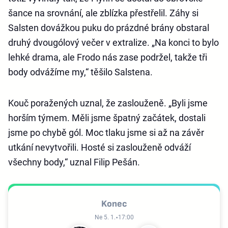
šance na srovnání, ale zblízka přestřelil. Záhy si
Salsten dovážkou puku do prázdné brány obstaral
druhý dvougólový večer v extralize. „Na konci to bylo
lehké drama, ale Frodo nás zase podržel, takže tři
body odvážíme my,“ těšilo Salstena.
Kouč poražených uznal, že zaslouženě. „Byli jsme
horším týmem. Měli jsme špatný začátek, dostali
jsme po chybě gól. Moc tlaku jsme si až na závěr
utkání nevytvořili. Hosté si zaslouženě odváží
všechny body,“ uznal Filip Pešán.
Konec
Ne 5. 1.
17:00