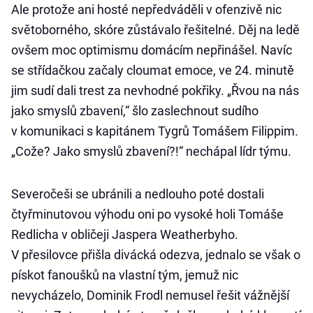
Ale protože ani hosté nepředváděli v ofenzivě nic
světoborného, skóre zůstávalo řešitelné. Děj na ledě
ovšem moc optimismu domácím nepřinášel. Navíc
se střídačkou začaly cloumat emoce, ve 24. minutě
jim sudí dali trest za nevhodné pokřiky. „Řvou na nás
jako smyslů zbavení,“ šlo zaslechnout sudího
v komunikaci s kapitánem Tygrů Tomášem Filippim.
„Cože? Jako smyslů zbavení?!“ nechápal lídr týmu.
Severočeši se ubránili a nedlouho poté dostali
čtyřminutovou výhodu oni po vysoké holi Tomáše
Redlicha v obličeji Jaspera Weatherbyho.
V přesilovce přišla divácká odezva, jednalo se však o
pískot fanoušků na vlastní tým, jemuž nic
nevycházelo, Dominik Frodl nemusel řešit vážnější