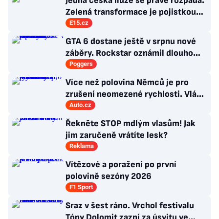
Jedna česká iluze se právě rozpadá.
Zelená transformace je pojistkou
proti chaosu
E15.cz
GTA 6 dostane ještě v srpnu nové
záběry. Rockstar oznámil dlouho
očekávanou prezentaci
Poggers
Více než polovina Němců je pro
zrušení neomezené rychlosti. Vláda
řekla, co si o tom myslí
Auto.cz
Řekněte STOP mdlým vlasům! Jak
jim zaručeně vrátíte lesk?
Reklama
Vítězové a poražení po první
polovině sezóny 2026
F1 Sport
Sraz v šest ráno. Vrchol festivalu
Tóny Dolomit zazní za úsvitu ve